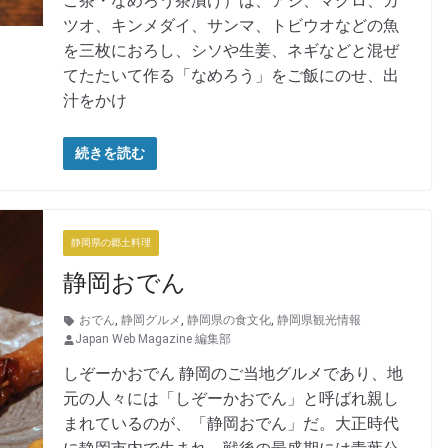
ご茶・なめろう茶漬け）は、アジ、マグロ、カ
ツオ、キンメダイ、サンマ、トビウオなどの魚
を三枚におろし、シソや生姜、ネギなどと混ぜ
てたたいて作る「なめろう」をご飯にのせ、出
汁をかけ
続きを読む
静岡県の郷土料理
静岡おでん
おでん
,
静岡グルメ
,
静岡県の食文化
,
静岡県観光情報
Japan Web Magazine 編集部
しぞーかおでん 静岡のご当地グルメであり、地
元の人々には「しぞーかおでん」と呼ばれ親し
まれているのが、「静岡おでん」だ。大正時代