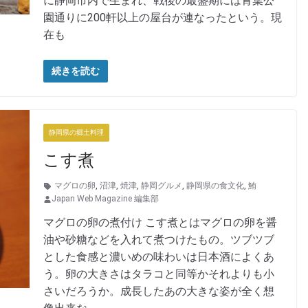
に静岡市内で生まれ、戦後の最盛期には青葉公
園通りに200軒以上の屋台が連なったという。現
在も
続きを読む
静岡県の郷土料理
こす煮
マグロの卵
,
沼津
,
焼津
,
静岡グルメ
,
静岡県の食文化
,
鮪
Japan Web Magazine 編集部
マグロの卵の煮付け こす煮とはマグロの卵を醤
油や砂糖などを入れて煮つけたもの。ツブツブ
とした食感と濃いめの味わいは日本酒によくあ
う。卵の大きさはタラコと同等かそれよりも小
さいだろうか。成長したあの大きな姿が全く想