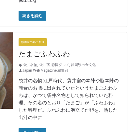
像出来な
続きを読む
静岡県の郷土料理
たまごふわふわ
袋井名物
,
袋井宿
,
静岡グルメ
,
静岡県の食文化
Japan Web Magazine 編集部
袋井の名物 江戸時代、袋井宿の本陣や脇本陣の
朝食のお膳に出されていたというたまごふわふ
わは、かつて袋井名物として知られていた料
理。その名のとおり「たまご」が「ふわふわ」
した料理だ。ふわふわに泡立てた卵を、熱した
出汁の中に