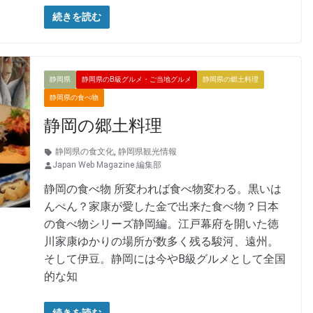
続きを読む
静岡県
静岡県のB級グルメ・ご当地グルメ
静岡県の郷土料理
静岡県の食べ物
静岡の郷土料理
静岡県の食文化
,
静岡県観光情報
Japan Web Magazine 編集部
静岡の食べ物 所変われば食べ物変わる。黒いは
んぺん？家康が愛した金で出来た食べ物？日本
の食べ物シリーズ静岡編。江戸幕府を開いた徳
川家康ゆかりの場所が数多く残る駿河、遠州。
そして伊豆。静岡には今やB級グルメとして全国
的な知