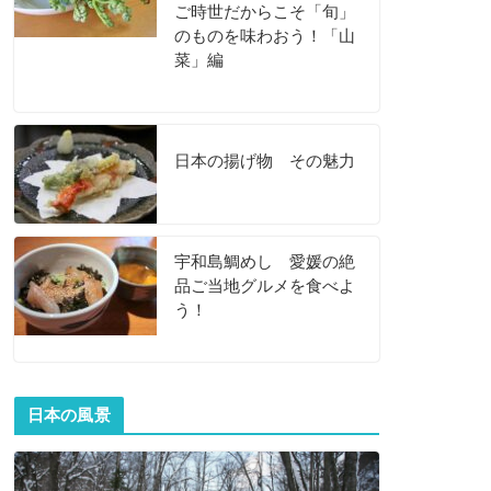
ご時世だからこそ「旬」
のものを味わおう！「山
菜」編
日本の揚げ物 その魅力
宇和島鯛めし 愛媛の絶
品ご当地グルメを食べよ
う！
日本の風景