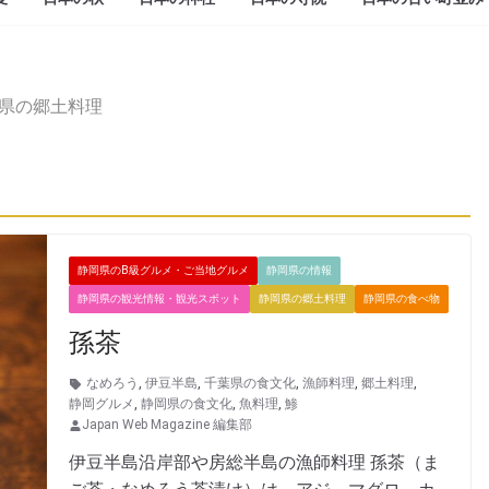
県の郷土料理
静岡県のB級グルメ・ご当地グルメ
静岡県の情報
静岡県の観光情報・観光スポット
静岡県の郷土料理
静岡県の食べ物
孫茶
なめろう
,
伊豆半島
,
千葉県の食文化
,
漁師料理
,
郷土料理
,
静岡グルメ
,
静岡県の食文化
,
魚料理
,
鯵
Japan Web Magazine 編集部
伊豆半島沿岸部や房総半島の漁師料理 孫茶（ま