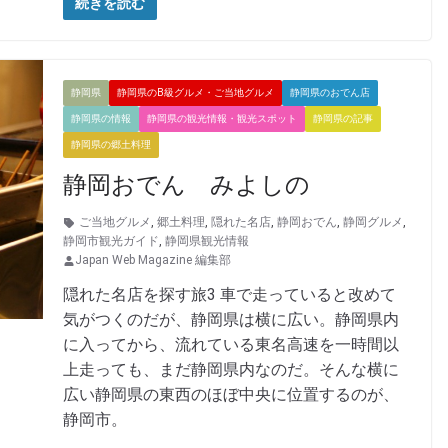
続きを読む
静岡県
静岡県のB級グルメ・ご当地グルメ
静岡県のおでん店
静岡県の情報
静岡県の観光情報・観光スポット
静岡県の記事
静岡県の郷土料理
静岡おでん みよしの
ご当地グルメ
,
郷土料理
,
隠れた名店
,
静岡おでん
,
静岡グルメ
,
静岡市観光ガイド
,
静岡県観光情報
Japan Web Magazine 編集部
隠れた名店を探す旅3 車で走っていると改めて
気がつくのだが、静岡県は横に広い。静岡県内
に入ってから、流れている東名高速を一時間以
上走っても、まだ静岡県内なのだ。そんな横に
広い静岡県の東西のほぼ中央に位置するのが、
静岡市。