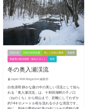
日本の冬
日本の特別名勝
美しい日本の風景
青森県
青森県の観光情報・観光スポット
風景
冬の奥入瀬渓流
Japan Web Magazine 編集部
白色清明 静かな森の中の美しい渓流として知ら
れる「奥入瀬渓流」は、十和田湖畔の子ノ口
（ねのくち）から焼山まで、距離にしてわずか
約14キロメートル程を流れる小さな清流です。
特に、新緑の季節や紅葉の頃にはその景観の美