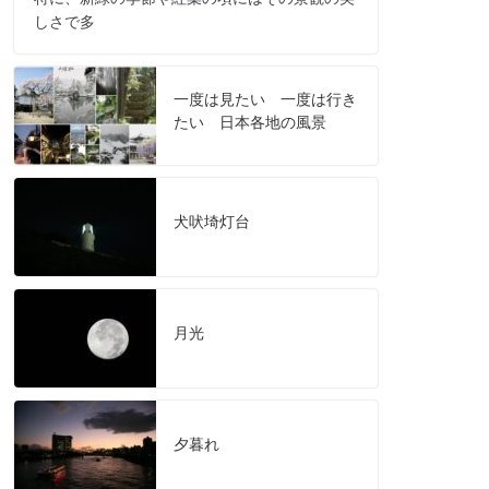
しさで多
一度は見たい 一度は行き
たい 日本各地の風景
犬吠埼灯台
月光
夕暮れ