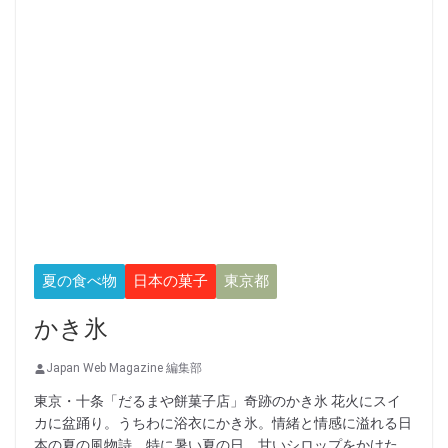
夏の食べ物
日本の菓子
東京都
かき氷
Japan Web Magazine 編集部
東京・十条「だるまや餅菓子店」奇跡のかき氷 花火にスイ
カに盆踊り。うちわに浴衣にかき氷。情緒と情感に溢れる日
本の夏の風物詩。特に暑い夏の日、甘いシロップをかけた