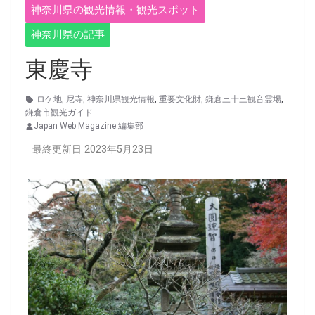
神奈川県の観光情報・観光スポット
神奈川県の記事
東慶寺
ロケ地
,
尼寺
,
神奈川県観光情報
,
重要文化財
,
鎌倉三十三観音霊場
,
鎌倉市観光ガイド
Japan Web Magazine 編集部
最終更新日 2023年5月23日