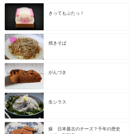
きってもぶたっ！
焼きそば
がんづき
生シラス
蘇 日本最古のチーズ？千年の歴史