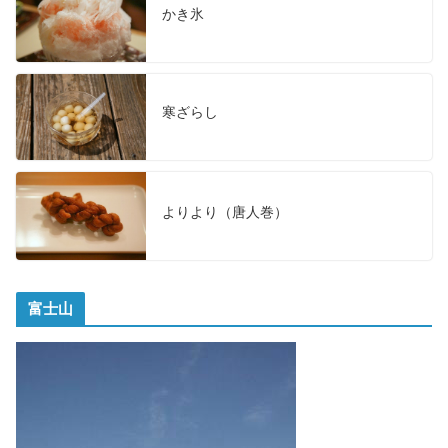
かき氷
寒ざらし
よりより（唐人巻）
富士山