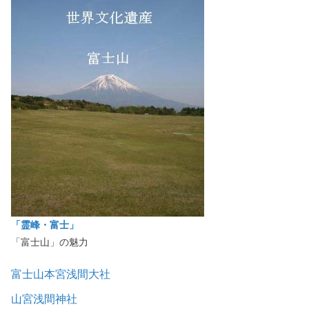
「霊峰・富士」
「富士山」の魅力
富士山本宮浅間大社
山宮浅間神社