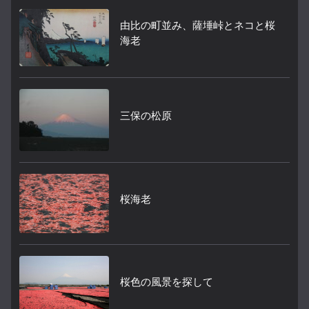
由比の町並み、薩埵峠とネコと桜
海老
三保の松原
桜海老
桜色の風景を探して