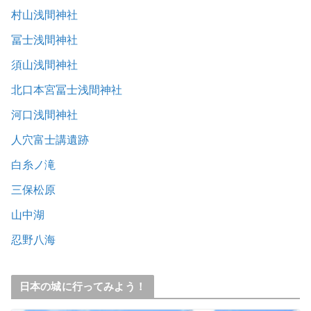
村山浅間神社
冨士浅間神社
須山浅間神社
北口本宮冨士浅間神社
河口浅間神社
人穴富士講遺跡
白糸ノ滝
三保松原
山中湖
忍野八海
日本の城に行ってみよう！