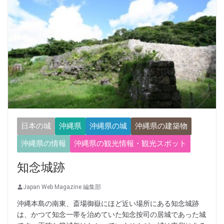
日本の城
沖縄県
沖縄県の城
沖縄県の建築物
沖縄県の情報
沖縄県の観光情報・観光スポット
知念城跡
Japan Web Magazine 編集部
沖縄本島の南東、斎場御嶽にほど近い場所にある知念城跡
は、かつて知念一帯を治めていた知念按司の居城であった城