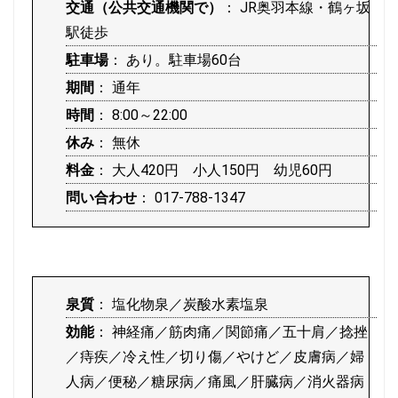
交通（公共交通機関で）
： JR奥羽本線・鶴ヶ坂
駅徒歩
駐車場
： あり。駐車場60台
期間
： 通年
時間
： 8:00～22:00
休み
： 無休
料金
： 大人420円 小人150円 幼児60円
問い合わせ
： 017-788-1347
泉質
： 塩化物泉／炭酸水素塩泉
効能
： 神経痛／筋肉痛／関節痛／五十肩／捻挫
／痔疾／冷え性／切り傷／やけど／皮膚病／婦
人病／便秘／糖尿病／痛風／肝臓病／消火器病