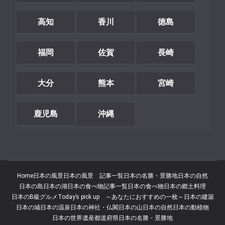
高知
香川
徳島
福岡
佐賀
長崎
大分
熊本
宮崎
鹿児島
沖縄
Home
日本の風景
日本の風景 記事一覧
日本の名勝・景勝地
日本の自然
日本の島
日本の湖
日本の食べ物記事一覧
日本の食べ物
日本の郷土料理
日本のB級グルメ
Today’s pick up ～あなたにおすすめの一枚～
日本の建築
日本の城
日本の温泉
日本の神社・仏閣
日本の山
日本の自然
日本の動植物
日本の世界遺産
都道府県
日本の名勝・景勝地