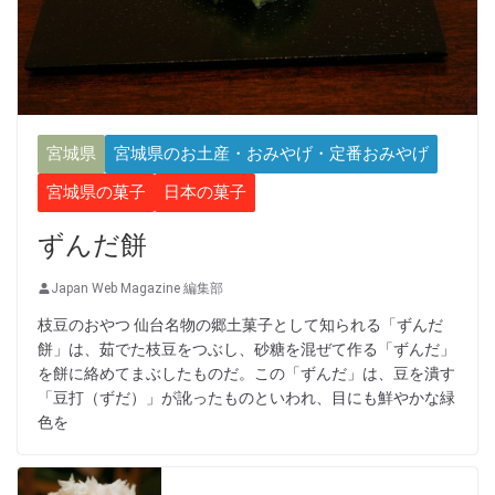
宮城県
宮城県のお土産・おみやげ・定番おみやげ
宮城県の菓子
日本の菓子
ずんだ餅
Japan Web Magazine 編集部
枝豆のおやつ 仙台名物の郷土菓子として知られる「ずんだ
餅」は、茹でた枝豆をつぶし、砂糖を混ぜて作る「ずんだ」
を餅に絡めてまぶしたものだ。この「ずんだ」は、豆を潰す
「豆打（ずだ）」が訛ったものといわれ、目にも鮮やかな緑
色を