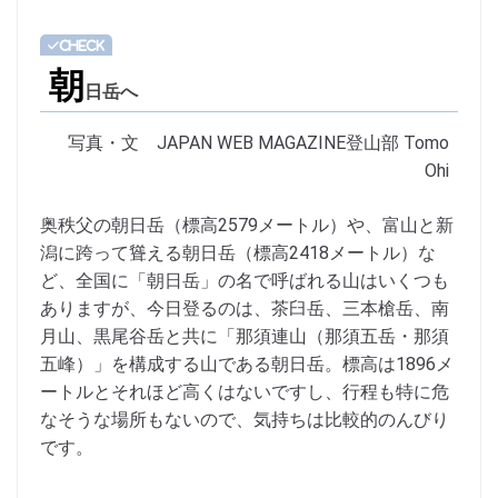
朝
日岳へ
写真・文 JAPAN WEB MAGAZINE登山部 Tomo
Ohi
奥秩父の朝日岳（標高2579メートル）や、富山と新
潟に跨って聳える朝日岳（標高2418メートル）な
ど、全国に「朝日岳」の名で呼ばれる山はいくつも
ありますが、今日登るのは、茶臼岳、三本槍岳、南
月山、黒尾谷岳と共に「那須連山（那須五岳・那須
五峰）」を構成する山である朝日岳。標高は1896メ
ートルとそれほど高くはないですし、行程も特に危
なそうな場所もないので、気持ちは比較的のんびり
です。