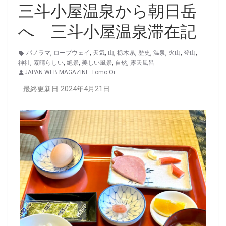
三斗小屋温泉から朝日岳
へ 三斗小屋温泉滞在記
パノラマ
,
ロープウェイ
,
天気
,
山
,
栃木県
,
歴史
,
温泉
,
火山
,
登山
,
神社
,
素晴らしい
,
絶景
,
美しい風景
,
自然
,
露天風呂
JAPAN WEB MAGAZINE Tomo Oi
最終更新日 2024年4月21日