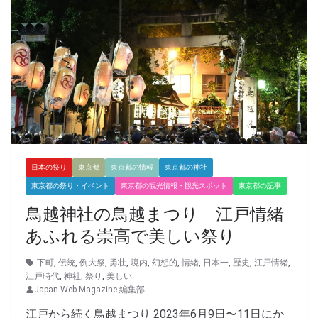
日本の祭り
東京都
東京都の情報
東京都の神社
東京都の祭り・イベント
東京都の観光情報・観光スポット
東京都の記事
鳥越神社の鳥越まつり 江戸情緒
あふれる崇高で美しい祭り
下町
,
伝統
,
例大祭
,
勇壮
,
境内
,
幻想的
,
情緒
,
日本一
,
歴史
,
江戸情緒
,
江戸時代
,
神社
,
祭り
,
美しい
Japan Web Magazine 編集部
江戸から続く鳥越まつり 2023年6月9日〜11日にか