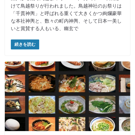
けて鳥越祭りが行われました。鳥越神社のお祭りは
「千貫神輿」と呼ばれる重くて大きくかつ絢爛豪華
な本社神輿と、数々の町内神輿、そして日本一美し
いと賞賛する人もいる、幽玄で
続きを読む