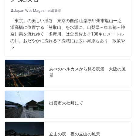
Japan Web Magazine 編集部
「東京」の美しい渓谷 東京の自然 山梨県甲州市塩山一之
瀬高橋に位置する「笠取山」を水源に、山梨県～東京都～神
奈川県を流れゆく「多摩川」は全長およそ138キロメートル
の川。おだやかに流れる下流域には広い河原もあり、散策や
ラ
あべのハルカスから見る夜景 大阪の風
景
出雲市大社町にて
立山の夜 夜の立山の風景