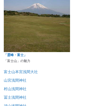
「霊峰・富士」
「富士山」の魅力
富士山本宮浅間大社
山宮浅間神社
村山浅間神社
冨士浅間神社
須山浅間神社