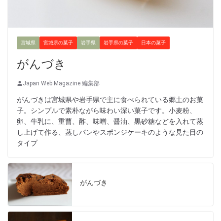
宮城県
宮城県の菓子
岩手県
岩手県の菓子
日本の菓子
がんづき
Japan Web Magazine 編集部
がんづきは宮城県や岩手県で主に食べられている郷土のお菓
子。シンプルで素朴ながら味わい深い菓子です。小麦粉、
卵、牛乳に、重曹、酢、味噌、醤油、黒砂糖などを入れて蒸
し上げて作る、蒸しパンやスポンジケーキのような見た目の
タイプ
がんづき