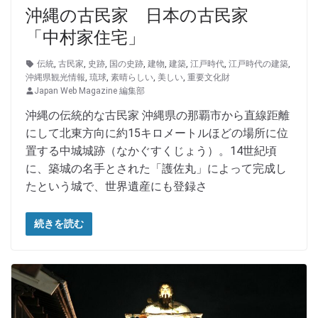
沖縄の古民家 日本の古民家
「中村家住宅」
伝統
,
古民家
,
史跡
,
国の史跡
,
建物
,
建築
,
江戸時代
,
江戸時代の建築
,
沖縄県観光情報
,
琉球
,
素晴らしい
,
美しい
,
重要文化財
Japan Web Magazine 編集部
沖縄の伝統的な古民家 沖縄県の那覇市から直線距離
にして北東方向に約15キロメートルほどの場所に位
置する中城城跡（なかぐすくじょう）。14世紀頃
に、築城の名手とされた「護佐丸」によって完成し
たという城で、世界遺産にも登録さ
続きを読む