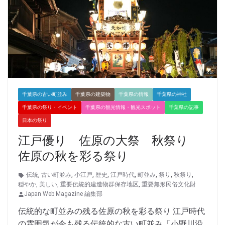
千葉県の古い町並み
千葉県の建築物
千葉県の情報
千葉県の神社
千葉県の祭り・イベント
千葉県の観光情報・観光スポット
千葉県の記事
日本の祭り
江戸優り 佐原の大祭 秋祭り
佐原の秋を彩る祭り
伝統
,
古い町並み
,
小江戸
,
歴史
,
江戸時代
,
町並み
,
祭り
,
秋祭り
,
穏やか
,
美しい
,
重要伝統的建造物群保存地区
,
重要無形民俗文化財
Japan Web Magazine 編集部
伝統的な町並みの残る佐原の秋を彩る祭り 江戸時代
の雰囲気が今も残る伝統的な古い町並み「小野川沿