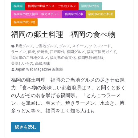
福岡県
福岡県のB級グルメ・ご当地グルメ
福岡県の情報
福岡県の観光情報・観光スポット
福岡県の記事
福岡県の郷土料理
福岡県の食べ物
福岡の郷土料理 福岡の食べ物
B級グルメ
,
ご当地グルメ
,
グルメ
,
スイーツ
,
ソウルフード
,
ラーメン
,
伝統
,
伝統食
,
江戸時代
,
福岡グルメ
,
福岡市観光ガイド
,
福岡県のご当地グルメ
,
福岡県の食文化
,
福岡県観光情報
,
美味しいもの
,
高級珍味
Japan Web Magazine 編集部
福岡の郷土料理 福岡のご当地グルメの尽きせぬ魅
力 「食べ物の美味しい都道府県は？」と聞くと多く
の人がその名を挙げる福岡県。 「とんこつラーメ
ン」を筆頭に、明太子、焼きラーメン、水炊き、博
多うどん等々、福岡をよく知る人はも
続きを読む