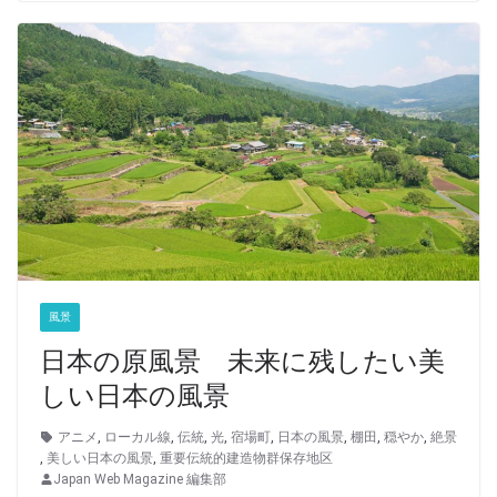
風景
日本の原風景 未来に残したい美
しい日本の風景
アニメ
,
ローカル線
,
伝統
,
光
,
宿場町
,
日本の風景
,
棚田
,
穏やか
,
絶景
,
美しい日本の風景
,
重要伝統的建造物群保存地区
Japan Web Magazine 編集部