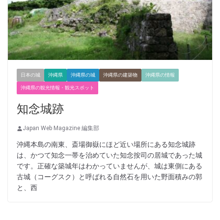
日本の城
沖縄県
沖縄県の城
沖縄県の建築物
沖縄県の情報
沖縄県の観光情報・観光スポット
知念城跡
Japan Web Magazine 編集部
沖縄本島の南東、斎場御嶽にほど近い場所にある知念城跡
は、かつて知念一帯を治めていた知念按司の居城であった城
です。正確な築城年はわかっていませんが、城は東側にある
古城（コーグスク）と呼ばれる自然石を用いた野面積みの郭
と、西