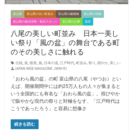
富山県
富山県の古い町並み
富山県の建築物
富山県の情報
富山県の観光情報・観光スポット
富山県の記事
風景
八尾の美しい町並み 日本一美し
い祭り「風の盆」の舞台である町
のその美しさに触れる
伝統
,
坂
,
散策
,
旅
,
日本の道
,
江戸時代
,
町並み
,
祭り
,
穏やか
,
美しい
JAPAN WEB MAGAZINE JWM-YU
「おわら風の盆」の町 富山県の八尾（やつお）とい
えば、開催期間中には約25万人もの人々が集まると
いう全国的にも有名な「おわら風の盆」。煌びやか
で賑やかな現代の祭りと対極をなす、「江戸時代は
こうであったろう」と容易に想像さ
続きを読む