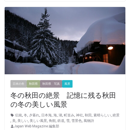
日本の冬
秋田県
秋田県 写真
風景
冬の秋田の絶景 記憶に残る秋田
の冬の美しい風景
伝統
,
冬
,
夕暮れ
,
日本海
,
海
,
湖
,
町並み
,
神社
,
秋田
,
素晴らしい
,
絶景
,
美
,
美しい
,
美しい風景
,
角館
,
鉄道
,
雪
,
雪景色
,
風物詩
Japan Web Magazine 編集部