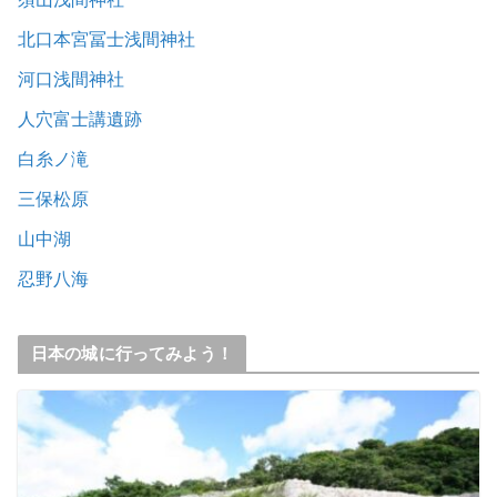
北口本宮冨士浅間神社
河口浅間神社
人穴富士講遺跡
白糸ノ滝
三保松原
山中湖
忍野八海
日本の城に行ってみよう！