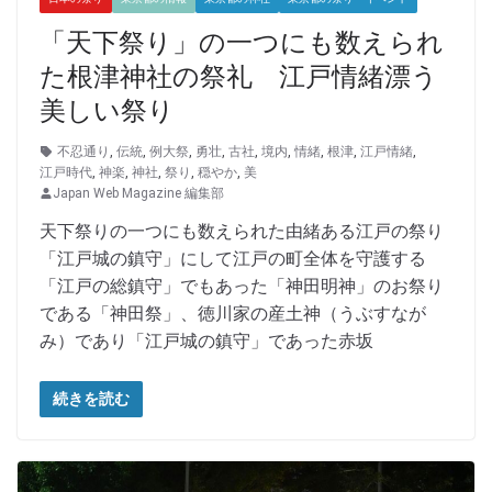
「天下祭り」の一つにも数えられ
た根津神社の祭礼 江戸情緒漂う
美しい祭り
不忍通り
,
伝統
,
例大祭
,
勇壮
,
古社
,
境内
,
情緒
,
根津
,
江戸情緒
,
江戸時代
,
神楽
,
神社
,
祭り
,
穏やか
,
美
Japan Web Magazine 編集部
天下祭りの一つにも数えられた由緒ある江戸の祭り
「江戸城の鎮守」にして江戸の町全体を守護する
「江戸の総鎮守」でもあった「神田明神」のお祭り
である「神田祭」、徳川家の産土神（うぶすなが
み）であり「江戸城の鎮守」であった赤坂
続きを読む