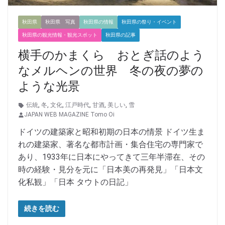
秋田県
秋田県 写真
秋田県の情報
秋田県の祭り・イベント
秋田県の観光情報・観光スポット
秋田県の記事
横手のかまくら おとぎ話のよう
なメルヘンの世界 冬の夜の夢の
ような光景
伝統
,
冬
,
文化
,
江戸時代
,
甘酒
,
美しい
,
雪
JAPAN WEB MAGAZINE Tomo Oi
ドイツの建築家と昭和初期の日本の情景 ドイツ生ま
れの建築家、著名な都市計画・集合住宅の専門家で
あり、1933年に日本にやってきて三年半滞在、その
時の経験・見分を元に「日本美の再発見」「日本文
化私観」「日本 タウトの日記」
続きを読む