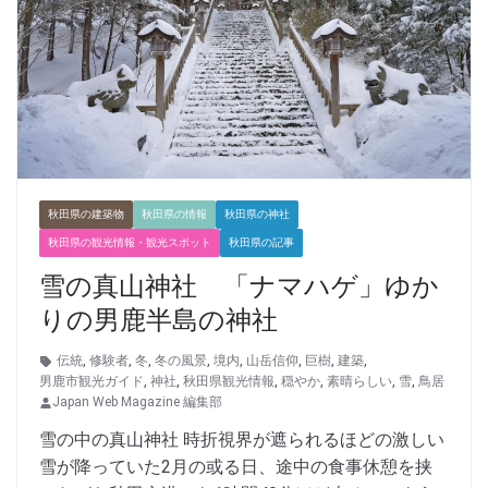
秋田県の建築物
秋田県の情報
秋田県の神社
秋田県の観光情報・観光スポット
秋田県の記事
雪の真山神社 「ナマハゲ」ゆか
りの男鹿半島の神社
伝統
,
修験者
,
冬
,
冬の風景
,
境内
,
山岳信仰
,
巨樹
,
建築
,
男鹿市観光ガイド
,
神社
,
秋田県観光情報
,
穏やか
,
素晴らしい
,
雪
,
鳥居
Japan Web Magazine 編集部
雪の中の真山神社 時折視界が遮られるほどの激しい
雪が降っていた2月の或る日、途中の食事休憩を挟