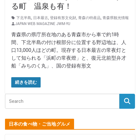
る町 温泉も有！
下北半島
,
日本最古
,
登録有形文化財
,
青森の特産品
,
青森県観光情報
JAPAN WEB MAGAZINE JWM-YU
青森県の県庁所在地のある青森市から車で約1時
間、下北半島の付け根部分に位置する野辺地は、人
口13,000人ほどの町。現存する日本最古の常夜灯と
して知られる「浜町の常夜燈」と、復元北前型弁才
船「みちのく丸」、国の登録有形文
続きを読む
日本の食べ物・ご当地グルメ