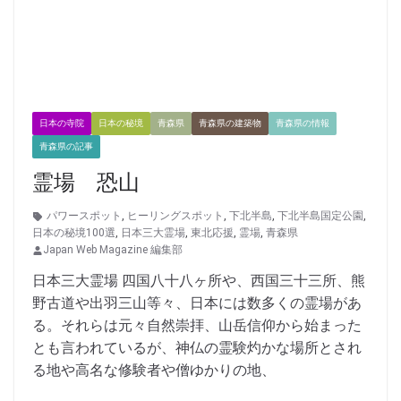
日本の寺院
日本の秘境
青森県
青森県の建築物
青森県の情報
青森県の記事
霊場 恐山
パワースポット
,
ヒーリングスポット
,
下北半島
,
下北半島国定公園
,
日本の秘境100選
,
日本三大霊場
,
東北応援
,
霊場
,
青森県
Japan Web Magazine 編集部
日本三大霊場 四国八十八ヶ所や、西国三十三所、熊
野古道や出羽三山等々、日本には数多くの霊場があ
る。それらは元々自然崇拝、山岳信仰から始まった
とも言われているが、神仏の霊験灼かな場所とされ
る地や高名な修験者や僧ゆかりの地、