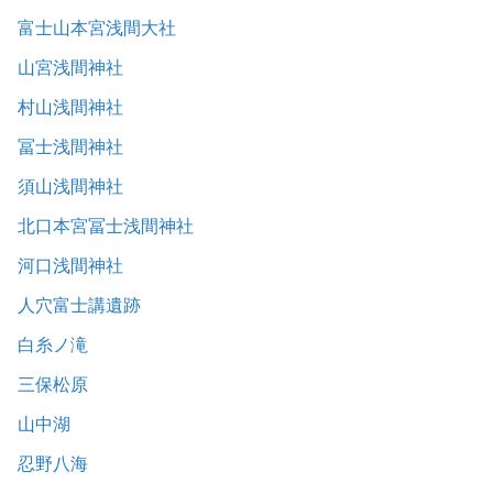
富士山本宮浅間大社
山宮浅間神社
村山浅間神社
冨士浅間神社
須山浅間神社
北口本宮冨士浅間神社
河口浅間神社
人穴富士講遺跡
白糸ノ滝
三保松原
山中湖
忍野八海