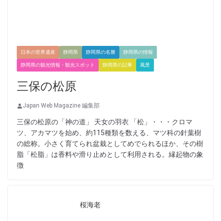
日本の世界遺産
静岡県
静岡県の名勝
静岡県の情報
静岡県の観光情報・観光スポット
静岡県の記事
風景
三保の松原
Japan Web Magazine 編集部
三保の松原の「神の道」 天女の羽衣 「松」・・・クロマ
ツ、アカマツを始め、約115種類を数える、マツ科の針葉樹
の総称。小さく育てられ盆栽としてめでられるほか、その樹
脂「松脂」は香料や滑り止めとして利用される。縁起物の象
徴
桜海老