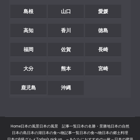
島根
山口
愛媛
高知
香川
徳島
福岡
佐賀
長崎
大分
熊本
宮崎
鹿児島
沖縄
Home
日本の風景
日本の風景 記事一覧
日本の名勝・景勝地
日本の自然
日本の島
日本の湖
日本の食べ物記事一覧
日本の食べ物
日本の郷土料理
日本のB級グルメ
Today’s pick up ～あなたにおすすめの一枚～
日本の建築