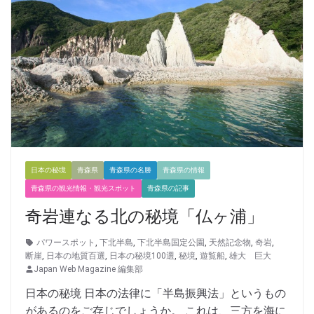
日本の秘境
青森県
青森県の名勝
青森県の情報
青森県の観光情報・観光スポット
青森県の記事
奇岩連なる北の秘境「仏ヶ浦」
パワースポット
,
下北半島
,
下北半島国定公園
,
天然記念物
,
奇岩
,
断崖
,
日本の地質百選
,
日本の秘境100選
,
秘境
,
遊覧船
,
雄大 巨大
Japan Web Magazine 編集部
日本の秘境 日本の法律に「半島振興法」というもの
があるのをご存じでしょうか。 これは、三方を海に