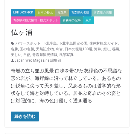
EDITOR'S PICK
日本の秘境
青森県
青森県の名勝
青森県の情報
青森県の観光情報・観光スポット
青森県の記事
風景
仏ヶ浦
パワースポット
,
下北半島
,
下北半島国定公園
,
佐井村観光ガイド
,
名勝
,
国の名勝
,
天然記念物
,
奇岩
,
日本の秘境100選
,
海岸
,
癒し
,
秘境
,
美しい
,
自然
,
青森県観光情報
,
風景写真
Japan Web Magazine 編集部
奇岩の立ち並ぶ風景 白味を帯びた灰緑色の不思議な
形の岩が、海岸線に沿って林立している。あるもの
は鋭角に尖って天を差し、又あるものは哲学的な形
状をして海と対峙している。居並ぶ奇岩のその姿と
は対照的に、海の色は優しく透き通る
続きを読む