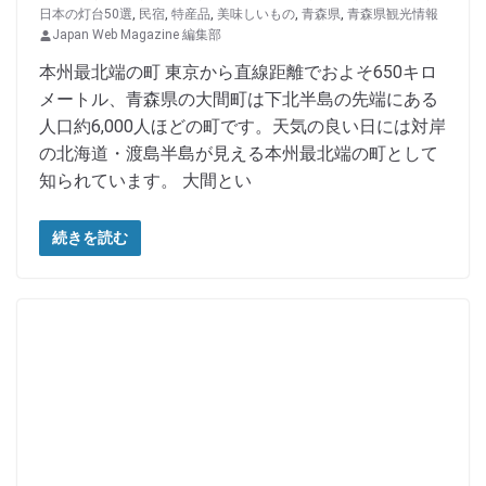
日本の灯台50選
,
民宿
,
特産品
,
美味しいもの
,
青森県
,
青森県観光情報
Japan Web Magazine 編集部
本州最北端の町 東京から直線距離でおよそ650キロ
メートル、青森県の大間町は下北半島の先端にある
人口約6,000人ほどの町です。天気の良い日には対岸
の北海道・渡島半島が見える本州最北端の町として
知られています。 大間とい
続きを読む