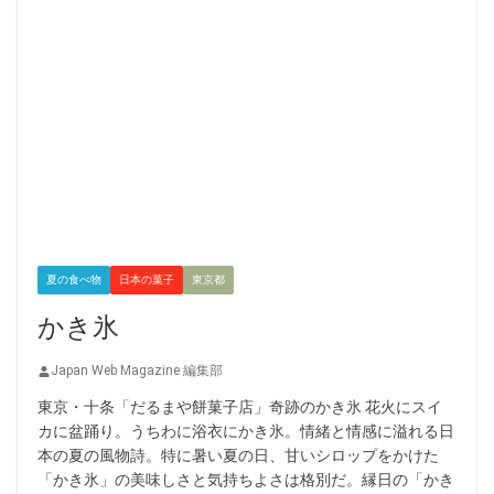
夏の食べ物
日本の菓子
東京都
かき氷
Japan Web Magazine 編集部
東京・十条「だるまや餅菓子店」奇跡のかき氷 花火にスイ
カに盆踊り。うちわに浴衣にかき氷。情緒と情感に溢れる日
本の夏の風物詩。特に暑い夏の日、甘いシロップをかけた
「かき氷」の美味しさと気持ちよさは格別だ。縁日の「かき