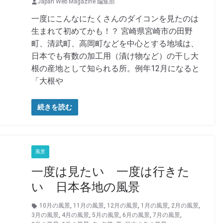
Japan Web Magazine 編集部
一度にこんなにたくさんのダイコンを見たのは
生まれて初めてかも！？ 宮崎県宮崎市の田野
町、清武町、高岡町などを中心とする地域は、
日本でも有数の加工用（漬け物など）の干し大
根の産地として知られる所。例年12月になると
「大根や
続きを読む
風景
一度は見たい 一度は行きた
い 日本各地の風景
10月の風景
,
11月の風景
,
12月の風景
,
1月の風景
,
2月の風景
,
3月の風景
,
4月の風景
,
5月の風景
,
6月の風景
,
7月の風景
,