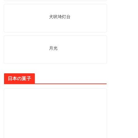
犬吠埼灯台
月光
日本の菓子