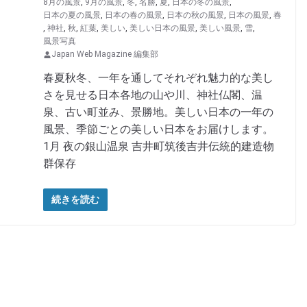
8月の風景
,
9月の風景
,
冬
,
名勝
,
夏
,
日本の冬の風景
,
日本の夏の風景
,
日本の春の風景
,
日本の秋の風景
,
日本の風景
,
春
,
神社
,
秋
,
紅葉
,
美しい
,
美しい日本の風景
,
美しい風景
,
雪
,
風景写真
Japan Web Magazine 編集部
春夏秋冬、一年を通してそれぞれ魅力的な美し
さを見せる日本各地の山や川、神社仏閣、温
泉、古い町並み、景勝地。美しい日本の一年の
風景、季節ごとの美しい日本をお届けします。
1月 夜の銀山温泉 吉井町筑後吉井伝統的建造物
群保存
続きを読む