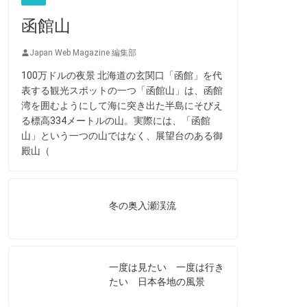
函館山
Japan Web Magazine 編集部
100万ドルの夜景 北海道の玄関口「函館」を代
表する観光スポットの一つ「函館山」は、函館
湾を囲むようにして海に突き出た半島にそびえ
る標高334メートルの山。実際には、「函館
山」という一つの山ではなく、展望台のある御
殿山（
冬の奥入瀬渓流
一度は見たい 一度は行き
たい 日本各地の風景