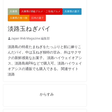
兵庫県
兵庫県のB級グルメ・ご当地グルメ
兵庫県の菓子
兵庫県の食べ物
日本の菓子
淡路玉ねぎパイ
Japan Web Magazine 編集部
淡路島の特産たまねぎをたっぷりと餡に練りこ
んだパイ。中は玉ねぎ独特の甘み、外はサクサ
クの新鮮感覚なお菓子。 淡路ハイウェイオアシ
ス、淡路島南PAなどで購入可。淡路ハイウェイ
オアシスの通販でも購入できる。 関連サイト
淡路
からすみ