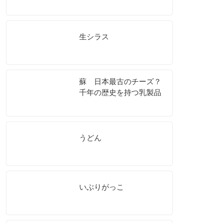
生シラス
蘇 日本最古のチーズ？
千年の歴史を持つ乳製品
うどん
いぶりがっこ