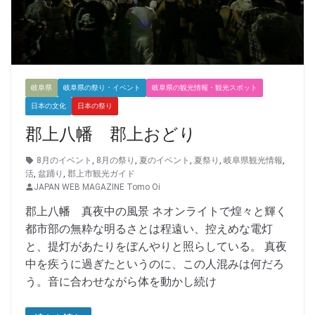
岐阜県
岐阜県の祭り・イベント
岐阜県の観光情報・観光スポット
日本の文化
日本の祭り
郡上八幡 郡上おどり
8月のイベント
,
8月の祭り
,
夏のイベント
,
夏祭り
,
岐阜県観光情報
,
活
,
盆踊り
,
郡上市観光ガイド
JAPAN WEB MAGAZINE Tomo Oi
郡上八幡 真夜中の風景 ネオンライトで煌々と輝く
都市部の無粋な明るさとは程遠い、控えめな電灯
と、提灯があたりをぼんやりと照らしている。 真夜
中を疾うに過ぎたというのに、この人混みは何だろ
う。音に合わせながら体を動かし続け