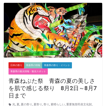
日本の祭り
青森県の情報
青森県の祭り・イベント
青森県の観光情報・観光スポット
青森ねぶた祭 青森の夏の美しさ
を肌で感じる祭り 8月2日～8月7
日まで
光
,
夏
,
夏の祭り
,
夏祭り
,
祭り
,
素晴らしい
,
重要無形民俗文化財
,