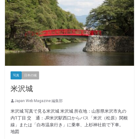
写真
日本の城
米沢城
Japan Web Magazine 編集部
米沢城 写真で見る米沢城 米沢城 所在地：山形県米沢市丸の
内1丁目 交 通：JR米沢駅西口からバス「米沢（松原）関根
線」または「白布温泉行き」に乗車、上杉神社前で下車。
地図