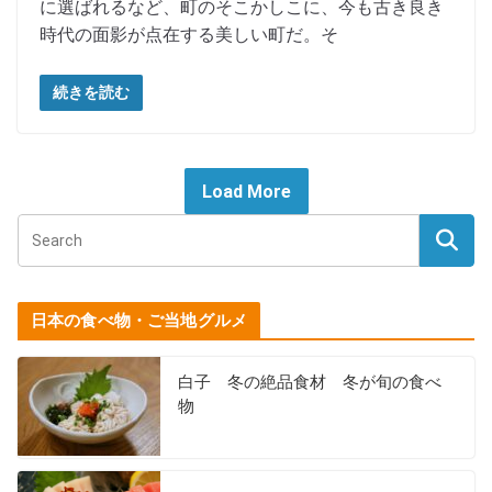
に選ばれるなど、町のそこかしこに、今も古き良き
時代の面影が点在する美しい町だ。そ
続きを読む
Load More
日本の食べ物・ご当地グルメ
白子 冬の絶品食材 冬が旬の食べ
物