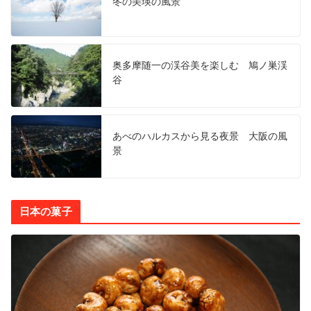
冬の美瑛の風景
奥多摩随一の渓谷美を楽しむ 鳩ノ巣渓
谷
あべのハルカスから見る夜景 大阪の風
景
日本の菓子