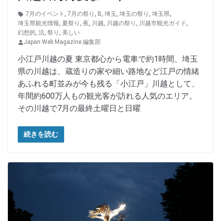
7月のイベント
,
7月の祭り
,
B
,
埼玉
,
埼玉の祭り
,
埼玉県
,
埼玉県観光情報
,
夏祭り
,
夜
,
川越
,
川越の祭り
,
川越市観光ガイド
,
幻想的
,
活
,
祭り
,
美しい
Japan Web Magazine 編集部
小江戸川越の夏 東京都心から電車で約1時間、埼玉
県の川越は、蔵造りの家や細い路地など江戸の情緒
あふれる町並みが今も残る「小江戸」川越として、
年間約600万人もの観光客が訪れる人気のエリア。
その川越で7月の最終土曜日と日曜
続きを読む