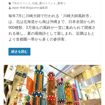
7月のイベント
,
伝統
,
夏のイベント
,
夏祭り
Japan Web Magazine 編集部
毎年7月に川崎大師で行われる「川崎大師風鈴市」
は、北は北海道から南は沖縄まで、日本全国から約
900種類、3万個もの風鈴が一堂に集められて開催さ
れる催し。夏の風物詩として親しまれ、近隣はもと
より首都圏一帯から多くの参拝客、
続きを読む