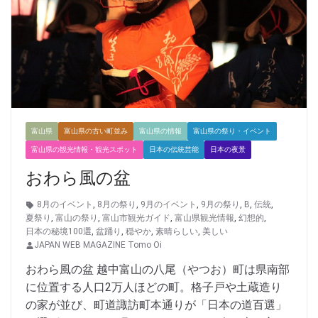
富山県
富山県の古い町並み
富山県の情報
富山県の祭り・イベント
富山県の観光情報・観光スポット
日本の伝統芸能
日本の夜景
おわら風の盆
8月のイベント
,
8月の祭り
,
9月のイベント
,
9月の祭り
,
B
,
伝統
,
夏祭り
,
富山の祭り
,
富山市観光ガイド
,
富山県観光情報
,
幻想的
,
日本の秘境100選
,
盆踊り
,
穏やか
,
素晴らしい
,
美しい
JAPAN WEB MAGAZINE Tomo Oi
おわら風の盆 越中富山の八尾（やつお）町は県南部
に位置する人口2万人ほどの町。格子戸や土蔵造り
の家が並び、町道諏訪町本通りが「日本の道百選」