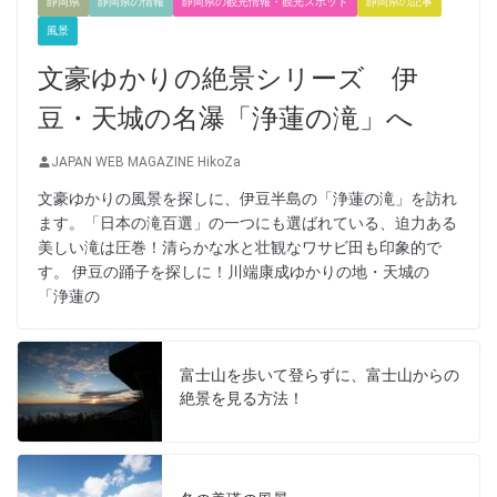
静岡県
静岡県の情報
静岡県の観光情報・観光スポット
静岡県の記事
風景
文豪ゆかりの絶景シリーズ 伊
豆・天城の名瀑「浄蓮の滝」へ
JAPAN WEB MAGAZINE HikoZa
文豪ゆかりの風景を探しに、伊豆半島の「浄蓮の滝」を訪れ
ます。「日本の滝百選」の一つにも選ばれている、迫力ある
美しい滝は圧巻！清らかな水と壮観なワサビ田も印象的で
す。 伊豆の踊子を探しに！川端康成ゆかりの地・天城の
「浄蓮の
富士山を歩いて登らずに、富士山からの
絶景を見る方法！