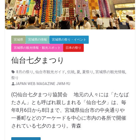
宮城県
宮城県の情報
宮城県の祭り・イベント
宮城県の観光情報・観光スポット
日本の祭り
仙台七夕まつり
8月の祭り
,
仙台市観光ガイド
,
伝統
,
夏
,
夏祭り
,
宮城県の観光情報
,
祭り
JAPAN WEB MAGAZINE JWM-YU
(C)仙台七夕まつり協賛会 地元の人々には「たなば
たさん」とも呼ばれ親しまれる「仙台七夕」は、毎
年8月6日から8日まで、宮城県仙台市の中央通りや
一番町などのアーケードを中心に市内の各所で開催
されている七夕のまつり。青森