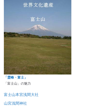
「霊峰・富士」
「富士山」の魅力
富士山本宮浅間大社
山宮浅間神社