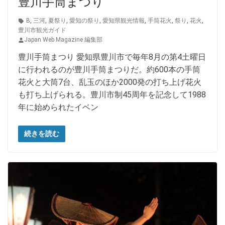
豊川手筒まつり
B
,
三河
,
夏祭り
,
愛知の祭り
,
愛知県観光情報
,
手筒花火
,
祭り
,
花火
,
豊川市観光ガイド
Japan Web Magazine 編集部
豊川手筒まつり 愛知県豊川市で毎年8月の第4土曜日
に行われるのが豊川手筒まつりだ。約600本の手筒
花火と大筒7台、乱玉のほか2000発の打ち上げ花火
も打ち上げられる。豊川市制45周年を記念して1988
年に始められたイベン
続きを読む