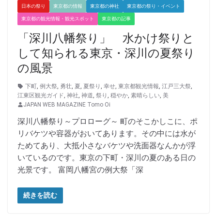
日本の祭り
東京都の情報
東京都の神社
東京都の祭り・イベント
東京都の観光情報・観光スポット
東京都の記事
「深川八幡祭り」 水かけ祭りと
して知られる東京・深川の夏祭り
の風景
下町
,
例大祭
,
勇壮
,
夏
,
夏祭り
,
幸せ
,
東京都観光情報
,
江戸三大祭
,
江東区観光ガイド
,
神社
,
神道
,
祭り
,
穏やか
,
素晴らしい
,
美
JAPAN WEB MAGAZINE Tomo Oi
深川八幡祭り～プロローグ～ 町のそこかしこに、ポ
リバケツや容器がおいてあります。その中には水が
ためてあり、大抵小さなバケツや洗面器なんかが浮
いているのです。東京の下町・深川の夏のある日の
光景です。 富岡八幡宮の例大祭「深
続きを読む