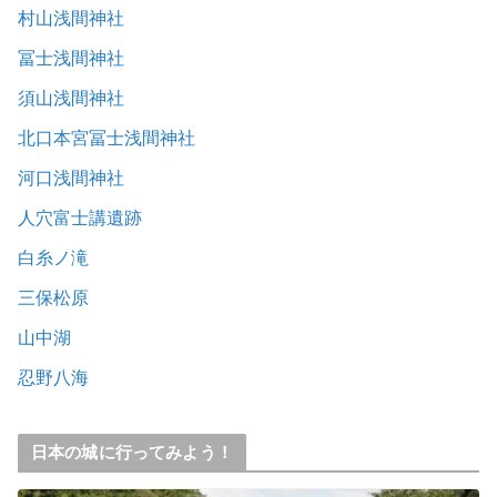
村山浅間神社
冨士浅間神社
須山浅間神社
北口本宮冨士浅間神社
河口浅間神社
人穴富士講遺跡
白糸ノ滝
三保松原
山中湖
忍野八海
日本の城に行ってみよう！