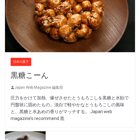
日本の菓子
黒糖こーん
Japan Web Magazine 編集部
圧力をかけて加熱、爆ぜさせたとうもろこしを黒糖と水飴で
円盤状に固めたもの。淡白で軽やかなとうもろこしの風味
と、黒糖と水あめの香りがマッチする。 Japan web
magazine’s recommend 黒