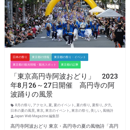
日本の祭り
東京都の情報
東京都の祭り・イベント
東京都の観光情報・観光スポット
東京都の記事
「東京高円寺阿波おどり」 2023
年8月26～27日開催 高円寺の阿
波踊りの風景
8月の祭り
,
アクセス
,
夏
,
夏のイベント
,
夏の祭り
,
夏祭り
,
夕方
,
日本の夏の風景
,
東京
,
東京のイベント
,
東京の祭り
,
美しい
,
風物詩
Japan Web Magazine 編集部
高円寺阿波おどり 東京・高円寺の夏の風物詩「高円