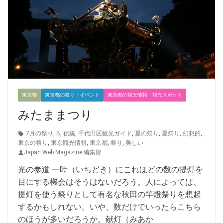
東京都
東京都の祭り・イベント
東京都の観光情報・観光スポット
みたままつり
7月の祭り
,
B
,
伝統
,
千代田区観光ガイド
,
夏の祭り
,
夏祭り
,
幻想的
,
東京の祭り
,
東京観光情報
,
東京都
,
祭り
,
美しい
Japan Web Magazine 編集部
光の参道 一時（いちどき）にこれほどの数の提灯を
目にする機会はそうはないだろう。人によっては、
提灯を使う祭りとして有名な秋田の竿燈祭りを想起
するかもしれない。いや、数だけでいったらこちら
のほうが多いだろうか。献灯（みあか