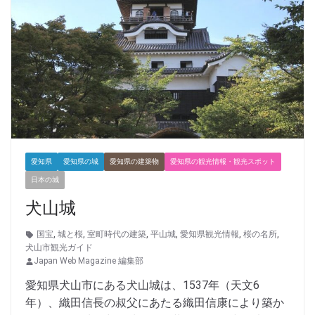
愛知県
愛知県の城
愛知県の建築物
愛知県の観光情報・観光スポット
日本の城
犬山城
国宝
,
城と桜
,
室町時代の建築
,
平山城
,
愛知県観光情報
,
桜の名所
,
犬山市観光ガイド
Japan Web Magazine 編集部
愛知県犬山市にある犬山城は、1537年（天文6
年）、織田信長の叔父にあたる織田信康により築か