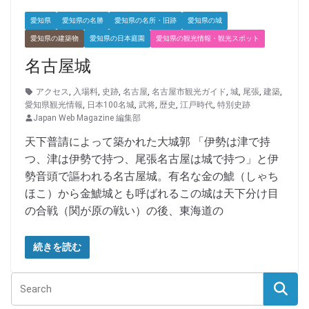
愛知県
愛知県の名勝
愛知県の名所・旧跡
愛知県の城
愛知県の建築物
愛知県の日本庭園
愛知県の観光情報・観光スポット
名古屋城
アクセス
,
入場料
,
史跡
,
名古屋
,
名古屋市観光ガイド
,
城
,
尾張
,
建築
,
愛知県観光情報
,
日本100名城
,
武将
,
歴史
,
江戸時代
,
特別史跡
Japan Web Magazine 編集部
天下普請によって築かれた大城郭 「伊勢は津で持
つ、津は伊勢で持つ、尾張名古屋は城で持つ」と伊
勢音頭で謳われる名古屋城。有名な金の鯱（しゃち
ほこ）から金鯱城とも呼ばれるこの城は天下分け目
の合戦（関が原の戦い）の後、東海道の
続きを読む