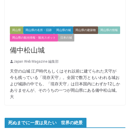
岡山県
岡山県の名所・旧跡
岡山県の城
岡山県の建築物
岡山県の情報
岡山県の観光情報・観光スポット
日本の城
備中松山城
Japan Web Magazine 編集部
天空の山城 江戸時代もしくはそれ以前に建てられた天守が
今も残っている「現存天守」。全国で数万ともいわれる城お
よび城跡の中でも、「現存天守」は日本国内にわずか12しか
ありませんが、そのうちの一つが岡山県にある備中松山城。
大
死ぬまでに一度は見たい 世界の絶景