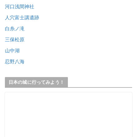
河口浅間神社
人穴富士講遺跡
白糸ノ滝
三保松原
山中湖
忍野八海
日本の城に行ってみよう！