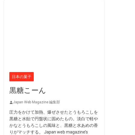
日本の菓子
黒糖こーん
Japan Web Magazine 編集部
圧力をかけて加熱、爆ぜさせたとうもろこしを
黒糖と水飴で円盤状に固めたもの。淡白で軽や
かなとうもろこしの風味と、黒糖と水あめの香
りがマッチする。 Japan web magazine’s