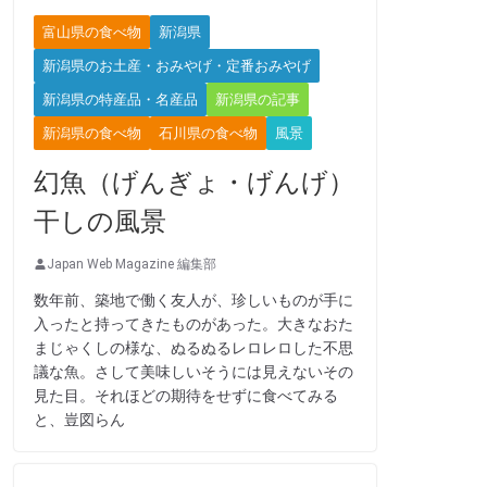
富山県の食べ物
新潟県
新潟県のお土産・おみやげ・定番おみやげ
新潟県の特産品・名産品
新潟県の記事
新潟県の食べ物
石川県の食べ物
風景
幻魚（げんぎょ・げんげ）
干しの風景
Japan Web Magazine 編集部
数年前、築地で働く友人が、珍しいものが手に
入ったと持ってきたものがあった。大きなおた
まじゃくしの様な、ぬるぬるレロレロした不思
議な魚。さして美味しいそうには見えないその
見た目。それほどの期待をせずに食べてみる
と、豈図らん