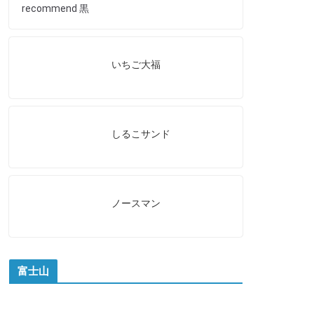
recommend 黒
いちご大福
しるこサンド
ノースマン
富士山