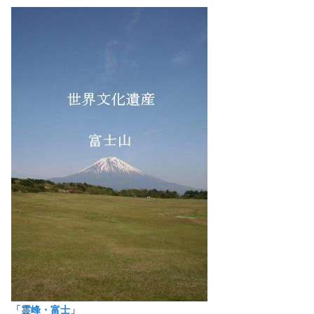
「霊峰・富士」