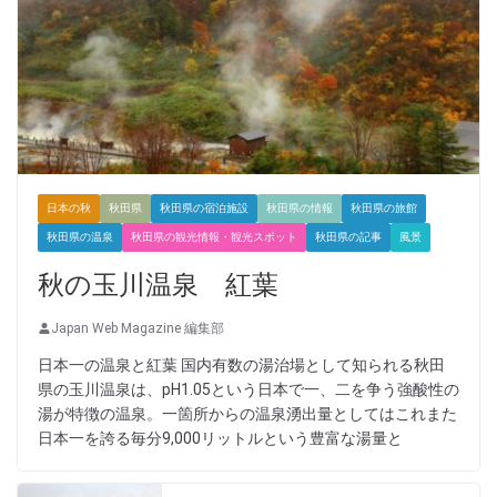
日本の秋
秋田県
秋田県の宿泊施設
秋田県の情報
秋田県の旅館
秋田県の温泉
秋田県の観光情報・観光スポット
秋田県の記事
風景
秋の玉川温泉 紅葉
Japan Web Magazine 編集部
日本一の温泉と紅葉 国内有数の湯治場として知られる秋田
県の玉川温泉は、pH1.05という日本で一、二を争う強酸性の
湯が特徴の温泉。一箇所からの温泉湧出量としてはこれまた
日本一を誇る毎分9,000リットルという豊富な湯量と