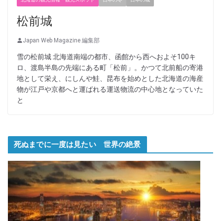
松前城
Japan Web Magazine 編集部
雪の松前城 北海道南端の都市、函館から西へおよそ100キ
ロ、渡島半島の先端にある町「松前」。かつて北前船の寄港
地として栄え、にしんや鮭、昆布を始めとした北海道の海産
物が江戸や京都へと運ばれる運送物流の中心地となっていた
と
死ぬまでに一度は見たい 世界の絶景