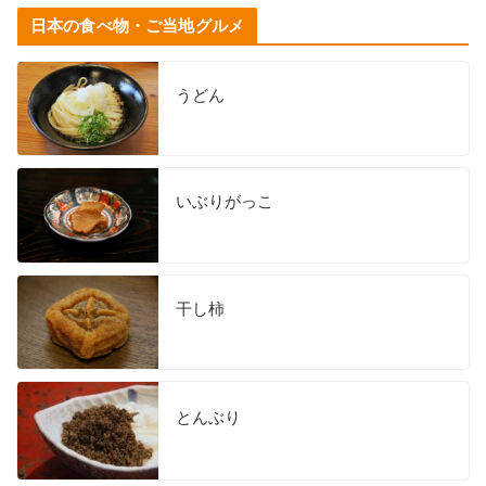
日本の食べ物・ご当地グルメ
うどん
いぶりがっこ
干し柿
とんぶり