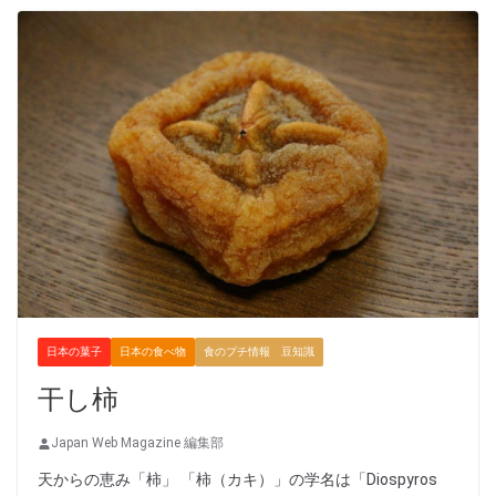
日本の菓子
日本の食べ物
食のプチ情報 豆知識
干し柿
Japan Web Magazine 編集部
天からの恵み「柿」 「柿（カキ）」の学名は「Diospyros