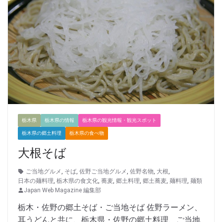
栃木県
栃木県の情報
栃木県の観光情報・観光スポット
栃木県の郷土料理
栃木県の食べ物
大根そば
ご当地グルメ
,
そば
,
佐野ご当地グルメ
,
佐野名物
,
大根
,
日本の麺料理
,
栃木県の食文化
,
蕎麦
,
郷土料理
,
郷土蕎麦
,
麺料理
,
麺類
Japan Web Magazine 編集部
栃木・佐野の郷土そば・ご当地そば 佐野ラーメン、
耳うどんと共に、栃木県・佐野の郷土料理、ご当地