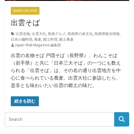
島根県の郷土料理
出雲そば
出雲名物
,
出雲大社
,
島根グルメ
,
島根県の食文化
,
島根県観光情報
,
日本の麺料理
,
蕎麦
,
郷土料理
,
郷土蕎麦
Japan Web Magazine 編集部
出雲の名物そば 戸隠そば（長野県）、わんこそば
（岩手県）と共に「日本三大そば」の一つにも数え
られる「出雲そば」は、その名の通り出雲地方を中
心に食べられている蕎麦。出雲大社に参詣したら、
是非とも味わいたい出雲の郷土の味だ。
続きを読む