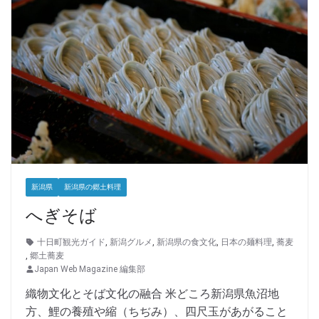
新潟県
新潟県の郷土料理
へぎそば
十日町観光ガイド
,
新潟グルメ
,
新潟県の食文化
,
日本の麺料理
,
蕎麦
,
郷土蕎麦
Japan Web Magazine 編集部
織物文化とそば文化の融合 米どころ新潟県魚沼地
方、鯉の養殖や縮（ちぢみ）、四尺玉があがること