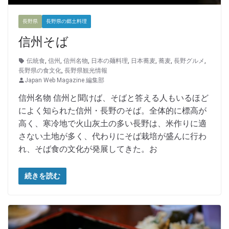
長野県
長野県の郷土料理
信州そば
伝統食
,
信州
,
信州名物
,
日本の麺料理
,
日本蕎麦
,
蕎麦
,
長野グルメ
,
長野県の食文化
,
長野県観光情報
Japan Web Magazine 編集部
信州名物 信州と聞けば、そばと答える人もいるほど
によく知られた信州・長野のそば。全体的に標高が
高く、寒冷地で火山灰土の多い長野は、米作りに適
さない土地が多く、代わりにそば栽培が盛んに行わ
れ、そば食の文化が発展してきた。お
続きを読む