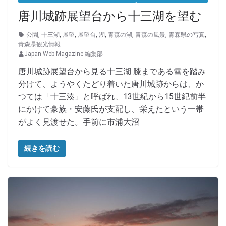
唐川城跡展望台から十三湖を望む
公園
,
十三湖
,
展望
,
展望台
,
湖
,
青森の湖
,
青森の風景
,
青森県の写真
,
青森県観光情報
Japan Web Magazine 編集部
唐川城跡展望台から見る十三湖 膝まである雪を踏み
分けて、ようやくたどり着いた唐川城跡からは、か
つては「十三湊」と呼ばれ、13世紀から15世紀前半
にかけて豪族・安藤氏が支配し、栄えたという一帯
がよく見渡せた。手前に市浦大沼
続きを読む