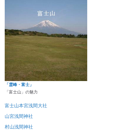
「霊峰・富士」
「富士山」の魅力
富士山本宮浅間大社
山宮浅間神社
村山浅間神社