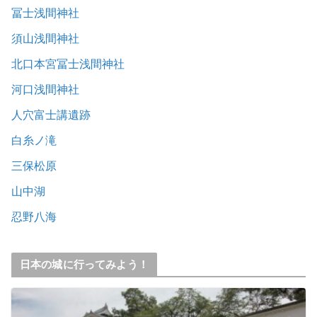
冨士浅間神社
須山浅間神社
北口本宮冨士浅間神社
河口浅間神社
人穴富士講遺跡
白糸ノ滝
三保松原
山中湖
忍野八海
日本の城に行ってみよう！