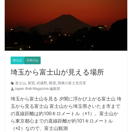
富士山
日本の山
埼玉から富士山が見える場所
富士山
,
展望
,
武蔵野
,
眺望
,
関東の富士見百景
Japan Web Magazine 編集部
埼玉から富士山を見る 夕闇に浮かび上がる富士山 埼
玉から見る富士山 富士山から埼玉県さいたま市まで
の直線距離は約100キロメートル（※1）。富士山か
ら東京都心までの直線距離が約101キロメートル
（※2）なので、富士山観測