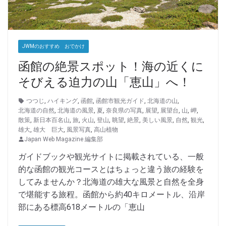
JWMのおすすめ おでかけ
函館の絶景スポット！海の近くに
そびえる迫力の山「恵山」へ！
つつじ
,
ハイキング
,
函館
,
函館市観光ガイド
,
北海道の山
,
北海道の自然
,
北海道の風景
,
夏
,
奈良県の写真
,
展望
,
展望台
,
山
,
岬
,
散策
,
新日本百名山
,
旅
,
火山
,
登山
,
眺望
,
絶景
,
美しい風景
,
自然
,
観光
,
雄大
,
雄大 巨大
,
風景写真
,
高山植物
Japan Web Magazine 編集部
ガイドブックや観光サイトに掲載されている、一般
的な函館の観光コースとはちょっと違う旅の経験を
してみませんか？北海道の雄大な風景と自然を全身
で堪能する旅程。函館から約40キロメートル、沿岸
部にある標高618メートルの「恵山