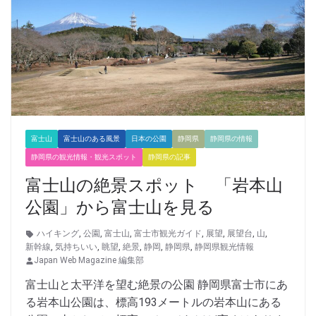
富士山
富士山のある風景
日本の公園
静岡県
静岡県の情報
静岡県の観光情報・観光スポット
静岡県の記事
富士山の絶景スポット 「岩本山
公園」から富士山を見る
ハイキング
,
公園
,
富士山
,
富士市観光ガイド
,
展望
,
展望台
,
山
,
新幹線
,
気持ちいい
,
眺望
,
絶景
,
静岡
,
静岡県
,
静岡県観光情報
Japan Web Magazine 編集部
富士山と太平洋を望む絶景の公園 静岡県富士市にあ
る岩本山公園は、標高193メートルの岩本山にある