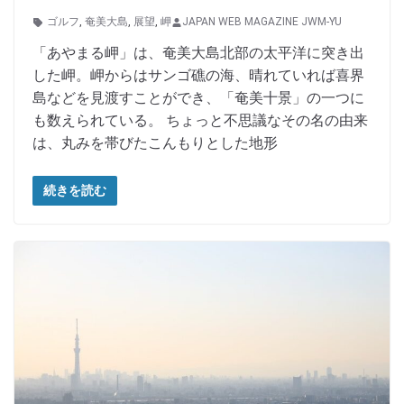
ゴルフ
,
奄美大島
,
展望
,
岬
JAPAN WEB MAGAZINE JWM-YU
「あやまる岬」は、奄美大島北部の太平洋に突き出
した岬。岬からはサンゴ礁の海、晴れていれば喜界
島などを見渡すことができ、「奄美十景」の一つに
も数えられている。 ちょっと不思議なその名の由来
は、丸みを帯びたこんもりとした地形
続きを読む