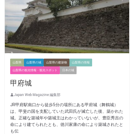
山梨県
山梨県の城
山梨県の建築物
山梨県の情報
山梨県の観光情報・観光スポット
日本の城
甲府城
Japan Web Magazine 編集部
JR甲府駅南口から徒歩5分の場所にある甲府城（舞鶴城）
は、甲斐の国を支配していた武田氏が滅亡した後、築かれた
城。正確な築城年や築城主はわかっていないが、豊臣秀吉の
命により建てられたとも、徳川家康の命により築城されたと
も伝