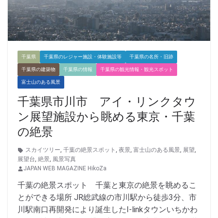
千葉県
千葉県のレジャー施設・体験施設等
千葉県の名所・旧跡
千葉県の建築物
千葉県の情報
千葉県の観光情報・観光スポット
富士山のある風景
千葉県市川市 アイ・リンクタウ
ン展望施設から眺める東京・千葉
の絶景
スカイツリー
,
千葉の絶景スポット
,
夜景
,
富士山のある風景
,
展望
,
展望台
,
絶景
,
風景写真
JAPAN WEB MAGAZINE HikoZa
千葉の絶景スポット 千葉と東京の絶景を眺めるこ
とができる場所 JR総武線の市川駅から徒歩3分、市
川駅南口再開発により誕生したI-linkタウンいちかわ