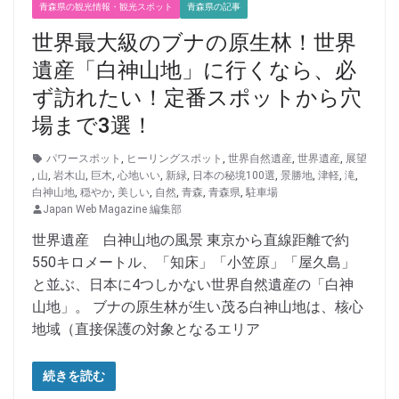
青森県の観光情報・観光スポット
青森県の記事
世界最大級のブナの原生林！世界
遺産「白神山地」に行くなら、必
ず訪れたい！定番スポットから穴
場まで3選！
パワースポット
,
ヒーリングスポット
,
世界自然遺産
,
世界遺産
,
展望
,
山
,
岩木山
,
巨木
,
心地いい
,
新緑
,
日本の秘境100選
,
景勝地
,
津軽
,
滝
,
白神山地
,
穏やか
,
美しい
,
自然
,
青森
,
青森県
,
駐車場
Japan Web Magazine 編集部
世界遺産 白神山地の風景 東京から直線距離で約
550キロメートル、「知床」「小笠原」「屋久島」
と並ぶ、日本に4つしかない世界自然遺産の「白神
山地」。 ブナの原生林が生い茂る白神山地は、核心
地域（直接保護の対象となるエリア
続きを読む