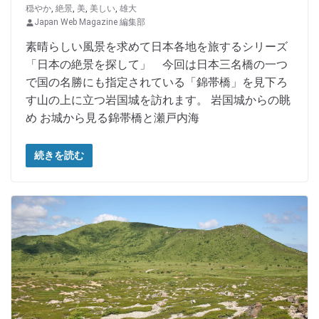
穏やか
,
絶景
,
美
,
美しい
,
雄大
Japan Web Magazine 編集部
素晴らしい風景を求めて日本各地を旅するシリーズ
「日本の絶景を探して」 今回は日本三名橋の一つ
で国の名勝にも指定されている「錦帯橋」を見下ろ
す山の上に立つ岩国城を訪れます。 岩国城からの眺
め お城から見る錦帯橋と瀬戸内海
続きを読む