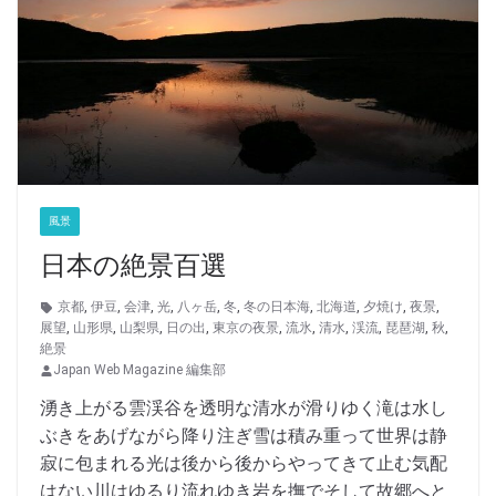
風景
日本の絶景百選
京都
,
伊豆
,
会津
,
光
,
八ヶ岳
,
冬
,
冬の日本海
,
北海道
,
夕焼け
,
夜景
,
展望
,
山形県
,
山梨県
,
日の出
,
東京の夜景
,
流氷
,
清水
,
渓流
,
琵琶湖
,
秋
,
絶景
Japan Web Magazine 編集部
湧き上がる雲渓谷を透明な清水が滑りゆく滝は水し
ぶきをあげながら降り注ぎ雪は積み重って世界は静
寂に包まれる光は後から後からやってきて止む気配
はない川はゆるり流れゆき岩を撫でそして故郷へと