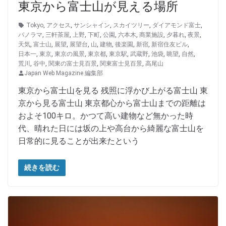
東京から富士山が見える場所
Tokyo
,
アクセス
,
サンシャイン
,
スカイツリー
,
ダイアモンド富士
,
パノラマ
,
三軒茶屋
,
上野
,
下町
,
公園
,
六本木
,
商業施設
,
夕暮れ
,
夜景
,
天気
,
富士山
,
展望
,
展望台
,
山
,
建物
,
後楽園
,
新宿
,
新宿住友ビル
,
日本一
,
東京
,
東京の風景
,
東京都
,
東京駅
,
武蔵野
,
池袋
,
眺望
,
自然
,
荒川
,
谷中
,
関東の富士見百景
,
関東富士見百景
,
高尾山
Japan Web Magazine 編集部
東京から富士山を見る 残照に浮かび上がる富士山 東
京から見る富士山 東京都心から富士山までの距離は
およそ100キロ。かつて高い建物など無かった時
代、晴れた日には坂の上や高台から綺麗な富士山を
日常的に見ることが出来たという
続きを読む