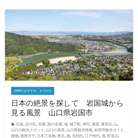
JWMのおすすめ おでかけ
日本の絶景を探して 岩国城から
見る風景 山口県岩国市
伝統
,
吉川氏
,
名勝
,
国の名勝
,
城
,
城下町
,
寿司
,
展望
,
展望台
,
山
,
山口の観光スポット
,
山口の風景
,
山口県観光情報
,
岩国市観光ガイド
,
建物
,
復興天守
,
日本三名橋
,
東京
,
橋
,
毛利氏
,
江戸時代
,
海
,
町並み
,