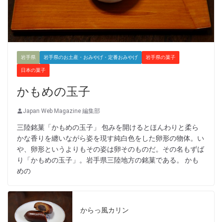
岩手県
岩手県のお土産・おみやげ・定番おみやげ
岩手県の菓子
日本の菓子
かもめの玉子
Japan Web Magazine 編集部
三陸銘菓「かもめの玉子」 包みを開けるとほんわりと柔ら
かな香りを纏いながら姿を現す純白色をした卵形の物体。い
や、卵形というよりもその姿は卵そのものだ。その名もずば
り「かもめの玉子」。岩手県三陸地方の銘菓である。 かも
めの
からっ風カリン