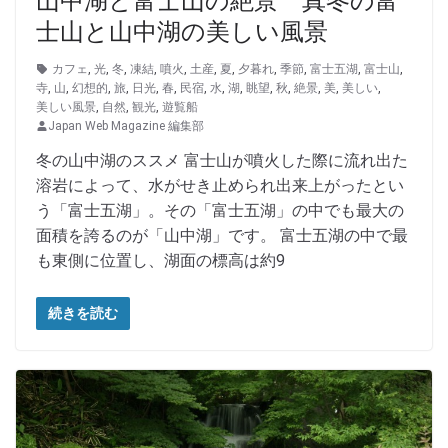
山中湖と富士山の絶景 真冬の富
士山と山中湖の美しい風景
カフェ
,
光
,
冬
,
凍結
,
噴火
,
土産
,
夏
,
夕暮れ
,
季節
,
富士五湖
,
富士山
,
寺
,
山
,
幻想的
,
旅
,
日光
,
春
,
民宿
,
水
,
湖
,
眺望
,
秋
,
絶景
,
美
,
美しい
,
美しい風景
,
自然
,
観光
,
遊覧船
Japan Web Magazine 編集部
冬の山中湖のススメ 富士山が噴火した際に流れ出た
溶岩によって、水がせき止められ出来上がったとい
う「富士五湖」。その「富士五湖」の中でも最大の
面積を誇るのが「山中湖」です。 富士五湖の中で最
も東側に位置し、湖面の標高は約9
続きを読む