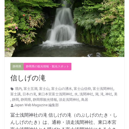
静岡県
静岡県の観光情報・観光スポット
信しげの滝
境内
,
富士五湖
,
富士山
,
富士山の湧水
,
富士山信仰
,
富士浅間神社
,
富士講
,
日本の滝
,
東口本宮富士浅間神社
,
水
,
浅間神社
,
湖
,
滝
,
神社
,
美
,
静岡
,
静岡県
,
静岡県観光情報
,
須走浅間神社
,
鳥居
Japan Web Magazine 編集部
冨士浅間神社の滝 信しげの滝（のぶしげのたき・し
んしげのたき）は、通称・須走浅間神社、東口本宮