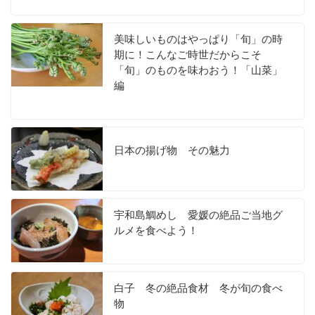
美味しいものはやっぱり「旬」の時
期に！こんなご時世だからこそ
「旬」のものを味わおう！「山菜」
編
日本の揚げ物 その魅力
宇和島鯛めし 愛媛の絶品ご当地グ
ルメを食べよう！
白子 冬の絶品食材 冬が旬の食べ
物