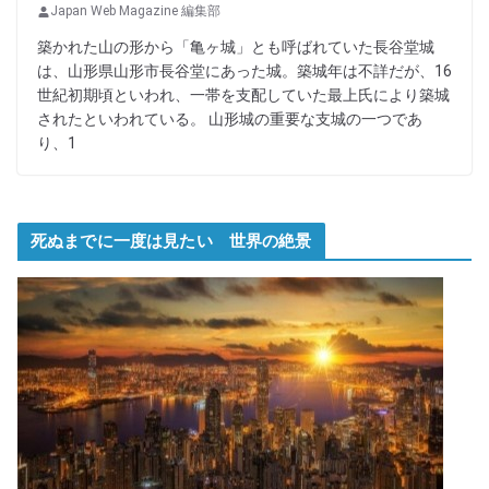
Japan Web Magazine 編集部
築かれた山の形から「亀ヶ城」とも呼ばれていた長谷堂城
は、山形県山形市長谷堂にあった城。築城年は不詳だが、16
世紀初期頃といわれ、一帯を支配していた最上氏により築城
されたといわれている。 山形城の重要な支城の一つであ
り、1
死ぬまでに一度は見たい 世界の絶景