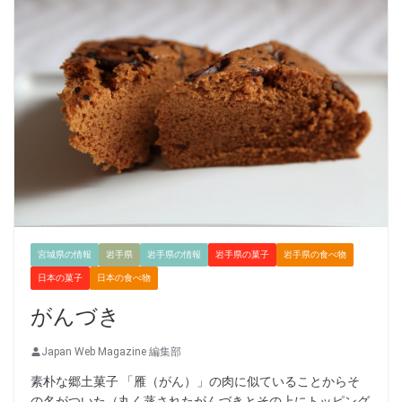
宮城県の情報
岩手県
岩手県の情報
岩手県の菓子
岩手県の食べ物
日本の菓子
日本の食べ物
がんづき
Japan Web Magazine 編集部
素朴な郷土菓子 「雁（がん）」の肉に似ていることからそ
の名がついた（丸く蒸されたがんづきとその上にトッピング