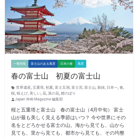
一般情報
富士山のある風景
日本の春
風景
春の富士山 初夏の富士山
世界遺産
,
五重塔
,
初夏
,
富士五湖
,
富士宮
,
富士山
,
新緑
,
日本一
,
春
,
桜
,
桜えび
,
美しい
,
花
,
菜の花
,
鯉のぼり
Japan Web Magazine 編集部
桜と五重塔と富士山 春の富士山（4月中旬） 富士
山が最も美しく見える季節はいつ？ 今や世界にその
名をとどろかせる富士の山。海から見ても、山から
見ても、里から見ても、都市から見ても、その均整