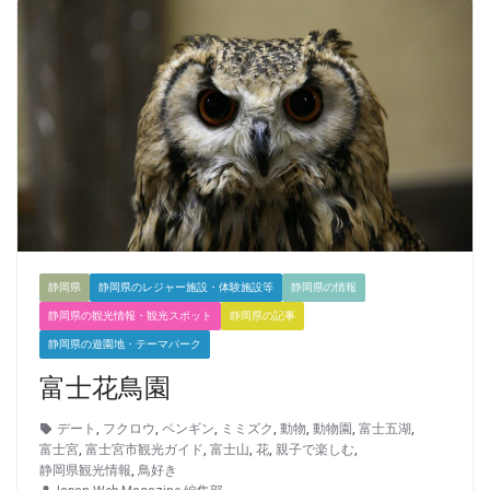
静岡県
静岡県のレジャー施設・体験施設等
静岡県の情報
静岡県の観光情報・観光スポット
静岡県の記事
静岡県の遊園地・テーマパーク
富士花鳥園
デート
,
フクロウ
,
ペンギン
,
ミミズク
,
動物
,
動物園
,
富士五湖
,
富士宮
,
富士宮市観光ガイド
,
富士山
,
花
,
親子で楽しむ
,
静岡県観光情報
,
鳥好き