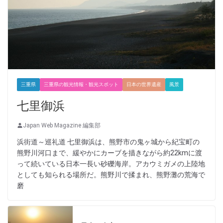
三重県
三重県の観光情報・観光スポット
日本の世界遺産
風景
七里御浜
Japan Web Magazine 編集部
浜街道～巡礼道 七里御浜は、熊野市の鬼ヶ城から紀宝町の
熊野川河口まで、緩やかにカーブを描きながら約22kmに渡
って続いている日本一長い砂礫海岸。アカウミガメの上陸地
としても知られる場所だ。熊野川で揉まれ、熊野灘の荒海で
磨