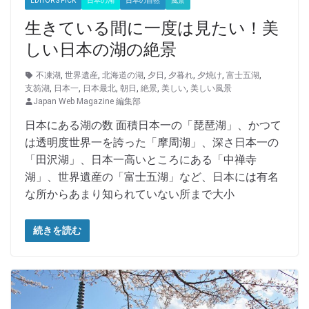
EDITOR'S PICK
日本の湖
日本の自然
風景
生きている間に一度は見たい！美
しい日本の湖の絶景
不凍湖
,
世界遺産
,
北海道の湖
,
夕日
,
夕暮れ
,
夕焼け
,
富士五湖
,
支笏湖
,
日本一
,
日本最北
,
朝日
,
絶景
,
美しい
,
美しい風景
Japan Web Magazine 編集部
日本にある湖の数 面積日本一の「琵琶湖」、かつて
は透明度世界一を誇った「摩周湖」、深さ日本一の
「田沢湖」、日本一高いところにある「中禅寺
湖」、世界遺産の「富士五湖」など、日本には有名
な所からあまり知られていない所まで大小
続きを読む