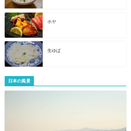
ホヤ
生ゆば
日本の風景