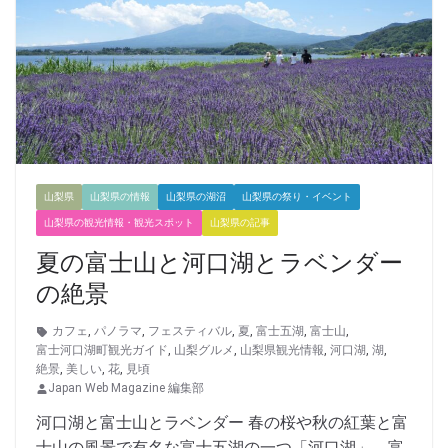
山梨県
山梨県の情報
山梨県の湖沼
山梨県の祭り・イベント
山梨県の観光情報・観光スポット
山梨県の記事
夏の富士山と河口湖とラベンダー
の絶景
カフェ
,
パノラマ
,
フェスティバル
,
夏
,
富士五湖
,
富士山
,
富士河口湖町観光ガイド
,
山梨グルメ
,
山梨県観光情報
,
河口湖
,
湖
,
絶景
,
美しい
,
花
,
見頃
Japan Web Magazine 編集部
河口湖と富士山とラベンダー 春の桜や秋の紅葉と富
士山の風景で有名な富士五湖の一つ「河口湖」。富