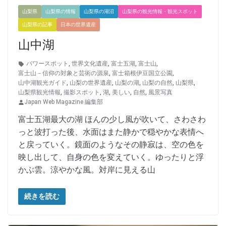
山梨県
山梨県の情報
山梨県の湖沼
山梨県の観光情報・観光スポット
山梨県の記事
日本の世界遺産
山中湖
パワースポット
,
世界文化遺産
,
富士五湖
,
富士山
,
富士山－信仰の対象と芸術の源泉
,
富士箱根伊豆国立公園
,
山中湖観光ガイド
,
山梨の世界遺産
,
山梨の湖
,
山梨の自然
,
山梨県
,
山梨県観光情報
,
撮影スポット
,
湖
,
美しい
,
自然
,
風景写真
Japan Web Magazine 編集部
富士五湖最大の湖 ほんの少し風が吹いて、さわさわ
っと波打った後、水面はまた静かで穏やかな表情へ
と戻っていく。鏡面のようなその静寂は、空の色を
映し出して、自身の色を変えていく。ゆったりと浮
かぶ雲。涼やかな風。対岸に見える山
続きを読む