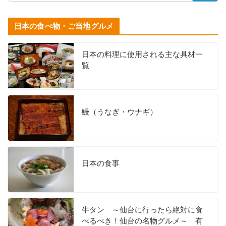
日本の食べ物・ご当地グルメ
日本の料理に使用される主な具材一
覧
鰻（うなぎ・ウナギ）
日本の食事
牛タン ～仙台に行ったら絶対に食
べるべき！仙台の名物グルメ～ 有