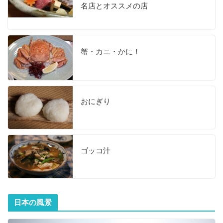
名店とオススメの店
蟹・カニ・かに！
おにぎり
ゴッコ汁
日本の風景