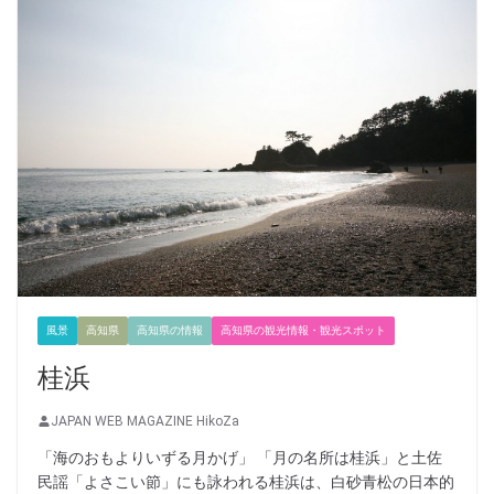
風景
高知県
高知県の情報
高知県の観光情報・観光スポット
桂浜
JAPAN WEB MAGAZINE HikoZa
「海のおもよりいずる月かげ」 「月の名所は桂浜」と土佐
民謡「よさこい節」にも詠われる桂浜は、白砂青松の日本的