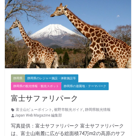
静岡県
静岡県のレジャー施設・体験施設等
静岡県の観光情報・観光スポット
静岡県の遊園地・テーマパーク
富士サファリパーク
富士山ビューポイント
,
裾野市観光ガイド
,
静岡県観光情報
Japan Web Magazine 編集部
写真提供：富士サファリパーク 富士サファリパーク
は、富士山南麓に広がる総面積74万m2の高原のサフ