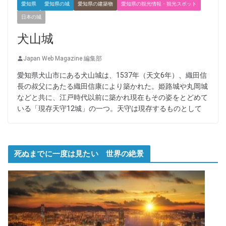
愛知県
愛知県の城
愛知県の建築物
愛知県の観光情報・観光スポット
日本の城
犬山城
Japan Web Magazine 編集部
愛知県犬山市にある犬山城は、1537年（天文6年）、織田信
長の叔父にあたる織田信康により築かれた。姫路城や丸岡城
などと共に、江戸時代以前に築かれ現在もその姿をとどめて
いる「現存天守12城」の一つ。天守は現存するものとして
死ぬまでに一度は見たい 世界の絶景