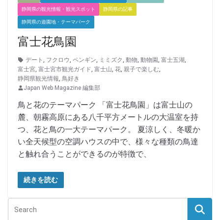
静岡県の観光情報・観光スポット
静岡県の記事
静岡県の遊園地・テーマパーク
富士花鳥園
デート
,
フクロウ
,
ペンギン
,
ミミズク
,
動物
,
動物園
,
富士五湖
,
富士宮
,
富士宮市観光ガイド
,
富士山
,
花
,
親子で楽しむ
,
静岡県観光情報
,
鳥好き
Japan Web Magazine 編集部
鳥と花のテーマパーク 「富士花鳥園」は富士山の
麓、朝霧高原にある八千平方メートルの大温室を持
つ、花と鳥の一大テーマパーク。 夏涼しく、冬暖か
い全天候型の空調ハウスの中で、様々な種類の鳥達
と触れ合うことができるのが特徴で、
続きを読む