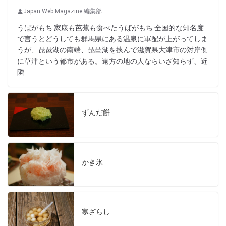
Japan Web Magazine 編集部
うばがもち 家康も芭蕉も食べたうばがもち 全国的な知名度
で言うとどうしても群馬県にある温泉に軍配が上がってしま
うが、琵琶湖の南端、琵琶湖を挟んで滋賀県大津市の対岸側
に草津という都市がある。遠方の地の人ならいざ知らず、近
隣
ずんだ餅
かき氷
寒ざらし