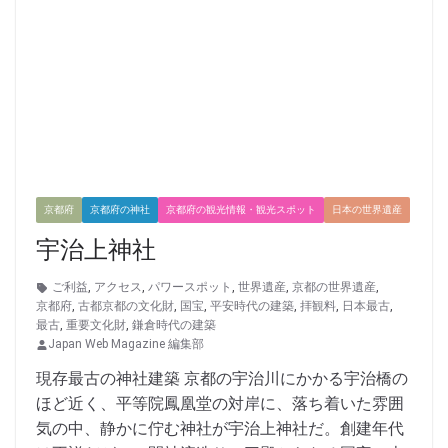
京都府
京都府の神社
京都府の観光情報・観光スポット
日本の世界遺産
宇治上神社
ご利益
,
アクセス
,
パワースポット
,
世界遺産
,
京都の世界遺産
,
京都府
,
古都京都の文化財
,
国宝
,
平安時代の建築
,
拝観料
,
日本最古
,
最古
,
重要文化財
,
鎌倉時代の建築
Japan Web Magazine 編集部
現存最古の神社建築 京都の宇治川にかかる宇治橋の
ほど近く、平等院鳳凰堂の対岸に、落ち着いた雰囲
気の中、静かに佇む神社が宇治上神社だ。創建年代