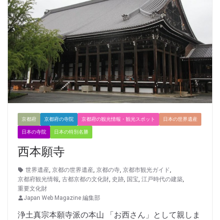
京都府
京都府の寺院
京都府の観光情報・観光スポット
日本の世界遺産
日本の寺院
日本の特別名勝
西本願寺
世界遺産
,
京都の世界遺産
,
京都の寺
,
京都市観光ガイド
,
京都府観光情報
,
古都京都の文化財
,
史跡
,
国宝
,
江戸時代の建築
,
重要文化財
Japan Web Magazine 編集部
浄土真宗本願寺派の本山 「お西さん」として親しま