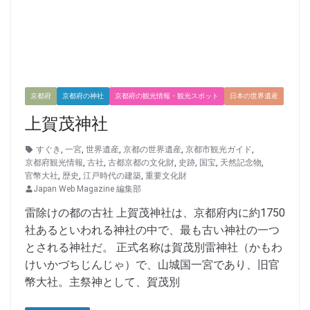
京都府
京都府の神社
京都府の観光情報・観光スポット
日本の世界遺産
上賀茂神社
すぐき
,
一宮
,
世界遺産
,
京都の世界遺産
,
京都市観光ガイド
,
京都府観光情報
,
古社
,
古都京都の文化財
,
史跡
,
国宝
,
天然記念物
,
官幣大社
,
歴史
,
江戸時代の建築
,
重要文化財
Japan Web Magazine 編集部
雷除けの都の古社 上賀茂神社は、京都府内に約1750
社あるといわれる神社の中で、最も古い神社の一つ
とされる神社だ。 正式名称は賀茂別雷神社（かもわ
けいかづちじんじゃ）で、山城国一宮であり、旧官
幣大社。主祭神として、賀茂別