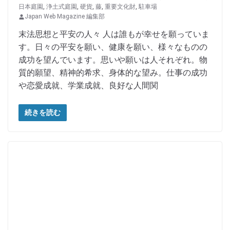
日本庭園
,
浄土式庭園
,
硬貨
,
藤
,
重要文化財
,
駐車場
Japan Web Magazine 編集部
末法思想と平安の人々 人は誰もが幸せを願っていま
す。日々の平安を願い、健康を願い、様々なものの
成功を望んでいます。思いや願いは人それぞれ。物
質的願望、精神的希求、身体的な望み。仕事の成功
や恋愛成就、学業成就、良好な人間関
続きを読む