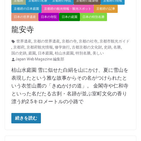
京都府
京都府の名勝
京都府の寺院
京都府の建築物
京都府の情報
京都府の日本庭園
京都府の観光情報・観光スポット
京都府の記事
日本の世界遺産
日本の寺院
日本の庭園
日本の特別名勝
龍安寺
世界遺産
,
京都の世界遺産
,
京都の寺
,
京都の社寺
,
京都市観光ガイド
,
京都府
,
京都府観光情報
,
修学旅行
,
古都京都の文化財
,
史跡
,
名勝
,
国の史跡
,
庭園
,
日本庭園
,
枯山水庭園
,
特別名勝
,
美しい
Japan Web Magazine 編集部
枯山水庭園 雪に似せた白絹を山にかけ、夏に雪山を
表現したという雅な故事からその名がつけられたと
いう衣笠山麓の「きぬかけの道」。 金閣寺や仁和寺
といった名だたる古刹・名跡が並ぶ室町文化の香り
漂う約2.5キロメートルの小路で
続きを読む