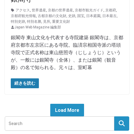
アクセス
,
世界遺産
,
京都の世界遺産
,
京都市観光ガイド
,
京都府
,
京都府観光情報
,
古都京都の文化財
,
史跡
,
国宝
,
日本庭園
,
日本最古
,
特別史跡
,
特別名勝
,
見所
,
重要文化財
Japan Web Magazine 編集部
銀閣寺 東山文化を代表する寺院建築 銀閣寺は、京都
府京都市左京区にある寺院。臨済宗相国寺派の塔頭
寺院で正式名称は東山慈照寺（じしょうじ）という
が、一般には銀閣寺（全体）、または銀閣（観音
殿）の名で知られる。元々は、室町幕
続きを読む
Load More