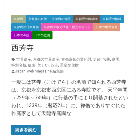
京都府
京都府の名勝
京都府の寺院
京都府の建築物
京都府の情報
京都府の日本庭園
京都府の観光情報・観光スポット
日本の世界遺産
日本の寺院
日本の庭園
西芳寺
世界遺産
,
京都の世界遺産
,
古都京都の文化財
,
史跡
,
名勝
,
庭園
,
特別名勝
,
紅葉
,
美しい
,
苔寺
,
重要文化財
Japan Web Magazine 編集部
一般には苔寺（こけでら）の名前で知られる西芳寺
は、京都府京都市西京区にある寺院です。 天平年間
（729年～749年）に行基の手により開基されたとい
われ、1339年（暦応2年）に、禅僧でありすぐれた
作庭家として天龍寺庭園な
続きを読む