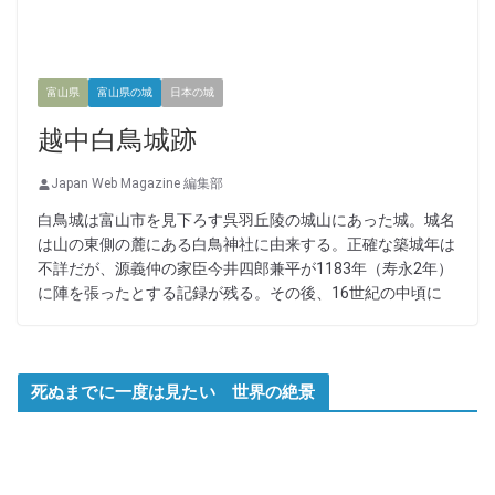
富山県
富山県の城
日本の城
越中白鳥城跡
Japan Web Magazine 編集部
白鳥城は富山市を見下ろす呉羽丘陵の城山にあった城。城名
は山の東側の麓にある白鳥神社に由来する。正確な築城年は
不詳だが、源義仲の家臣今井四郎兼平が1183年（寿永2年）
に陣を張ったとする記録が残る。その後、16世紀の中頃に
死ぬまでに一度は見たい 世界の絶景