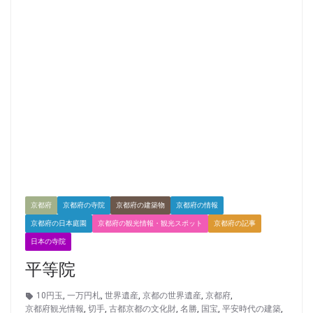
京都府
京都府の寺院
京都府の建築物
京都府の情報
京都府の日本庭園
京都府の観光情報・観光スポット
京都府の記事
日本の寺院
平等院
10円玉
,
一万円札
,
世界遺産
,
京都の世界遺産
,
京都府
,
京都府観光情報
,
切手
,
古都京都の文化財
,
名勝
,
国宝
,
平安時代の建築
,