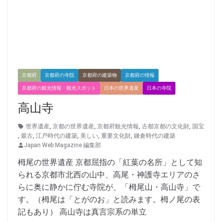
京都府
京都府の寺院
京都府の建築物
京都府の情報
京都府の観光情報・観光スポット
日本の世界遺産
日本の寺院
高山寺
世界遺産
,
京都の世界遺産
,
京都府観光情報
,
古都京都の文化財
,
国宝
,
最古
,
江戸時代の建築
,
美しい
,
重要文化財
,
鎌倉時代の建築
Japan Web Magazine 編集部
栂尾の世界遺産 京都屈指の「紅葉の名所」として知
られる京都市北西の山中、高尾・神護寺エリアのさ
らに奥に静かに佇む寺院が、「栂尾山・高山寺」で
す。（栂尾は「とがのお」と読みます。栂ノ尾の表
記もあり） 高山寺は真言宗系の単立