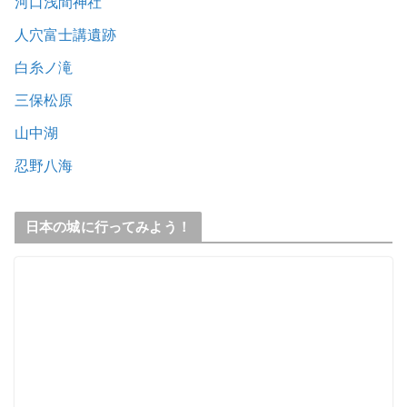
河口浅間神社
人穴富士講遺跡
白糸ノ滝
三保松原
山中湖
忍野八海
日本の城に行ってみよう！