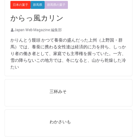
日本の菓子
群馬県
群馬県の菓子
からっ風カリン
Japan Web Magazine 編集部
かりんとう饅頭 かつて養蚕の盛んだった上州（上野国・群
馬）では、養蚕に携わる女性達は経済的に力を持ち、しっか
り者の働き者として、家庭でも主導権を握っていた。一方、
雪の降らないこの地方では、冬になると、山から乾燥した冷
たい
三杯みそ
わかさいも