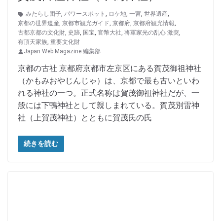
みたらし団子
,
パワースポット
,
ロケ地
,
一宮
,
世界遺産
,
京都の世界遺産
,
京都市観光ガイド
,
京都府
,
京都府観光情報
,
古都京都の文化財
,
史跡
,
国宝
,
官幣大社
,
将軍家光の乱心 激突
,
有頂天家族
,
重要文化財
Japan Web Magazine 編集部
京都の古社 京都府京都市左京区にある賀茂御祖神社
（かもみおやじんじゃ）は、京都で最も古いといわ
れる神社の一つ。正式名称は賀茂御祖神社だが、一
般には下鴨神社として親しまれている。賀茂別雷神
社（上賀茂神社）とともに賀茂氏の氏
続きを読む