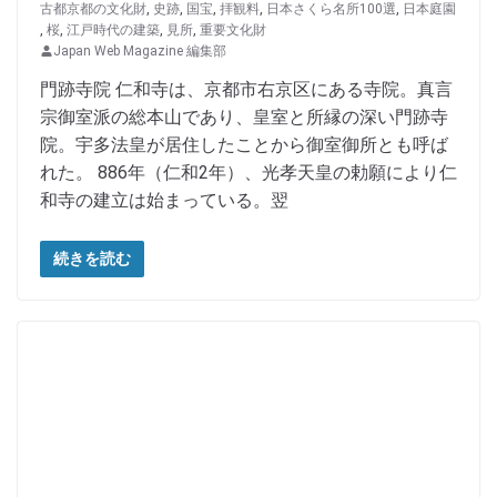
古都京都の文化財
,
史跡
,
国宝
,
拝観料
,
日本さくら名所100選
,
日本庭園
,
桜
,
江戸時代の建築
,
見所
,
重要文化財
Japan Web Magazine 編集部
門跡寺院 仁和寺は、京都市右京区にある寺院。真言
宗御室派の総本山であり、皇室と所縁の深い門跡寺
院。宇多法皇が居住したことから御室御所とも呼ば
れた。 886年（仁和2年）、光孝天皇の勅願により仁
和寺の建立は始まっている。翌
続きを読む