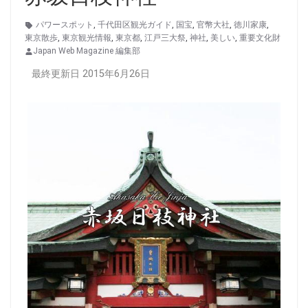
パワースポット
,
千代田区観光ガイド
,
国宝
,
官幣大社
,
徳川家康
,
東京散歩
,
東京観光情報
,
東京都
,
江戸三大祭
,
神社
,
美しい
,
重要文化財
Japan Web Magazine 編集部
最終更新日 2015年6月26日