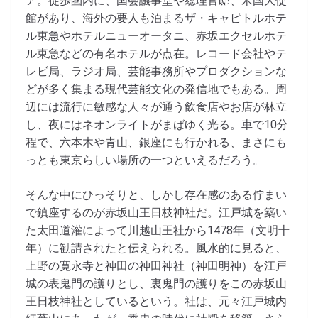
ア。徒歩圏内に、国会議事堂や総理官邸、米国大使
館があり、海外の要人も泊まるザ・キャピトルホテ
ル東急やホテルニューオータニ、赤坂エクセルホテ
ル東急などの有名ホテルが点在。レコード会社やテ
レビ局、ラジオ局、芸能事務所やプロダクションな
どが多く集まる現代芸能文化の発信地でもある。周
辺には流行に敏感な人々が通う飲食店やお店が林立
し、夜にはネオンライトがまばゆく光る。車で10分
程で、六本木や青山、銀座にも行かれる、まさにも
っとも東京らしい場所の一つといえるだろう。
そんな中にひっそりと、しかし存在感のある佇まい
で鎮座するのが赤坂山王日枝神社だ。江戸城を築い
た太田道灌によって川越山王社から1478年（文明十
年）に勧請されたと伝えられる。風水的に見ると、
上野の寛永寺と神田の神田神社（神田明神）を江戸
城の表鬼門の護りとし、裏鬼門の護りをこの赤坂山
王日枝神社としているという。社は、元々江戸城内