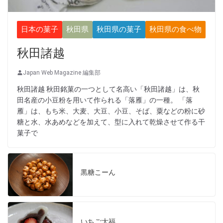
日本の菓子
秋田県
秋田県の菓子
秋田県の食べ物
秋田諸越
Japan Web Magazine 編集部
秋田諸越 秋田銘菓の一つとして名高い「秋田諸越」は、秋
田名産の小豆粉を用いて作られる「落雁」の一種。 「落
雁」は、もち米、大麦、大豆、小豆、そば、粟などの粉に砂
糖と水、水あめなどを加えて、型に入れて乾燥させて作る干
菓子で
黒糖こーん
いちご大福