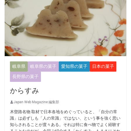
岐阜県
岐阜県の菓子
愛知県の菓子
日本の菓子
長野県の菓子
からすみ
Japan Web Magazine 編集部
木曽路名物 取材で日本各地をめぐっていると、「自分の常
識」は必ずしも「人の常識」ではない、という事を強く思い
知らされることが度々ある。それは特に食べ物でよく経験す
ることなのだが、今回ご紹介する「からすみ」もまさにそれ