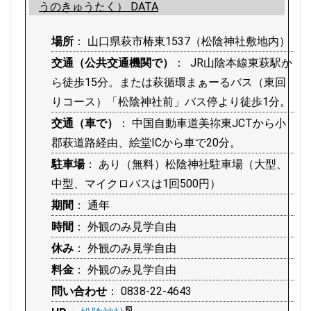
うのきゅうたく） DATA
場所
： 山口県萩市椿東1537（松陰神社敷地内）
交通（公共交通機関で）
： JR山陰本線東萩駅か
ら徒歩15分。または萩循環まぁーるバス（東回
りコース）「松陰神社前」バス停より徒歩1分。
交通（車で）
： 中国自動車道美祢東JCTから小
郡萩道路経由、絵堂ICから車で20分。
駐車場
： あり（無料）松陰神社駐車場（大型、
中型、マイクロバスは1回500円）
期間
： 通年
時間
： 外観のみ見学自由
休み
： 外観のみ見学自由
料金
： 外観のみ見学自由
問い合わせ
： 0838-22-4643