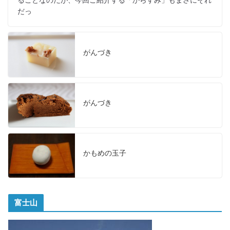
だっ
がんづき
がんづき
かもめの玉子
富士山