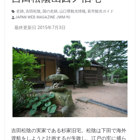
史跡
,
吉田松陰
,
国の史跡
,
山口県観光情報
,
萩市観光ガイド
JAPAN WEB MAGAZINE JWM-YU
最終更新日 2015年7月3日
吉田松陰の実家である杉家旧宅。松陰は下田で海外
渡航をしようと計画するが失敗し、江戸の牢に捕ら