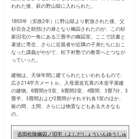
われた後、萩の野山獄に入れられた。
1855年（安政2年）に野山獄より釈放された後、父
杉百合之助預けの身となり幽囚されたのが、この杉
家旧宅の一角にある三畳半の幽囚室。ここで読書と
著述に専念、さらに近親者や近隣の子弟たちにおこ
なった講義がやがて、松下村塾での教育へとつなが
っていった。
建物は、天保年間に建てられたといわれるもので、
広さ214平方メートル、入母屋造瓦葺の木造平屋建
の建物。8畳間が3室、6畳間3室、4畳間、3畳7分、3
畳半、3畳間および2畳間がそれぞれ各1室のほか、
板の間、土間、さらには物置などもある大きなも
の。
吉田松陰幽囚ノ旧宅（よしだしょういんゆうしゅ