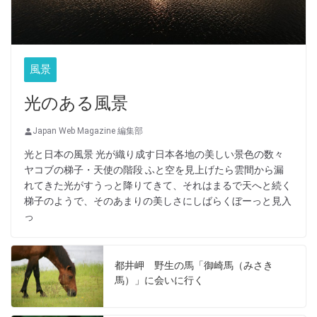
風景
光のある風景
Japan Web Magazine 編集部
光と日本の風景 光が織り成す日本各地の美しい景色の数々
ヤコブの梯子・天使の階段 ふと空を見上げたら雲間から漏
れてきた光がすうっと降りてきて、それはまるで天へと続く
梯子のようで、そのあまりの美しさにしばらくぼーっと見入
っ
都井岬 野生の馬「御崎馬（みさき
馬）」に会いに行く