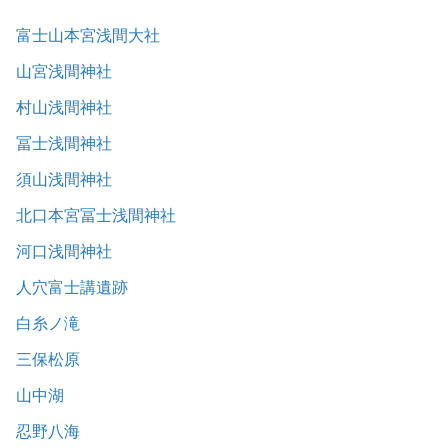
富士山本宮浅間大社
山宮浅間神社
村山浅間神社
冨士浅間神社
須山浅間神社
北口本宮冨士浅間神社
河口浅間神社
人穴富士講遺跡
白糸ノ滝
三保松原
山中湖
忍野八海