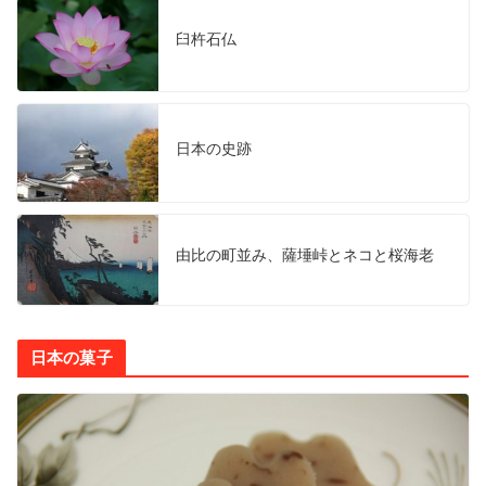
臼杵石仏
日本の史跡
由比の町並み、薩埵峠とネコと桜海老
日本の菓子