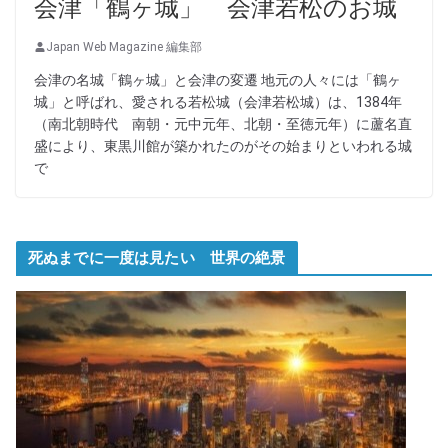
会津「鶴ヶ城」 会津若松のお城
Japan Web Magazine 編集部
会津の名城「鶴ヶ城」と会津の変遷 地元の人々には「鶴ヶ
城」と呼ばれ、愛される若松城（会津若松城）は、1384年
（南北朝時代 南朝・元中元年、北朝・至徳元年）に蘆名直
盛により、東黒川館が築かれたのがその始まりといわれる城
で
死ぬまでに一度は見たい 世界の絶景