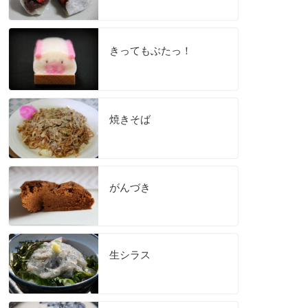
きってもぶたっ！
焼きそば
がんづき
生シラス