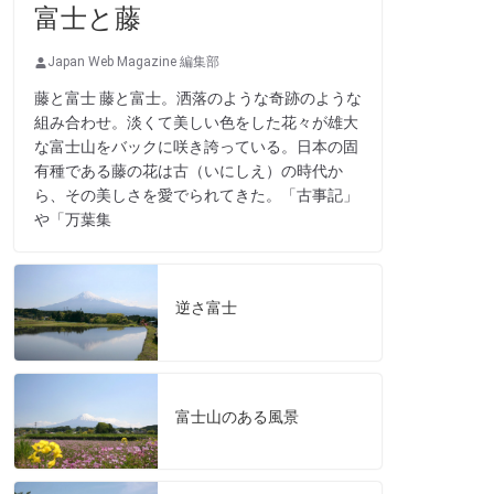
富士と藤
Japan Web Magazine 編集部
藤と富士 藤と富士。洒落のような奇跡のような
組み合わせ。淡くて美しい色をした花々が雄大
な富士山をバックに咲き誇っている。日本の固
有種である藤の花は古（いにしえ）の時代か
ら、その美しさを愛でられてきた。「古事記」
や「万葉集
逆さ富士
富士山のある風景