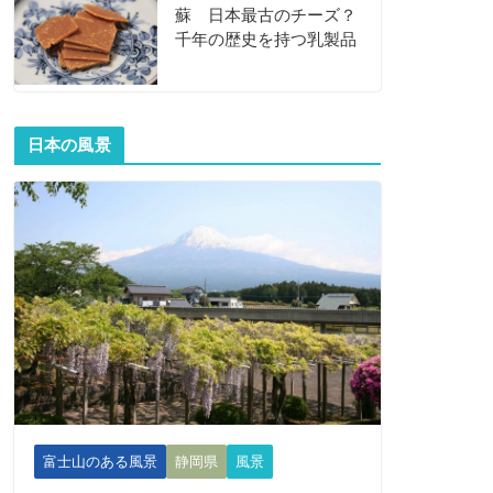
蘇 日本最古のチーズ？
千年の歴史を持つ乳製品
日本の風景
富士山のある風景
静岡県
風景