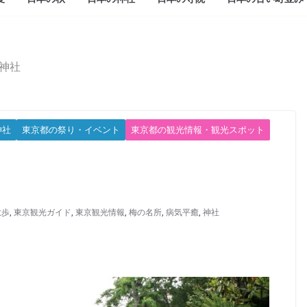
神社
神社
東京都の祭り・イベント
東京都の観光情報・観光スポット
散歩
,
東京観光ガイド
,
東京観光情報
,
梅の名所
,
病気平癒
,
神社