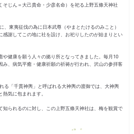
くそじん＝大己貴命・少彦名命）を祀る上野五條天神社
代に、東夷征伐の為に日本武尊（やまとたけるのみこと）
に感謝してこの地に社を設け、お祀りしたのが始まりとい
癒や健康を願う人々の拠り所となってきました。毎月10
因み、病気平癒・健康祈願の祈祷が行われ、沢山の参拝客
われる「千貫神輿」と呼ばれる大神輿の渡御では、大神輿
と熱気に包まれます。
て知られるのに対し、この上野五條天神社は、梅を観賞で