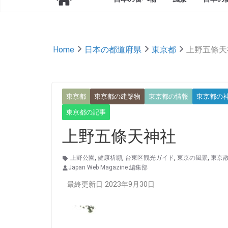
Home
日本の都道府県
東京都
上野五條天
東京都
東京都の建築物
東京都の情報
東京都の
東京都の記事
上野五條天神社
上野公園
,
健康祈願
,
台東区観光ガイド
,
東京の風景
,
東京
Japan Web Magazine 編集部
最終更新日 2023年9月30日