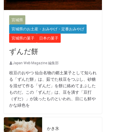
宮城県
宮城県のお土産・おみやげ・定番おみやげ
宮城県の菓子
日本の菓子
ずんだ餅
Japan Web Magazine 編集部
枝豆のおやつ 仙台名物の郷土菓子として知られ
る「ずんだ餅」は、茹でた枝豆をつぶし、砂糖
を混ぜて作る「ずんだ」を餅に絡めてまぶした
ものだ。この「ずんだ」は、豆を潰す「豆打
（ずだ）」が訛ったものといわれ、目にも鮮や
かな緑色を
かき氷