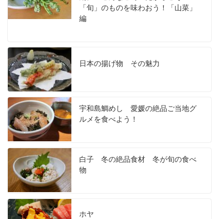
「旬」のものを味わおう！「山菜」
編
日本の揚げ物 その魅力
宇和島鯛めし 愛媛の絶品ご当地グ
ルメを食べよう！
白子 冬の絶品食材 冬が旬の食べ
物
ホヤ