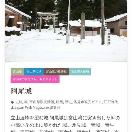
富山県
富山県の城
富山県の建築物
富山県の情報
富山県の観光情報・観光スポット
阿尾城
史跡
,
城
,
富山県観光情報
,
建築
,
歴史
,
氷見市観光ガイド
,
江戸時代
Japan Web Magazine 編集部
立山連峰を望む城 阿尾城は富山湾に突き出した岬の
小高い丘の上に築かれた城。氷見城、青城、青生