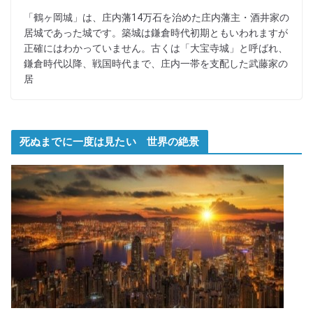
「鶴ヶ岡城」は、庄内藩14万石を治めた庄内藩主・酒井家の
居城であった城です。築城は鎌倉時代初期ともいわれますが
正確にはわかっていません。古くは「大宝寺城」と呼ばれ、
鎌倉時代以降、戦国時代まで、庄内一帯を支配した武藤家の
居
死ぬまでに一度は見たい 世界の絶景