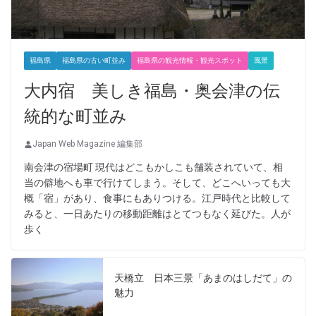
福島県
福島県の古い町並み
福島県の観光情報・観光スポット
風景
大内宿 美しき福島・奥会津の伝
統的な町並み
Japan Web Magazine 編集部
南会津の宿場町 現代はどこもかしこも舗装されていて、相
当の僻地へも車で行けてしまう。そして、どこへいっても大
概「宿」があり、食事にもありつける。江戸時代と比較して
みると、一日あたりの移動距離はとてつもなく延びた。人が
歩く
天橋立 日本三景「あまのはしだて」の
魅力