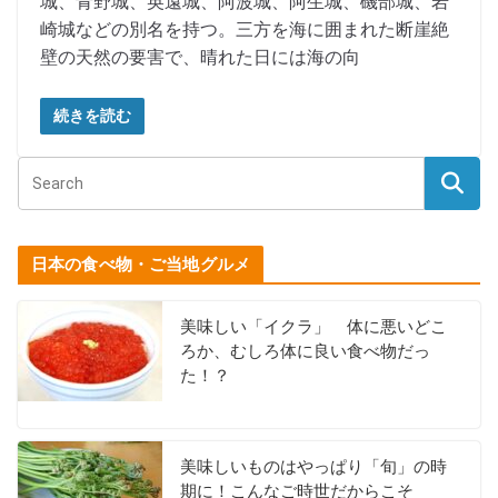
城、青野城、英遠城、阿波城、阿生城、磯部城、岩
崎城などの別名を持つ。三方を海に囲まれた断崖絶
壁の天然の要害で、晴れた日には海の向
続きを読む
日本の食べ物・ご当地グルメ
美味しい「イクラ」 体に悪いどこ
ろか、むしろ体に良い食べ物だっ
た！？
美味しいものはやっぱり「旬」の時
期に！こんなご時世だからこそ