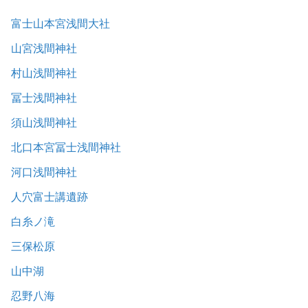
富士山本宮浅間大社
山宮浅間神社
村山浅間神社
冨士浅間神社
須山浅間神社
北口本宮冨士浅間神社
河口浅間神社
人穴富士講遺跡
白糸ノ滝
三保松原
山中湖
忍野八海