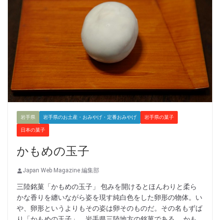
岩手県
岩手県のお土産・おみやげ・定番おみやげ
岩手県の菓子
日本の菓子
かもめの玉子
Japan Web Magazine 編集部
三陸銘菓「かもめの玉子」 包みを開けるとほんわりと柔ら
かな香りを纏いながら姿を現す純白色をした卵形の物体。い
や、卵形というよりもその姿は卵そのものだ。その名もずば
り「かもめの玉子」。岩手県三陸地方の銘菓である。 かも