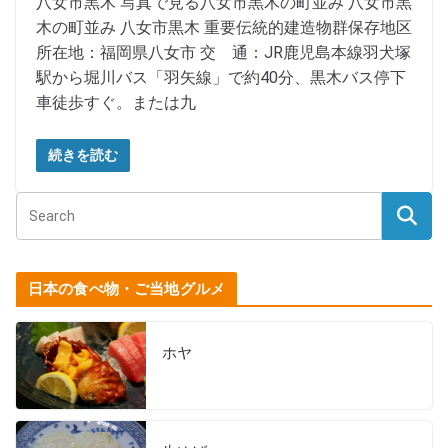
八女市黒木 写真で見る八女市黒木の町並み 八女市黒
木の町並み 八女市黒木 重要伝統的建造物群保存地区
所在地：福岡県八女市 交 通：JR鹿児島本線羽犬塚
駅から堀川バス「羽矢線」で約40分、黒木バス停下
車徒歩すぐ。または九
続きを読む
日本の食べ物・ご当地グルメ
ホヤ