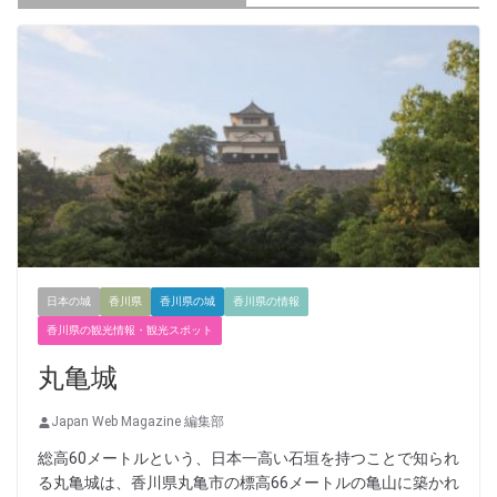
日本の城
香川県
香川県の城
香川県の情報
香川県の観光情報・観光スポット
丸亀城
Japan Web Magazine 編集部
総高60メートルという、日本一高い石垣を持つことで知られ
る丸亀城は、香川県丸亀市の標高66メートルの亀山に築かれ