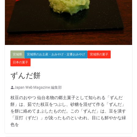
宮城県
宮城県のお土産・おみやげ・定番おみやげ
宮城県の菓子
日本の菓子
ずんだ餅
Japan Web Magazine 編集部
枝豆のおやつ 仙台名物の郷土菓子として知られる「ずんだ
餅」は、茹でた枝豆をつぶし、砂糖を混ぜて作る「ずんだ」
を餅に絡めてまぶしたものだ。この「ずんだ」は、豆を潰す
「豆打（ずだ）」が訛ったものといわれ、目にも鮮やかな緑
色を