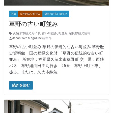
写真
日本の古い町並み
福岡県の古い町並み
草野の古い町並み
久留米市観光ガイド
,
古い町並み
,
町並み
,
福岡県観光情報
Japan Web Magazine 編集部
草野の古い町並み 草野の伝統的な古い町並み 草野歴
史資料館 国の登録文化財 「草野の伝統的な古い町
並み」 所在地：福岡県久留米市草野町 交 通：西鉄
バス 草野経由田主丸行き 25番 草野上町下車、
徒歩。または、久大本線筑
続きを読む