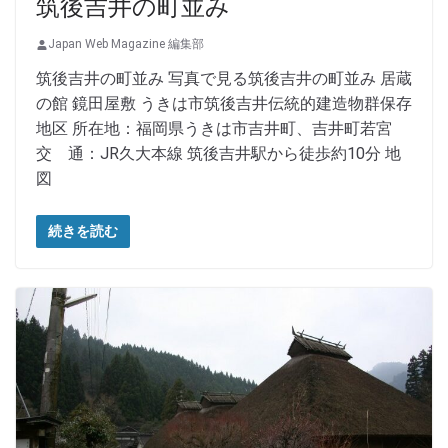
筑後吉井の町並み
Japan Web Magazine 編集部
筑後吉井の町並み 写真で見る筑後吉井の町並み 居蔵
の館 鏡田屋敷 うきは市筑後吉井伝統的建造物群保存
地区 所在地：福岡県うきは市吉井町、吉井町若宮
交 通：JR久大本線 筑後吉井駅から徒歩約10分 地
図
続きを読む