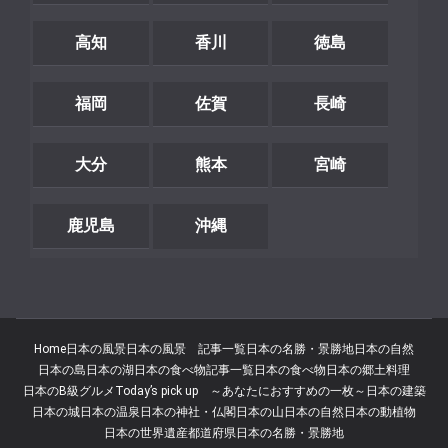
高知
香川
徳島
福岡
佐賀
長崎
大分
熊本
宮崎
鹿児島
沖縄
Home
日本の風景
日本の風景 記事一覧
日本の名勝・景勝地
日本の自然
日本の島
日本の湖
日本の食べ物記事一覧
日本の食べ物
日本の郷土料理
日本のB級グルメ
Today’s pick up ～あなたにおすすめの一枚～
日本の建築
日本の城
日本の温泉
日本の神社・仏閣
日本の山
日本の自然
日本の動植物
日本の世界遺産
都道府県
日本の名勝・景勝地