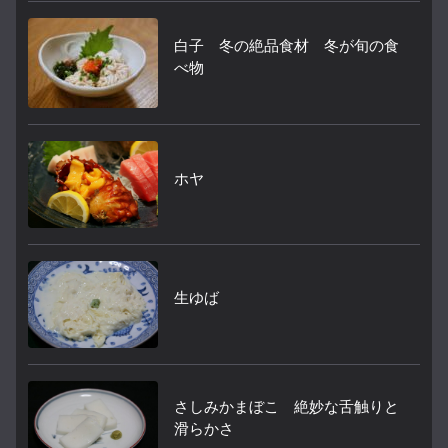
白子 冬の絶品食材 冬が旬の食
べ物
ホヤ
生ゆば
さしみかまぼこ 絶妙な舌触りと
滑らかさ