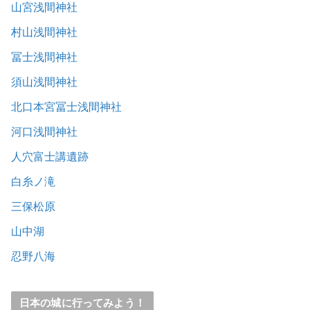
山宮浅間神社
村山浅間神社
冨士浅間神社
須山浅間神社
北口本宮冨士浅間神社
河口浅間神社
人穴富士講遺跡
白糸ノ滝
三保松原
山中湖
忍野八海
日本の城に行ってみよう！