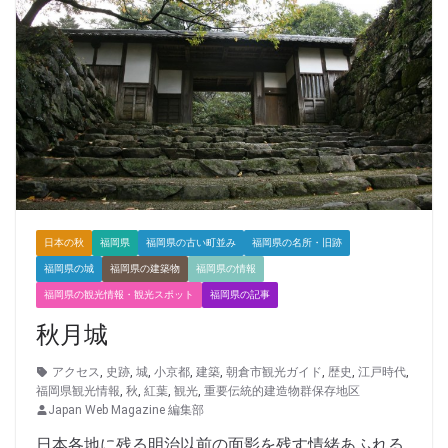
日本の秋
福岡県
福岡県の古い町並み
福岡県の名所・旧跡
福岡県の城
福岡県の建築物
福岡県の情報
福岡県の観光情報・観光スポット
福岡県の記事
秋月城
アクセス
,
史跡
,
城
,
小京都
,
建築
,
朝倉市観光ガイド
,
歴史
,
江戸時代
,
福岡県観光情報
,
秋
,
紅葉
,
観光
,
重要伝統的建造物群保存地区
Japan Web Magazine 編集部
日本各地に残る明治以前の面影を残す情緒あふれる