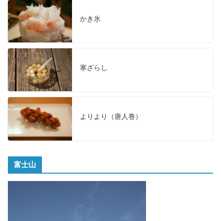
かき氷
寒ざらし
よりより（唐人巻）
富士山