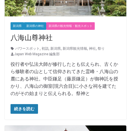
新潟県
新潟県の神社
新潟県の観光情報・観光スポット
八海山尊神社
パワースポット
,
初詣
,
新潟県
,
新潟県観光情報
,
神社
,
祭り
Japan Web Magazine 編集部
役行者や弘法大師が修行したとも伝えられ、古くか
ら修験者の山として信仰されてきた霊峰・八海山の
麓にある神社。中臣鎌足（藤原鎌足）が御神託を授
かり、八海山の御室(現六合目)に小さな祠を建てた
のがその始まりと伝えられる。祭神と
続きを読む