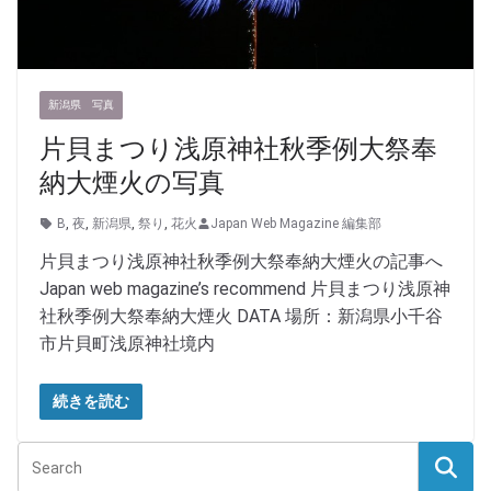
新潟県 写真
片貝まつり浅原神社秋季例大祭奉
納大煙火の写真
B
,
夜
,
新潟県
,
祭り
,
花火
Japan Web Magazine 編集部
片貝まつり浅原神社秋季例大祭奉納大煙火の記事へ
Japan web magazine’s recommend 片貝まつり浅原神
社秋季例大祭奉納大煙火 DATA 場所：新潟県小千谷
市片貝町浅原神社境内
続きを読む