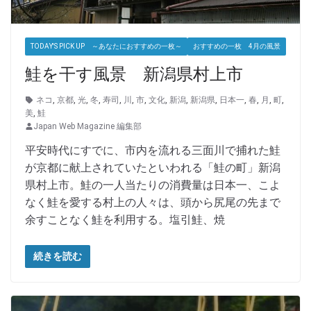
TODAY'S PICK UP ～あなたにおすすめの一枚～
おすすめの一枚 4月の風景
鮭を干す風景 新潟県村上市
ネコ
,
京都
,
光
,
冬
,
寿司
,
川
,
市
,
文化
,
新潟
,
新潟県
,
日本一
,
春
,
月
,
町
,
美
,
鮭
Japan Web Magazine 編集部
平安時代にすでに、市内を流れる三面川で捕れた鮭
が京都に献上されていたといわれる「鮭の町」新潟
県村上市。鮭の一人当たりの消費量は日本一、こよ
なく鮭を愛する村上の人々は、頭から尻尾の先まで
余すことなく鮭を利用する。塩引鮭、焼
続きを読む