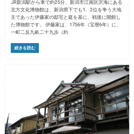
JR新潟駅から車で約25分、新潟市江南区沢海にある
北方文化博物館は、新潟県下でも1、2位を争う大地
主であった伊藤家の邸宅と庭を基に、戦後に開館し
た博物館です。 伊藤家は、1756年（宝暦6年）に、
一町二反九畝二十九歩（約
続きを読む