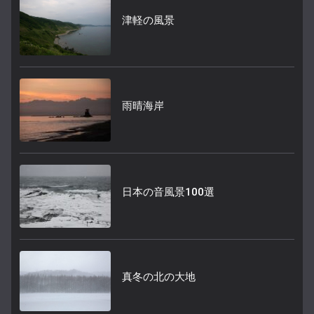
津軽の風景
雨晴海岸
日本の音風景100選
真冬の北の大地