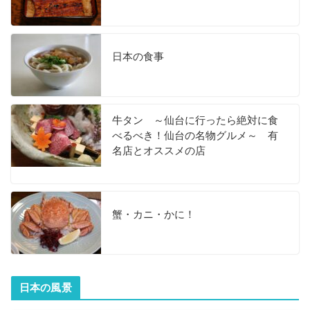
日本の食事
牛タン ～仙台に行ったら絶対に食
べるべき！仙台の名物グルメ～ 有
名店とオススメの店
蟹・カニ・かに！
日本の風景