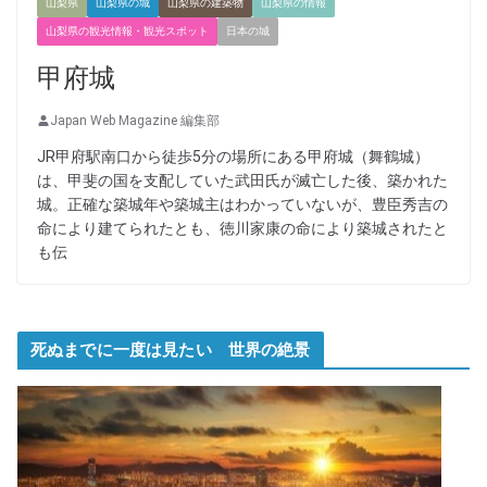
山梨県
山梨県の城
山梨県の建築物
山梨県の情報
山梨県の観光情報・観光スポット
日本の城
甲府城
Japan Web Magazine 編集部
JR甲府駅南口から徒歩5分の場所にある甲府城（舞鶴城）
は、甲斐の国を支配していた武田氏が滅亡した後、築かれた
城。正確な築城年や築城主はわかっていないが、豊臣秀吉の
命により建てられたとも、徳川家康の命により築城されたと
も伝
死ぬまでに一度は見たい 世界の絶景