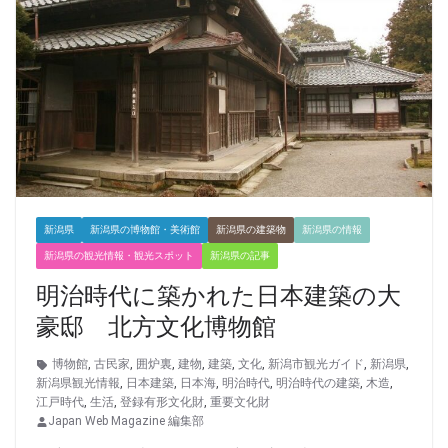
新潟県
新潟県の博物館・美術館
新潟県の建築物
新潟県の情報
新潟県の観光情報・観光スポット
新潟県の記事
明治時代に築かれた日本建築の大
豪邸 北方文化博物館
博物館
,
古民家
,
囲炉裏
,
建物
,
建築
,
文化
,
新潟市観光ガイド
,
新潟県
,
新潟県観光情報
,
日本建築
,
日本海
,
明治時代
,
明治時代の建築
,
木造
,
江戸時代
,
生活
,
登録有形文化財
,
重要文化財
Japan Web Magazine 編集部