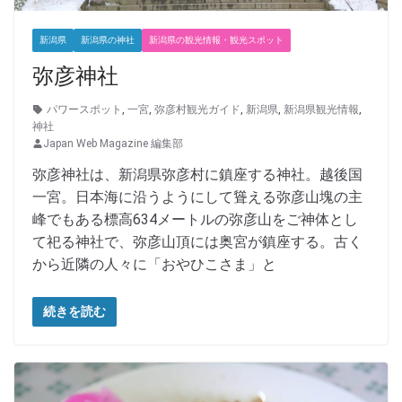
新潟県
新潟県の神社
新潟県の観光情報・観光スポット
弥彦神社
パワースポット
,
一宮
,
弥彦村観光ガイド
,
新潟県
,
新潟県観光情報
,
神社
Japan Web Magazine 編集部
弥彦神社は、新潟県弥彦村に鎮座する神社。越後国
一宮。日本海に沿うようにして聳える弥彦山塊の主
峰でもある標高634メートルの弥彦山をご神体とし
て祀る神社で、弥彦山頂には奥宮が鎮座する。古く
から近隣の人々に「おやひこさま」と
続きを読む