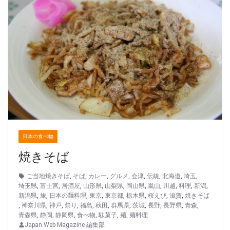
日本の食べ物
焼きそば
ご当地焼きそば
,
そば
,
カレー
,
グルメ
,
会津
,
伝統
,
北海道
,
埼玉
,
埼玉県
,
富士宮
,
居酒屋
,
山形県
,
山梨県
,
岡山県
,
嵐山
,
川越
,
料理
,
新潟
,
新潟県
,
旅
,
日本の麺料理
,
東京
,
東京都
,
栃木県
,
桜えび
,
滋賀
,
焼きそば
,
神奈川県
,
神戸
,
祭り
,
福島
,
秋田
,
群馬県
,
茨城
,
長野
,
長野県
,
青森
,
青森県
,
静岡
,
静岡県
,
食べ物
,
駄菓子
,
麺
,
麺料理
Japan Web Magazine 編集部