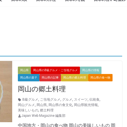
岡山県
岡山県のB級グルメ・ご当地グルメ
岡山県の情報
岡山県の菓子
岡山県の記事
岡山県の郷土料理
岡山県の食べ物
岡山の郷土料理
B級グルメ
,
ご当地グルメ
,
グルメ
,
スイーツ
,
伝統食
,
岡山グルメ
,
岡山県
,
岡山県の食文化
,
岡山県観光情報
,
美味しいもの
,
郷土料理
Japan Web Magazine 編集部
中国地方・岡山の食べ物 岡山の美味しいもの 岡