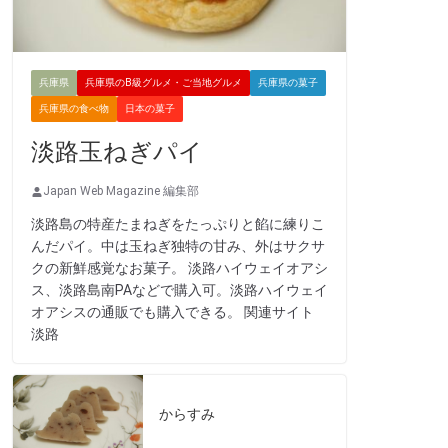
兵庫県
兵庫県のB級グルメ・ご当地グルメ
兵庫県の菓子
兵庫県の食べ物
日本の菓子
淡路玉ねぎパイ
Japan Web Magazine 編集部
淡路島の特産たまねぎをたっぷりと餡に練りこ
んだパイ。中は玉ねぎ独特の甘み、外はサクサ
クの新鮮感覚なお菓子。 淡路ハイウェイオアシ
ス、淡路島南PAなどで購入可。淡路ハイウェイ
オアシスの通販でも購入できる。 関連サイト
淡路
からすみ