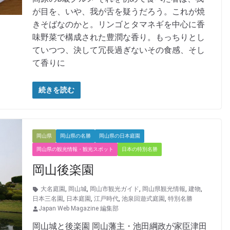
が目を、いや、我が舌を疑うだろう。これが焼
きそばなのかと。リンゴとタマネギを中心に香
味野菜で構成された豊潤な香り。もっちりとし
ていつつ、決して冗長過ぎないその食感、そし
て香りに
続きを読む
岡山県
岡山県の名勝
岡山県の日本庭園
岡山県の観光情報・観光スポット
日本の特別名勝
岡山後楽園
大名庭園
,
岡山城
,
岡山市観光ガイド
,
岡山県観光情報
,
建物
,
日本三名園
,
日本庭園
,
江戸時代
,
池泉回遊式庭園
,
特別名勝
Japan Web Magazine 編集部
岡山城と後楽園 岡山藩主・池田綱政が家臣津田