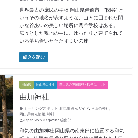
世界最古の庶民の学校 岡山県備前市。"閑谷" と
いうその地名が表すような、山々に囲まれた閑
かな谷あいの美しい場所に閑谷学校はある。
広々とした敷地の中に、ゆったりと建てられて
いる落ち着いたたたずまいの建
続きを読む
岡山県
岡山県の神社
岡山県の観光情報・観光スポット
由加神社
ヒーリングスポット
,
和気町観光ガイド
,
岡山の神社
,
岡山県観光情報
,
神社
Japan Web Magazine 編集部
和気の由加神社 岡山県の南東部に位置する和気