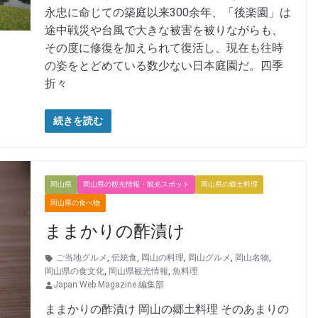
永忠に命じての築庭以来300余年、「後楽園」は
途中戦災や台風で大きな被害を被りながらも、
その度に修復を加えられて復活し、現在も往時
の姿をとどめている数少ない日本庭園だ。四季
折々
続きを読む
岡山県
岡山県の観光情報・観光スポット
岡山県の郷土料理
岡山県の食べ物
ままかりの酢漬け
ご当地グルメ
,
伝統食
,
岡山の料理
,
岡山グルメ
,
岡山名物
,
岡山県の食文化
,
岡山県観光情報
,
魚料理
Japan Web Magazine 編集部
ままかりの酢漬け 岡山の郷土料理 そのあまりの