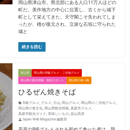
岡山県津山市。県北部にある人口11万人ほどの
町だ。美作地方の中心に位置し、古くから城下
町として栄えてきた。天守閣こそ失われてしま
ったが、櫓が復元され、立派な石垣に守られた
城と
続きを読む
岡山県
岡山県のB級グルメ・ご当地グルメ
岡山県の観光情報・観光スポット
岡山県の食べ物
ひるぜん焼きそば
B級グルメ
,
グルメ
,
大山
,
岡山グルメ
,
岡山県のご当地グルメ
,
岡山県の食文化
,
岡山県観光情報
,
真庭市グルメ
,
真庭市観光ガイド
,
美味しいもの
,
蒜山高原
Japan Web Magazine 編集部
高原のB級グルメ それを初めて食べた者は、我