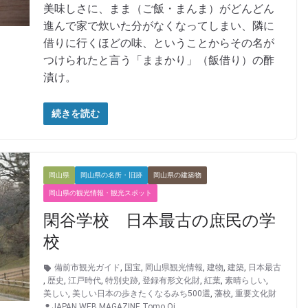
美味しさに、まま（ご飯・まんま）がどんどん
進んで家で炊いた分がなくなってしまい、隣に
借りに行くほどの味、ということからその名が
つけられたと言う「ままかり」（飯借り）の酢
漬け。
続きを読む
岡山県
岡山県の名所・旧跡
岡山県の建築物
岡山県の観光情報・観光スポット
閑谷学校 日本最古の庶民の学
校
備前市観光ガイド
,
国宝
,
岡山県観光情報
,
建物
,
建築
,
日本最古
,
歴史
,
江戸時代
,
特別史跡
,
登録有形文化財
,
紅葉
,
素晴らしい
,
美しい
,
美しい日本の歩きたくなるみち500選
,
藩校
,
重要文化財
JAPAN WEB MAGAZINE Tomo Oi