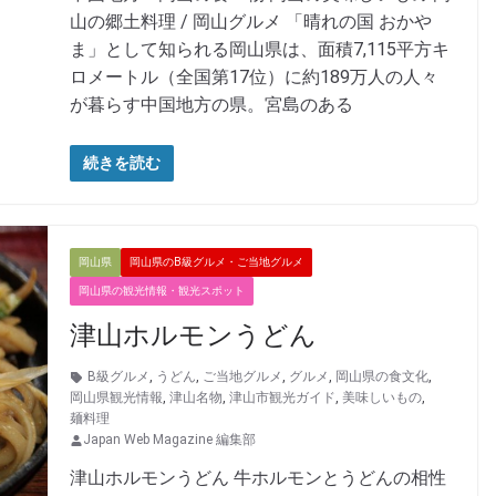
山の郷土料理 / 岡山グルメ 「晴れの国 おかや
ま」として知られる岡山県は、面積7,115平方キ
ロメートル（全国第17位）に約189万人の人々
が暮らす中国地方の県。宮島のある
続きを読む
岡山県
岡山県のB級グルメ・ご当地グルメ
岡山県の観光情報・観光スポット
津山ホルモンうどん
B級グルメ
,
うどん
,
ご当地グルメ
,
グルメ
,
岡山県の食文化
,
岡山県観光情報
,
津山名物
,
津山市観光ガイド
,
美味しいもの
,
麺料理
Japan Web Magazine 編集部
津山ホルモンうどん 牛ホルモンとうどんの相性