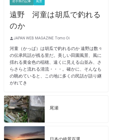
岩手県の記事
風景
遠野 河童は胡瓜で釣れる
のか
JAPAN WEB MAGAZINE Tomo Oi
河童（かっぱ）は胡瓜で釣れるのか 遠野は数々
の伝承民話が残る里だ。美しい田園風景、風に
揺れる黄金色の稲穂、遠くに見える山並み、さ
らさらと流れる清流・・・。確かに、そんなも
の眺めていると、この地に多くの民話が語り継
がれてき
尾瀬
日本の絶景百選