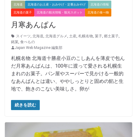
北海道
北海道のお土産・おみやげ・定番おみやげ
北海道の情報
北海道の菓子
北海道の観光情報・観光スポット
北海道の食べ物
月寒あんぱん
スイーツ
,
北海道
,
北海道グルメ
,
土産
,
札幌名物
,
菓子
,
郷土菓子
,
銘菓
,
食べもの
Japan Web Magazine 編集部
札幌名物 北海道十勝産小豆のこしあんを薄皮で包ん
だ月寒あんぱんは、100年に渡って愛される札幌生
まれのお菓子。パン屋やスーパーで見かける一般的
なあんぱんとは違い、ややしっとりと固めの餡と生
地で、飽きのこない美味しさ。卵が
続きを読む