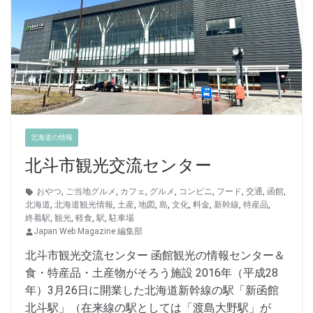
北海道の情報
北斗市観光交流センター
おやつ
,
ご当地グルメ
,
カフェ
,
グルメ
,
コンビニ
,
フード
,
交通
,
函館
,
北海道
,
北海道観光情報
,
土産
,
地図
,
島
,
文化
,
料金
,
新幹線
,
特産品
,
終着駅
,
観光
,
軽食
,
駅
,
駐車場
Japan Web Magazine 編集部
北斗市観光交流センター 函館観光の情報センター＆
食・特産品・土産物がそろう施設 2016年（平成28
年）3月26日に開業した北海道新幹線の駅「新函館
北斗駅」（在来線の駅としては「渡島大野駅」が