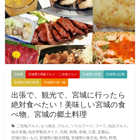
宮城県
宮城県のB級グルメ・ご当地グルメ
宮城県の情報
宮城県の記事
宮城県の郷土料理
宮城県の食べ物
出張で、観光で、宮城に行ったら
絶対食べたい！美味しい宮城の食
べ物、宮城の郷土料理
ご当地グルメ
,
もつ焼き
,
グルメ
,
ソウルフード
,
フード
,
仙台グルメ
,
仙台名物
,
仙台市観光ガイド
,
伝統
,
刺身
,
名物
,
土産
,
定義山
,
宮城の旨いもの
,
宮城県の観光情報
,
宮城県の食文化
,
寿司
,
料理
,