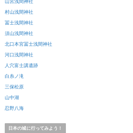
山宮浅間神社
村山浅間神社
冨士浅間神社
須山浅間神社
北口本宮冨士浅間神社
河口浅間神社
人穴富士講遺跡
白糸ノ滝
三保松原
山中湖
忍野八海
日本の城に行ってみよう！