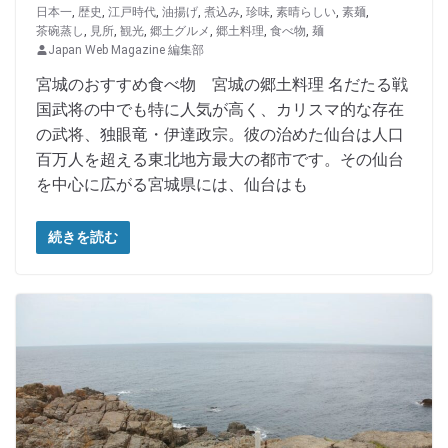
日本一
,
歴史
,
江戸時代
,
油揚げ
,
煮込み
,
珍味
,
素晴らしい
,
素麺
,
茶碗蒸し
,
見所
,
観光
,
郷土グルメ
,
郷土料理
,
食べ物
,
麺
Japan Web Magazine 編集部
宮城のおすすめ食べ物 宮城の郷土料理 名だたる戦
国武将の中でも特に人気が高く、カリスマ的な存在
の武将、独眼竜・伊達政宗。彼の治めた仙台は人口
百万人を超える東北地方最大の都市です。その仙台
を中心に広がる宮城県には、仙台はも
続きを読む