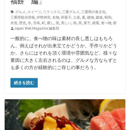
福餅 編」
グルメ
,
スイーツ
,
リラックス
,
三重グルメ
,
三重県の食文化
,
三重県観光情報
,
伊勢神宮
,
名物
,
和菓子
,
土産
,
夏
,
建物
,
建築
,
昭和
,
木造
,
歴史
,
氷
,
甘味
,
町
,
癒し
,
美
,
美しい
,
肉
,
茶
,
菓子
,
銘菓
,
食べ物
,
餅
Japan Web Magazine 編集部
一般的に、食べ物の味は素材の良し悪しはもちろ
ん、例えばそれが出来立てかどうか、手作りかどう
か、さらにはそれを頂く環境や雰囲気など、様々な
要因に大きく左右されるのは、グルメな方ならずと
も多くの方が経験的にご存じの事だろう。
続きを読む