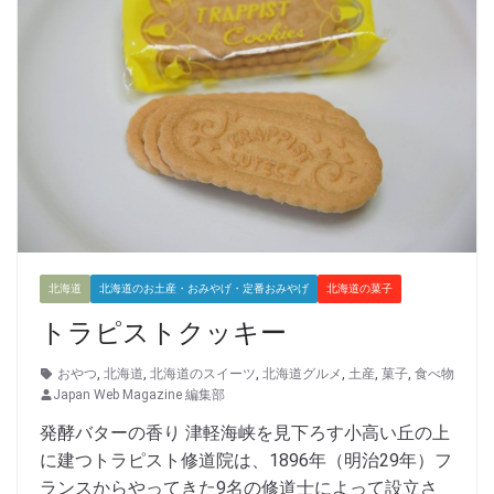
北海道
北海道のお土産・おみやげ・定番おみやげ
北海道の菓子
トラピストクッキー
おやつ
,
北海道
,
北海道のスイーツ
,
北海道グルメ
,
土産
,
菓子
,
食べ物
Japan Web Magazine 編集部
発酵バターの香り 津軽海峡を見下ろす小高い丘の上
に建つトラピスト修道院は、1896年（明治29年）フ
ランスからやってきた9名の修道士によって設立さ