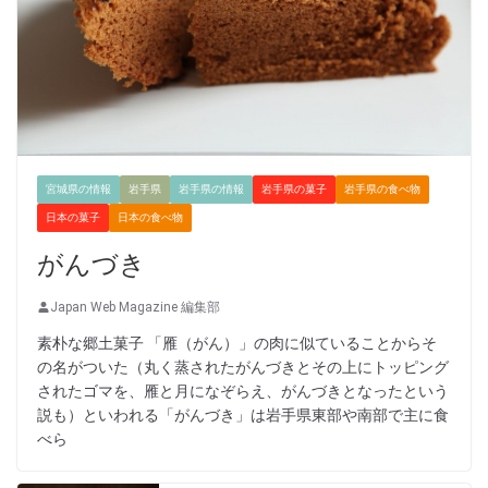
宮城県の情報
岩手県
岩手県の情報
岩手県の菓子
岩手県の食べ物
日本の菓子
日本の食べ物
がんづき
Japan Web Magazine 編集部
素朴な郷土菓子 「雁（がん）」の肉に似ていることからそ
の名がついた（丸く蒸されたがんづきとその上にトッピング
されたゴマを、雁と月になぞらえ、がんづきとなったという
説も）といわれる「がんづき」は岩手県東部や南部で主に食
べら