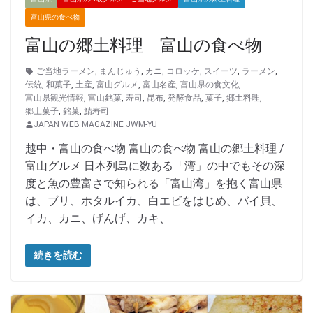
富山県の食べ物
富山の郷土料理 富山の食べ物
ご当地ラーメン
,
まんじゅう
,
カニ
,
コロッケ
,
スイーツ
,
ラーメン
,
伝統
,
和菓子
,
土産
,
富山グルメ
,
富山名産
,
富山県の食文化
,
富山県観光情報
,
富山銘菓
,
寿司
,
昆布
,
発酵食品
,
菓子
,
郷土料理
,
郷土菓子
,
銘菓
,
鯖寿司
JAPAN WEB MAGAZINE JWM-YU
越中・富山の食べ物 富山の食べ物 富山の郷土料理 /
富山グルメ 日本列島に数ある「湾」の中でもその深
度と魚の豊富さで知られる「富山湾」を抱く富山県
は、ブリ、ホタルイカ、白エビをはじめ、バイ貝、
イカ、カニ、げんげ、カキ、
続きを読む