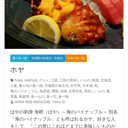
夏の食べ物
宮城県の特産品・名産品
日本の食べ物
ホヤ
hoya
,
seafood
,
グルメ
,
三陸
,
三陸の美味しいもの
,
刺身
,
北海道
,
土産
,
夏が旬の食べ物
,
宮城県の食文化
,
岩手県
,
日本酒
,
旬
,
海のパイナップル
,
海産物
,
燻製
,
珍味
,
石巻特産
,
美味しいもの
,
肴
,
青森
,
青森県
,
食べもの
,
食べ方
,
食べ物
JAPAN WEB MAGAZINE Tomo Oi
ほやの刺身 海鞘（ほや）～海のパイナップル～ 別名
「海のパイナップル」とも呼ばれるホヤ。好きな人
をして、「この世にこれほどまでに美味しいものが