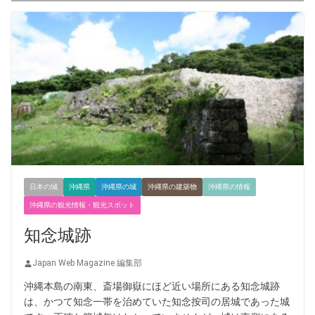
日本の城
沖縄県
沖縄県の城
沖縄県の建築物
沖縄県の情報
沖縄県の観光情報・観光スポット
知念城跡
Japan Web Magazine 編集部
沖縄本島の南東、斎場御嶽にほど近い場所にある知念城跡
は、かつて知念一帯を治めていた知念按司の居城であった城