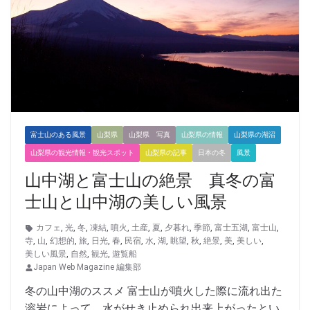
富士山のある風景
山梨県
山梨県 写真
山梨県の情報
山梨県の湖沼
山梨県の観光情報・観光スポット
山梨県の記事
日本の冬
風景
山中湖と富士山の絶景 真冬の富
士山と山中湖の美しい風景
カフェ
,
光
,
冬
,
凍結
,
噴火
,
土産
,
夏
,
夕暮れ
,
季節
,
富士五湖
,
富士山
,
寺
,
山
,
幻想的
,
旅
,
日光
,
春
,
民宿
,
水
,
湖
,
眺望
,
秋
,
絶景
,
美
,
美しい
,
美しい風景
,
自然
,
観光
,
遊覧船
Japan Web Magazine 編集部
冬の山中湖のススメ 富士山が噴火した際に流れ出た
溶岩によって、水がせき止められ出来上がったとい