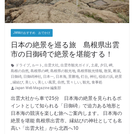
JWMのおすすめ おでかけ
日本の絶景を巡る旅 島根県出雲
市の日御碕で絶景を堪能する！
ドライブ
,
ルート
,
出雲大社
,
出雲市観光ガイド
,
土産
,
夕日
,
岬
,
島根の自然
,
島根県の岬
,
島根県の観光地
,
島根県観光情報
,
散策
,
断崖
,
日御碕
,
日御碕神社
,
日本一
,
日本海
,
景勝地
,
灯台
,
神社
,
稲佐の浜
,
絶景
,
縁結び
,
美しい
,
美しい風景
,
自然
,
荒々しい
,
観光
,
食事処
Japan Web Magazine 編集部
出雲大社から車で25分 日本海の絶景を見られるポ
イントとして知られる「日御碕」で迫力ある地形と
日本海の競演を楽しむ旅へご案内します。 日本海の
絶景を堪能 島根県出雲市。縁結びの神社としても名
高い「出雲大社」から北西へ10