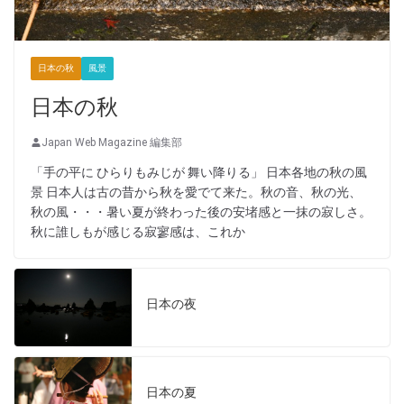
日本の秋
風景
日本の秋
Japan Web Magazine 編集部
「手の平に ひらりもみじが 舞い降りる」 日本各地の秋の風
景 日本人は古の昔から秋を愛でて来た。秋の音、秋の光、
秋の風・・・暑い夏が終わった後の安堵感と一抹の寂しさ。
秋に誰しもが感じる寂寥感は、これか
日本の夜
日本の夏