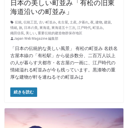
日本の美しい町並み「有松の旧東
海道沿いの町並み」
伝統
,
伝統工芸
,
古い町並み
,
名古屋
,
土産
,
夕暮れ
,
夜
,
建物
,
建築
,
情緒
,
旅
,
日本の美
,
東海道
,
東海道五十三次
,
江戸時代
,
町並み
,
織田信長
,
美しい
,
重要伝統的建造物群保存地区
Japan Web Magazine 編集部
「日本の伝統的な美しい風景」 有松の町並み 名鉄名
古屋本線の「有松駅」から徒歩数分、二百万人以上
の人が暮らす大都市・名古屋の一画に、江戸時代の
情緒溢れる町並みが今も残っています。黒漆喰の重
厚な建物が軒を連ねるその町並みは
続きを読む