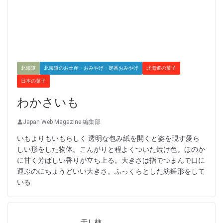
北海道
北海道のお土産・おみやげ・定番おみやげ
北海道の菓子
日本の菓子
わかさいも
Japan Web Magazine 編集部
いもよりもいもらしく 透明な包み紙を開くと姿を現す愛ら
しい形をした物体。こんがりと程よくついた焼け色。ほのか
に甘く芳ばしい香りが立ち上る。大きさは指でつまんで口に
運ぶのにちょうどいい大きさ。ふっくらとした紡錘形をして
いる
干し柿