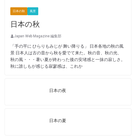
日本の秋
風景
日本の秋
Japan Web Magazine 編集部
「手の平に ひらりもみじが 舞い降りる」 日本各地の秋の風
景 日本人は古の昔から秋を愛でて来た。秋の音、秋の光、
秋の風・・・暑い夏が終わった後の安堵感と一抹の寂しさ。
秋に誰しもが感じる寂寥感は、これか
日本の夜
日本の夏