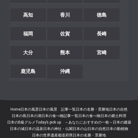
高知
香川
徳島
福岡
佐賀
長崎
大分
熊本
宮崎
鹿児島
沖縄
Home
日本の風景
日本の風景 記事一覧
日本の名勝・景勝地
日本の自然
日本の島
日本の湖
日本の食べ物記事一覧
日本の食べ物
日本の郷土料理
日本のB級グルメ
Today’s pick up ～あなたにおすすめの一枚～
日本の建築
日本の城
日本の温泉
日本の神社・仏閣
日本の山
日本の自然
日本の動植物
日本の世界遺産
都道府県
日本の名勝・景勝地