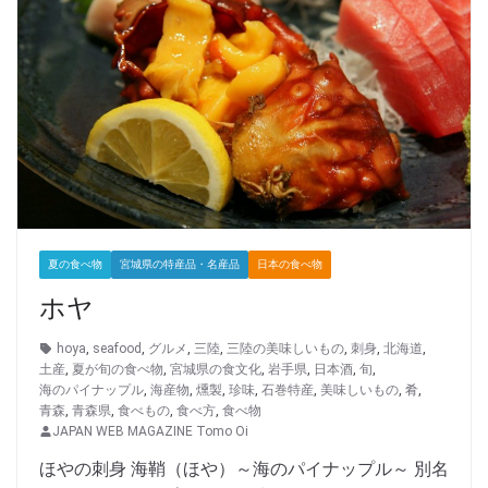
夏の食べ物
宮城県の特産品・名産品
日本の食べ物
ホヤ
hoya
,
seafood
,
グルメ
,
三陸
,
三陸の美味しいもの
,
刺身
,
北海道
,
土産
,
夏が旬の食べ物
,
宮城県の食文化
,
岩手県
,
日本酒
,
旬
,
海のパイナップル
,
海産物
,
燻製
,
珍味
,
石巻特産
,
美味しいもの
,
肴
,
青森
,
青森県
,
食べもの
,
食べ方
,
食べ物
JAPAN WEB MAGAZINE Tomo Oi
ほやの刺身 海鞘（ほや）～海のパイナップル～ 別名