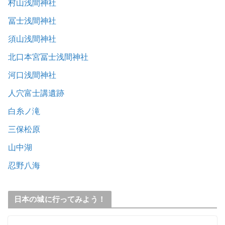
村山浅間神社
冨士浅間神社
須山浅間神社
北口本宮冨士浅間神社
河口浅間神社
人穴富士講遺跡
白糸ノ滝
三保松原
山中湖
忍野八海
日本の城に行ってみよう！