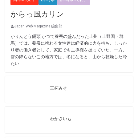
からっ風カリン
Japan Web Magazine 編集部
かりんとう饅頭 かつて養蚕の盛んだった上州（上野国・群
馬）では、養蚕に携わる女性達は経済的に力を持ち、しっか
り者の働き者として、家庭でも主導権を握っていた。一方、
雪の降らないこの地方では、冬になると、山から乾燥した冷
たい
三杯みそ
わかさいも