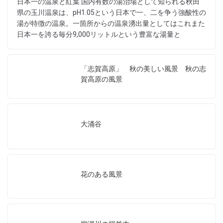
日本一の温泉と紅葉 国内有数の湯治場として知られる秋田
県の玉川温泉は、pH1.05という日本で一、二を争う強酸性の
湯が特徴の温泉。一箇所からの温泉湧出量としてはこれまた
日本一を誇る毎分9,000リットルという豊富な湯量と
「志賀高原」 秋の美しい風景 秋の志
賀高原の風景
大涌谷
花のある風景