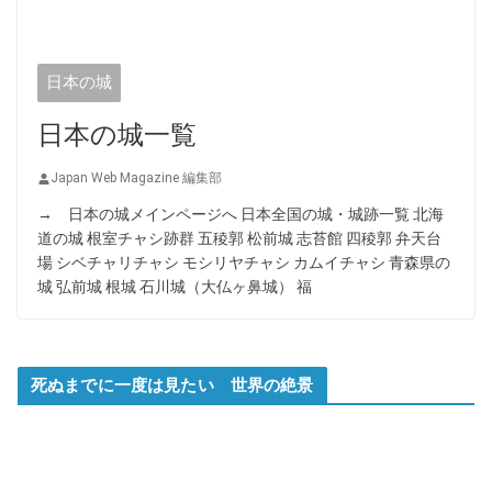
日本の城
日本の城一覧
Japan Web Magazine 編集部
→ 日本の城メインページへ 日本全国の城・城跡一覧 北海
道の城 根室チャシ跡群 五稜郭 松前城 志苔館 四稜郭 弁天台
場 シベチャリチャシ モシリヤチャシ カムイチャシ 青森県の
城 弘前城 根城 石川城（大仏ヶ鼻城） 福
死ぬまでに一度は見たい 世界の絶景