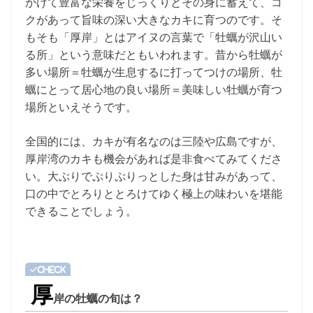
かけて豊富な栄養をじっくりとその身に蓄えて、コ
クがあって旨味の深い大きなカキに育つのです。そ
もそも「厚岸」とはアイヌの言葉で「牡蠣が沢山い
る所」という意味だともいわれます。昔から牡蠣が
多い場所＝牡蠣が生息するに打ってつけの場所、牡
蠣にとって居心地の良い場所＝美味しい牡蠣が育つ
場所といえそうです。
全国的には、カキが有名なのは三陸や広島ですが、
厚岸湾のカキも機会があれば是非食べてみてくださ
い。大ぶりでぷりぷりっとした身は甘みがあって、
口の中でとろりととろけてゆく極上の味わいを堪能
できることでしょう。
厚
岸の牡蠣の旬は？