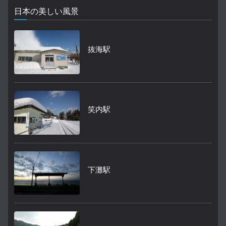
日本の美しい風景
抜海駅
笑内駅
下灘駅