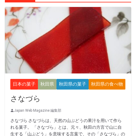
日本の菓子
秋田県
秋田県の菓子
秋田県の食べ物
さなづら
Japan Web Magazine 編集部
さなづら さなづらは、天然の山ぶどうの果汁を用いて作ら
れる菓子。 「さなづら」とは、元々、秋田の方言で山に自
生する「山ぶどう」を意味する言葉で、その「さなづら」の