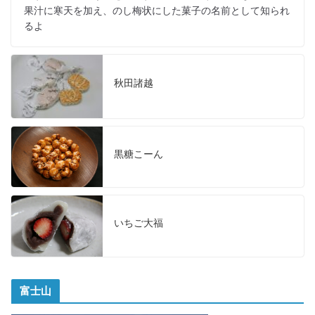
果汁に寒天を加え、のし梅状にした菓子の名前として知られ
るよ
秋田諸越
黒糖こーん
いちご大福
富士山