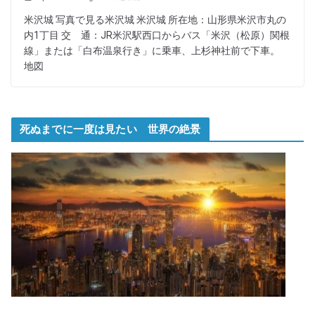
米沢城 写真で見る米沢城 米沢城 所在地：山形県米沢市丸の
内1丁目 交 通：JR米沢駅西口からバス「米沢（松原）関根
線」または「白布温泉行き」に乗車、上杉神社前で下車。
地図
死ぬまでに一度は見たい 世界の絶景