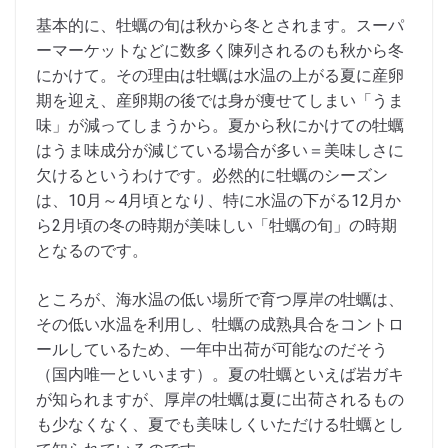
基本的に、牡蠣の旬は秋から冬とされます。スーパ
ーマーケットなどに数多く陳列されるのも秋から冬
にかけて。その理由は牡蠣は水温の上がる夏に産卵
期を迎え、産卵期の後では身が痩せてしまい「うま
味」が減ってしまうから。夏から秋にかけての牡蠣
はうま味成分が減じている場合が多い＝美味しさに
欠けるというわけです。必然的に牡蠣のシーズン
は、10月～4月頃となり、特に水温の下がる12月か
ら2月頃の冬の時期が美味しい「牡蠣の旬」の時期
となるのです。
ところが、海水温の低い場所で育つ厚岸の牡蠣は、
その低い水温を利用し、牡蠣の成熟具合をコントロ
ールしているため、一年中出荷が可能なのだそう
（国内唯一といいます）。夏の牡蠣といえば岩ガキ
が知られますが、厚岸の牡蠣は夏に出荷されるもの
も少なくなく、夏でも美味しくいただける牡蠣とし