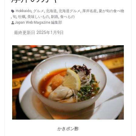
Hokkaido
,
グルメ
,
北海道
,
北海道グルメ
,
厚岸名産
,
夏が旬の食べ物
,
旬
,
牡蠣
,
美味しいもの
,
釧路
,
食べもの
Japan Web Magazine 編集部
最終更新日 2025年1月9日
かきポン酢