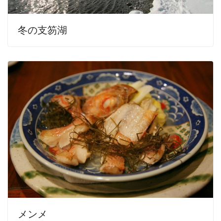
冬の支笏湖
メンメ