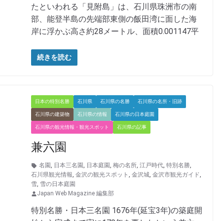
たといわれる「見附島」は、石川県珠洲市の南
部、能登半島の先端部東側の飯田湾に面した海
岸に浮かぶ高さ約28メートル、面積0.001147平
続きを読む
日本の特別名勝
石川県
石川県の名勝
石川県の名所・旧跡
石川県の建築物
石川県の情報
石川県の日本庭園
石川県の観光情報・観光スポット
石川県の記事
兼六園
名園
,
日本三名園
,
日本庭園
,
梅の名所
,
江戸時代
,
特別名勝
,
石川県観光情報
,
金沢の観光スポット
,
金沢城
,
金沢市観光ガイド
,
雪
,
雪の日本庭園
Japan Web Magazine 編集部
特別名勝・日本三名園 1676年(延宝3年)の築庭開