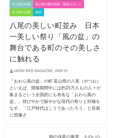
富山県の情報
富山県の観光情報・観光スポット
富山県の記事
風景
八尾の美しい町並み 日本
一美しい祭り「風の盆」の
舞台である町のその美しさ
に触れる
JAPAN WEB MAGAZINE JWM-YU
「おわら風の盆」の町 富山県の八尾（やつお）
といえば、開催期間中には約25万人もの人々が
集まるという全国的にも有名な「おわら風の
盆」。煌びやかで賑やかな現代の祭りと対極を
なす、「江戸時代はこうであったろう」と容易
に想像さ
朝の浅草の風景 人のいな