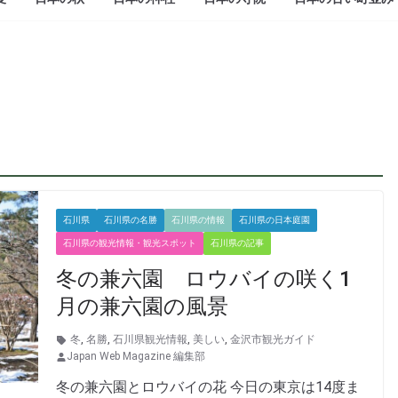
石川県
石川県の名勝
石川県の情報
石川県の日本庭園
石川県の観光情報・観光スポット
石川県の記事
冬の兼六園 ロウバイの咲く1
月の兼六園の風景
冬
,
名勝
,
石川県観光情報
,
美しい
,
金沢市観光ガイド
Japan Web Magazine 編集部
冬の兼六園とロウバイの花 今日の東京は14度ま