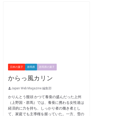
日本の菓子
群馬県
群馬県の菓子
からっ風カリン
Japan Web Magazine 編集部
かりんとう饅頭 かつて養蚕の盛んだった上州
（上野国・群馬）では、養蚕に携わる女性達は
経済的に力を持ち、しっかり者の働き者とし
て、家庭でも主導権を握っていた。一方、雪の