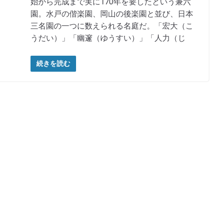
始から完成まで実に170年を要したという兼六
園。水戸の偕楽園、岡山の後楽園と並び、日本
三名園の一つに数えられる名庭だ。「宏大（こ
うだい）」「幽邃（ゆうすい）」「人力（じ
続きを読む