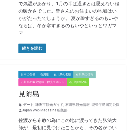
で気温があがり、1月の半ば過ぎとは思えない程
の暖かさでした。皆さんのお住まいの地域はい
かがだったでしょうか。 夏が暑すぎるのもいや
ならば、冬が寒すぎるのもいやというとワガマ
マ
続きを読む
日本の自然
石川県
石川県の名勝
石川県の情報
石川県の観光情報・観光スポット
石川県の記事
見附島
デート
,
珠洲市観光ガイド
,
石川県観光情報
,
能登半島国定公園
Japan Web Magazine 編集部
佐渡から布教の為にこの地に渡ってきた弘法大
師が、最初に見つけたことから、その名がつい