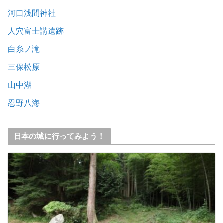
河口浅間神社
人穴富士講遺跡
白糸ノ滝
三保松原
山中湖
忍野八海
日本の城に行ってみよう！