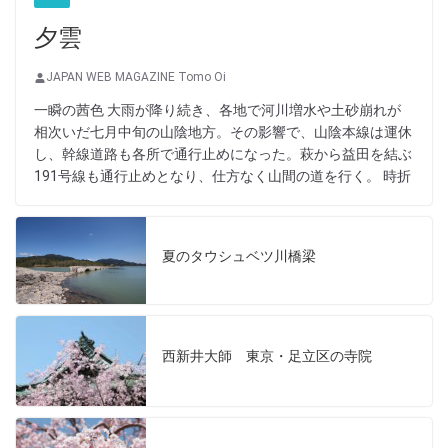
夕雲
JAPAN WEB MAGAZINE Tomo Oi
一瞬の茜色 大雨が降り続き、各地で河川増水や土砂崩れが
相次いだ七月中旬の山陰地方。その影響で、山陰本線は運休
し、幹線道路も各所で通行止めになった。萩から益田を結ぶ
191号線も通行止めとなり、仕方なく山間の道を行く。 時折
夏のタウシュベツ川橋梁
西新井大師 東京・足立区の寺院