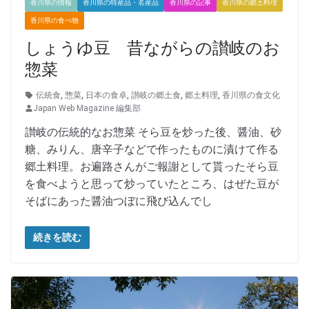
香川県の情報
香川県の特産品・名産品
香川県の記事
香川県の郷土料理
香川県の食べ物
しょうゆ豆 昔ながらの讃岐のお
惣菜
伝統食
,
惣菜
,
日本の食卓
,
讃岐の郷土食
,
郷土料理
,
香川県の食文化
Japan Web Magazine 編集部
讃岐の伝統的なお惣菜 そら豆を炒った後、醤油、砂
糖、みりん、唐辛子などで作ったものに漬けて作る
郷土料理。お遍路さんがご報謝として貰ったそら豆
を食べようと思って炒っていたところ、はぜた豆が
そばにあった醤油つぼに飛び込んでし
続きを読む