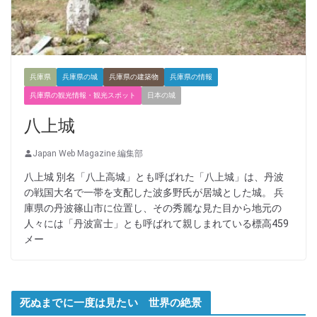
兵庫県
兵庫県の城
兵庫県の建築物
兵庫県の情報
兵庫県の観光情報・観光スポット
日本の城
八上城
Japan Web Magazine 編集部
八上城 別名「八上高城」とも呼ばれた「八上城」は、丹波
の戦国大名で一帯を支配した波多野氏が居城とした城。 兵
庫県の丹波篠山市に位置し、その秀麗な見た目から地元の
人々には「丹波富士」とも呼ばれて親しまれている標高459
メー
死ぬまでに一度は見たい 世界の絶景