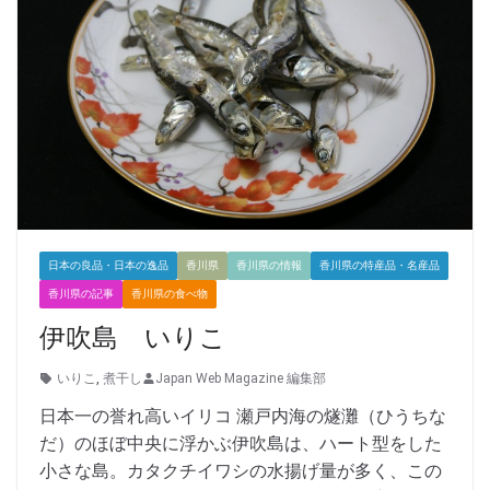
日本の良品・日本の逸品
香川県
香川県の情報
香川県の特産品・名産品
香川県の記事
香川県の食べ物
伊吹島 いりこ
いりこ
,
煮干し
Japan Web Magazine 編集部
日本一の誉れ高いイリコ 瀬戸内海の燧灘（ひうちな
だ）のほぼ中央に浮かぶ伊吹島は、ハート型をした
小さな島。カタクチイワシの水揚げ量が多く、この