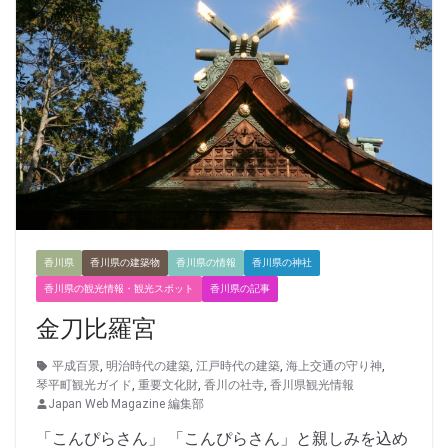
香川県
香川県の建築物
香川県の情報
香川県の神社
香川県の観光情報・観光スポット
香川県の記事
金刀比羅宮
平成百景
,
明治時代の建築
,
江戸時代の建築
,
海上交通の守り神
,
琴平町観光ガイド
,
重要文化財
,
香川の社寺
,
香川県観光情報
Japan Web Magazine 編集部
「こんぴらさん」 「こんぴらさん」と親しみを込め