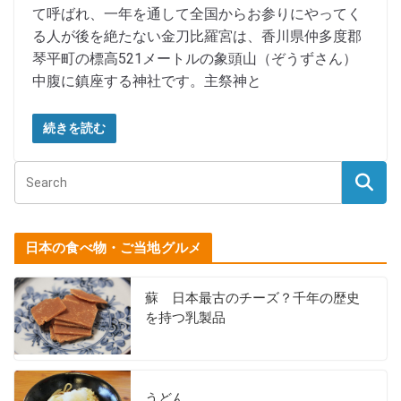
て呼ばれ、一年を通して全国からお参りにやってく
る人が後を絶たない金刀比羅宮は、香川県仲多度郡
琴平町の標高521メートルの象頭山（ぞうずさん）
中腹に鎮座する神社です。主祭神と
続きを読む
日本の食べ物・ご当地グルメ
蘇 日本最古のチーズ？千年の歴史
を持つ乳製品
うどん