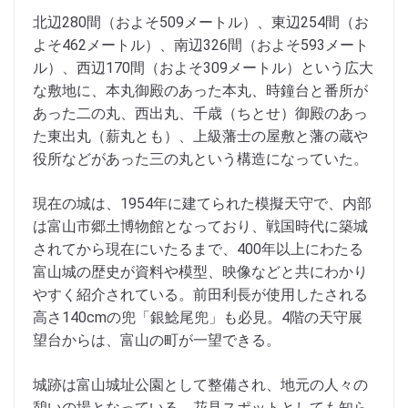
北辺280間（およそ509メートル）、東辺254間（お
よそ462メートル）、南辺326間（およそ593メート
ル）、西辺170間（およそ309メートル）という広大
な敷地に、本丸御殿のあった本丸、時鐘台と番所が
あった二の丸、西出丸、千歳（ちとせ）御殿のあっ
た東出丸（薪丸とも）、上級藩士の屋敷と藩の蔵や
役所などがあった三の丸という構造になっていた。
現在の城は、1954年に建てられた模擬天守で、内部
は富山市郷土博物館となっており、戦国時代に築城
されてから現在にいたるまで、400年以上にわたる
富山城の歴史が資料や模型、映像などと共にわかり
やすく紹介されている。前田利長が使用したされる
高さ140cmの兜「銀鯰尾兜」も必見。4階の天守展
望台からは、富山の町が一望できる。
城跡は富山城址公園として整備され、地元の人々の
憩いの場となっている。花見スポットとしても知ら