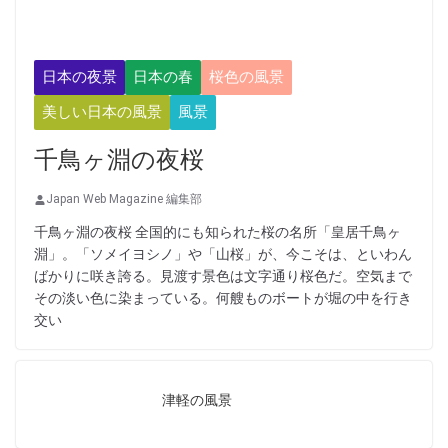
日本の夜景
日本の春
桜色の風景
美しい日本の風景
風景
千鳥ヶ淵の夜桜
Japan Web Magazine 編集部
千鳥ヶ淵の夜桜 全国的にも知られた桜の名所「皇居千鳥ヶ
淵」。「ソメイヨシノ」や「山桜」が、今こそは、といわん
ばかりに咲き誇る。見渡す景色は文字通り桜色だ。空気まで
その淡い色に染まっている。何艘ものボートが堀の中を行き
交い
津軽の風景