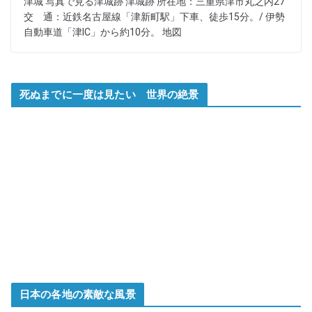
津城 写真で見る津城跡 津城跡 所在地：三重県津市丸之内27
交 通：近鉄名古屋線「津新町駅」下車、徒歩15分。/ 伊勢
自動車道「津IC」から約10分。 地図
死ぬまでに一度は見たい 世界の絶景
日本の各地の素敵な風景