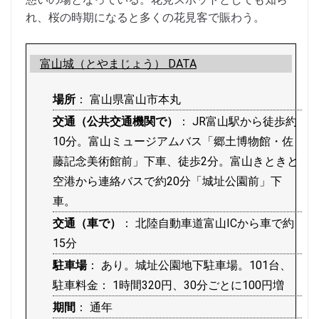
れ、桜の時期になると多くの花見客で賑わう。
富山城（とやまじょう） DATA
場所
： 富山県富山市本丸
交通（公共交通機関で）
： JR富山駅から徒歩約
10分。富山ミュージアムバス「郷土博物館・佐
藤記念美術館前」下車、徒歩2分。富山きときと
空港から連絡バスで約20分「城址公園前」下
車。
交通（車で）
： 北陸自動車道富山ICから車で約
15分
駐車場
： あり。城址公園地下駐車場。101台、
駐車料金： 1時間320円、30分ごとに100円増
期間
： 通年