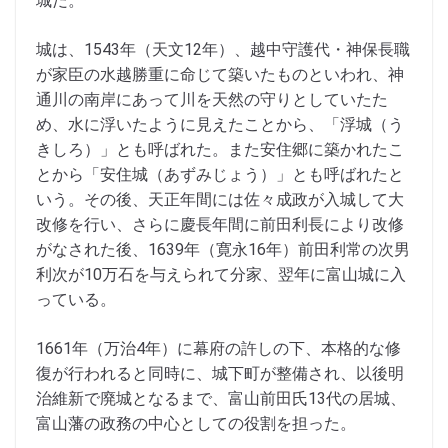
城だ。
城は、1543年（天文12年）、越中守護代・神保長職
が家臣の水越勝重に命じて築いたものといわれ、神
通川の南岸にあって川を天然の守りとしていたた
め、水に浮いたように見えたことから、「浮城（う
きしろ）」とも呼ばれた。また安住郷に築かれたこ
とから「安住城（あずみじょう）」とも呼ばれたと
いう。その後、天正年間には佐々成政が入城して大
改修を行い、さらに慶長年間に前田利長により改修
がなされた後、1639年（寛永16年）前田利常の次男
利次が10万石を与えられて分家、翌年に富山城に入
っている。
1661年（万治4年）に幕府の許しの下、本格的な修
復が行われると同時に、城下町が整備され、以後明
治維新で廃城となるまで、富山前田氏13代の居城、
富山藩の政務の中心としての役割を担った。