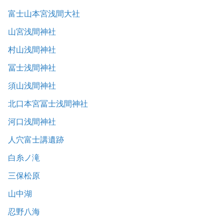
富士山本宮浅間大社
山宮浅間神社
村山浅間神社
冨士浅間神社
須山浅間神社
北口本宮冨士浅間神社
河口浅間神社
人穴富士講遺跡
白糸ノ滝
三保松原
山中湖
忍野八海