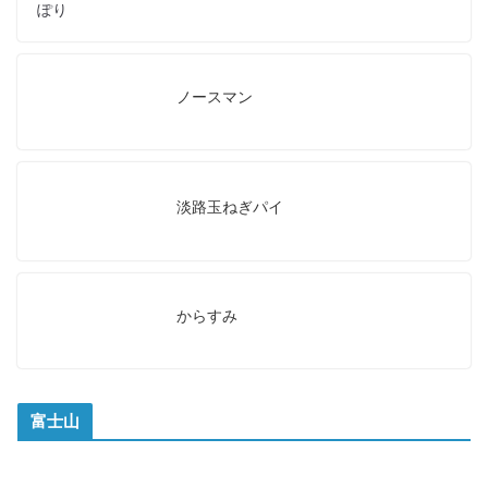
ぽり
ノースマン
淡路玉ねぎパイ
からすみ
富士山