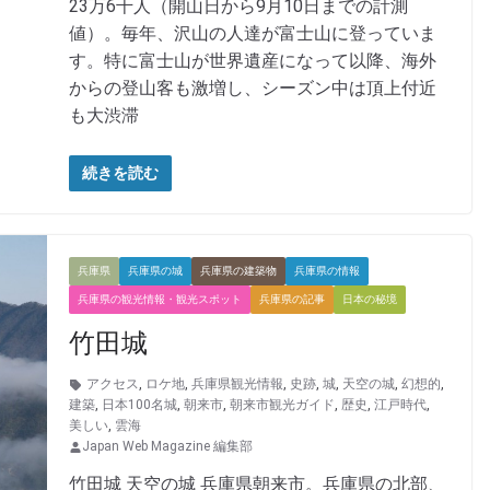
23万6千人（開山日から9月10日までの計測
値）。毎年、沢山の人達が富士山に登っていま
す。特に富士山が世界遺産になって以降、海外
からの登山客も激増し、シーズン中は頂上付近
も大渋滞
続きを読む
兵庫県
兵庫県の城
兵庫県の建築物
兵庫県の情報
兵庫県の観光情報・観光スポット
兵庫県の記事
日本の秘境
竹田城
アクセス
,
ロケ地
,
兵庫県観光情報
,
史跡
,
城
,
天空の城
,
幻想的
,
建築
,
日本100名城
,
朝来市
,
朝来市観光ガイド
,
歴史
,
江戸時代
,
美しい
,
雲海
Japan Web Magazine 編集部
竹田城 天空の城 兵庫県朝来市。兵庫県の北部、