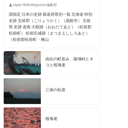
Japan Web Magazine 編集部
国指定 日本の史跡 都道府県別一覧 北海道 特別
史跡 五稜郭（ごりょうかく）（函館市） 五稜
郭 史跡 道南 大館跡（おおだてあと）（松前郡
松前町） 松前氏城跡（まつまえししろあと）
（松前郡松前町・檜山
由比の町並み、薩埵峠とネ
コと桜海老
三保の松原
桜海老