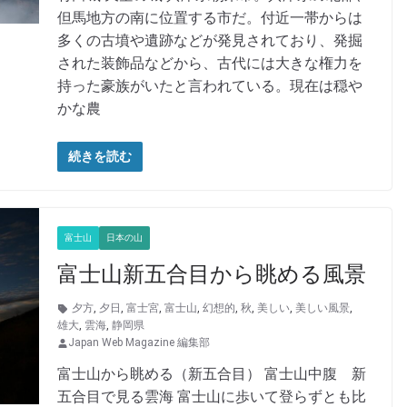
但馬地方の南に位置する市だ。付近一帯からは
多くの古墳や遺跡などが発見されており、発掘
された装飾品などから、古代には大きな権力を
持った豪族がいたと言われている。現在は穏や
かな農
続きを読む
富士山
日本の山
富士山新五合目から眺める風景
夕方
,
夕日
,
富士宮
,
富士山
,
幻想的
,
秋
,
美しい
,
美しい風景
,
雄大
,
雲海
,
静岡県
Japan Web Magazine 編集部
富士山から眺める（新五合目） 富士山中腹 新
五合目で見る雲海 富士山に歩いて登らずとも比