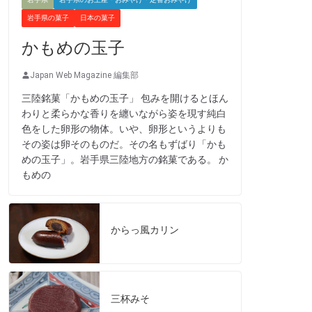
岩手県の菓子
日本の菓子
かもめの玉子
Japan Web Magazine 編集部
三陸銘菓「かもめの玉子」 包みを開けるとほん
わりと柔らかな香りを纏いながら姿を現す純白
色をした卵形の物体。いや、卵形というよりも
その姿は卵そのものだ。その名もずばり「かも
めの玉子」。岩手県三陸地方の銘菓である。 か
もめの
からっ風カリン
三杯みそ