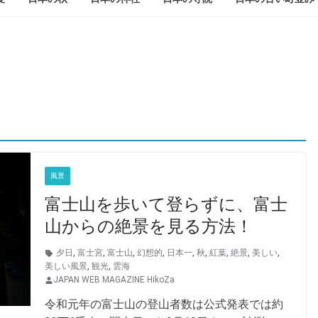
風景
富士山を歩いて登らずに、富士
山からの絶景を見る方法！
夕日
,
富士宮
,
富士山
,
幻想的
,
日本一
,
秋
,
紅葉
,
絶景
,
美しい
,
美しい風景
,
観光
,
雲海
JAPAN WEB MAGAZINE HikoZa
令和元年の富士山の登山者数は公式発表では約