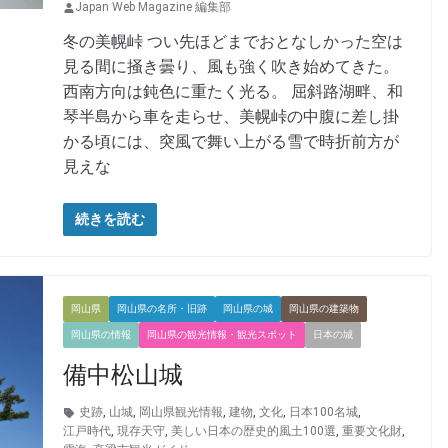
Japan Web Magazine 編集部
冬の美幌峠 つい先ほどまでおとなしかった空は
見る間に掻き曇り、風も強く吹き始めてきた。
西南方向は鈍色に重たく光る。 屈斜路湖畔、和
琴半島から車を走らせ、美幌峠の中腹に差し掛
かる頃には、突風で舞い上がる雪で時折前方が
見えな
続きを読む
岡山県
岡山県の名所・旧跡
岡山県の城
岡山県の建築物
岡山県の情報
岡山県の観光情報・観光スポット
日本の城
備中松山城
史跡
,
山城
,
岡山県観光情報
,
建物
,
文化
,
日本100名城
,
江戸時代
,
現存天守
,
美しい日本の歴史的風土100選
,
重要文化財
,