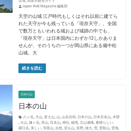
雲海
,
高梁市観光ガイド
Japan Web Magazine 編集部
天空の山城 江戸時代もしくはそれ以前に建てら
れた天守が今も残っている「現存天守」。全国
で数万ともいわれる城および城跡の中でも、
「現存天守」は日本国内にわずか12しかありま
せんが、そのうちの一つが岡山県にある備中松
山城。大
続きを読む
日本の山
日本の山
八ヶ岳
,
大山
,
富士山
,
山
,
山岳信仰
,
日本の山
,
日本百名山
,
木曽
,
火山
,
燧ヶ岳
,
登山
,
百名山
,
神社
,
秘境
,
立山連峰
,
素晴らしい
,
羅臼岳
,
美しい
,
羽黒山
,
自然
,
至仏山
,
長野
,
雄大
,
雪
,
雲取山
,
雲海
,