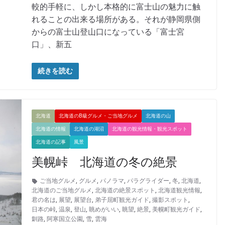
較的手軽に、しかし本格的に富士山の魅力に触
れることの出来る場所がある。それが静岡県側
からの富士山登山口になっている「富士宮
口」、新五
続きを読む
北海道
北海道のB級グルメ・ご当地グルメ
北海道の山
北海道の情報
北海道の湖沼
北海道の観光情報・観光スポット
北海道の記事
風景
美幌峠 北海道の冬の絶景
ご当地グルメ
,
グルメ
,
パノラマ
,
パラグライダー
,
冬
,
北海道
,
北海道のご当地グルメ
,
北海道の絶景スポット
,
北海道観光情報
,
君の名は
,
展望
,
展望台
,
弟子屈町観光ガイド
,
撮影スポット
,
日本の峠
,
温泉
,
登山
,
眺めがいい
,
眺望
,
絶景
,
美幌町観光ガイド
,
釧路
,
阿寒国立公園
,
雪
,
雲海