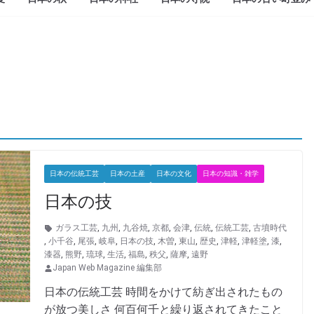
日本の伝統工芸
日本の土産
日本の文化
日本の知識・雑学
日本の技
ガラス工芸
,
九州
,
九谷焼
,
京都
,
会津
,
伝統
,
伝統工芸
,
古墳時代
,
小千谷
,
尾張
,
岐阜
,
日本の技
,
木曽
,
東山
,
歴史
,
津軽
,
津軽塗
,
漆
,
漆器
,
熊野
,
琉球
,
生活
,
福島
,
秩父
,
薩摩
,
遠野
Japan Web Magazine 編集部
日本の伝統工芸 時間をかけて紡ぎ出されたもの
が放つ美しさ 何百何千と繰り返されてきたこと