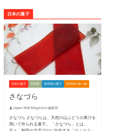
日本の菓子
日本の菓子
秋田県
秋田県の菓子
秋田県の食べ物
さなづら
Japan Web Magazine 編集部
さなづら さなづらは、天然の山ぶどうの果汁を
用いて作られる菓子。 「さなづら」とは、
元々、秋田の方言で山に自生する「山ぶどう」