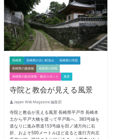
長崎県
長崎県の古い町並み
長崎県の寺院
長崎県の建築物
長崎県の情報
長崎県の観光情報・観光スポット
風景
寺院と教会が見える風景
Japan Web Magazine 編集部
寺院と教会が見える風景 長崎県平戸市 長崎本
土から平戸大橋を渡って平戸島へ、383号線を
道なりに進み県道153号線を田ノ浦方向に右
折、およそ500メートルほど走ると進行方向左