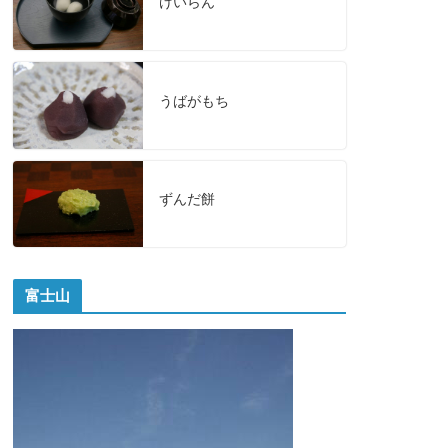
けいらん
うばがもち
ずんだ餅
富士山