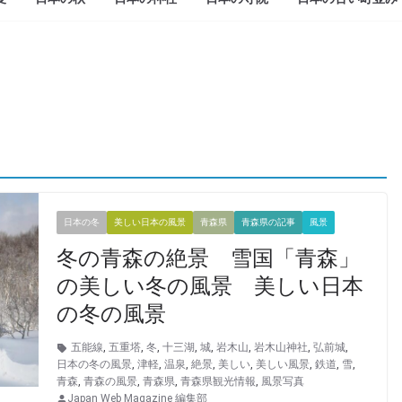
日本の冬
美しい日本の風景
青森県
青森県の記事
風景
冬の青森の絶景 雪国「青森」
の美しい冬の風景 美しい日本
の冬の風景
五能線
,
五重塔
,
冬
,
十三湖
,
城
,
岩木山
,
岩木山神社
,
弘前城
,
日本の冬の風景
,
津軽
,
温泉
,
絶景
,
美しい
,
美しい風景
,
鉄道
,
雪
,
青森
,
青森の風景
,
青森県
,
青森県観光情報
,
風景写真
Japan Web Magazine 編集部