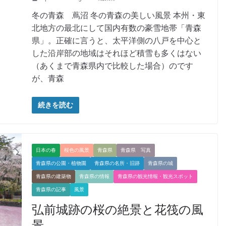
冬の青森 蔦沼 冬の青森の美しい風景 本州・東
北地方の最北にして国内有数の豪雪地帯「青森
県」。正確に言うと、太平洋側の八戸を中心と
した沿岸部の地域はそれほど積雪も多くはない
（あくまで青森県内で比較した場合）のです
が、青森
続きを読む
日本の春
桜色の風景
青森県
青森県 写真
青森県の公園・植物園
青森県の名所・旧跡
青森県の城
青森県の建築物
青森県の情報
青森県の観光情報・観光スポット
青森県の記事
風景
弘前城跡の桜の絶景と花筏の風
景