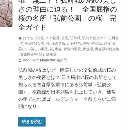
唯一無二！？弘前城の桜の美し
さの理由に迫る！ 全国屈指の
桜の名所「弘前公園」の桜 完
全ガイド
おうちで花見
,
エア花見
,
公園
,
弘前城
,
弘前市観光ガイド
,
料金
,
旬
,
明治時代
,
春
,
桜
,
桜の名所
,
江戸時代
,
津軽
,
特産品
,
絶景
,
美
,
美しい
,
美しい風景
,
花
,
青森
,
青森の風景
,
青森県
,
青森県の観光地
,
青森県観光情報
,
駐車場
Japan Web Magazine 編集部
弘前城の桜はなぜ一際美しいの？弘前城の桜の
美しさの秘密とは？ 日本屈指の桜の名所として
知られる青森県弘前市にある弘前城（弘前公
園）。桜前線が日本列島を北上していき、通常
の年であればゴールデンウィーク前くらいに満
開になり、
続きを読む