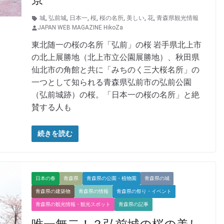
城
,
弘前城
,
日本一
,
桜
,
桜の名所
,
美しい
,
花
,
青森県観光情報
JAPAN WEB MAGAZINE HikoZa
東北随一の桜の名所「弘前」の桜 岩手県北上市
の北上展勝地（北上市立公園展勝地）、秋田県
仙北市の角館と共に「みちのく三大桜名所」の
一つとして知られる青森県弘前市の弘前公園
（弘前城跡）の桜。「日本一の桜の名所」と絶
賛する人も
続きを読む
日本の春
青森県
青森県の公園・植物園
青森県の城
青森県の建築物
青森県の情報
青森県の祭り・イベント
青森県の観光情報・観光スポット
青森県の記事