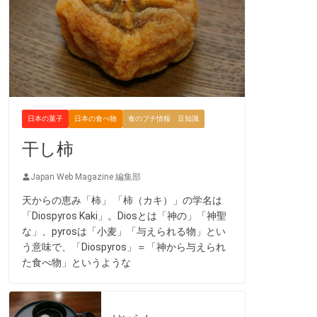
日本の菓子
日本の食べ物
食のプチ情報 豆知識
干し柿
Japan Web Magazine 編集部
天からの恵み「柿」 「柿（カキ）」の学名は
「Diospyros Kaki」。Diosとは「神の」「神聖
な」、pyrosは「小麦」「与えられる物」とい
う意味で、「Diospyros」＝「神から与えられ
た食べ物」というような