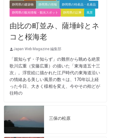
静岡県の建築物
静岡県の情報
静岡県の特産品・名産品
静岡県の観光情報・観光スポット
静岡県の記事
風景
由比の町並み、薩埵峠とネ
コと桜海老
Japan Web Magazine 編集部
「親知らず・子知らず」の難所から眺める絶景
歌川広重（安藤広重）の描いた「東海道五十三
次」。浮世絵に描かれた江戸時代の東海道沿い
の情緒ある美しい風景の数々は、170年以上経
った今日、大きく様相を変え、今やその殆どが
往時の
三保の松原