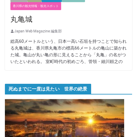
香川県の観光情報・観光スポット
丸亀城
Japan Web Magazine 編集部
総高60メートルという、日本一高い石垣を持つことで知られ
る丸亀城は、香川県丸亀市の標高66メートルの亀山に築かれ
た城。亀山が丸い亀の形に見えることから「丸亀」の名がつ
いたといわれる。 室町時代の初めごろ、管領・細川頼之の
死ぬまでに一度は見たい 世界の絶景