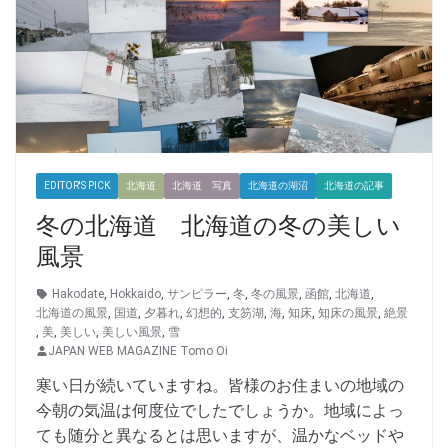
EDITOR'S PICK
北海道
北海道 写真
北海道の湖沼
北海道の記事
冬の北海道 北海道の冬の美しい
風景
Hakodate
,
Hokkaido
,
サンピラー
,
冬
,
冬の風景
,
函館
,
北海道
,
北海道の風景
,
国道
,
夕暮れ
,
幻想的
,
支笏湖
,
海
,
知床
,
知床の風景
,
絶景
,
美
,
美しい
,
美しい風景
,
雪
JAPAN WEB MAGAZINE Tomo Oi
寒い日が続いていますね。皆様のお住まいの地域の
今朝の気温は何度位でしたでしょうか。地域によっ
ても随分と異なるとは思いますが、温かなベッドや