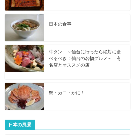
日本の食事
牛タン ～仙台に行ったら絶対に食
べるべき！仙台の名物グルメ～ 有
名店とオススメの店
蟹・カニ・かに！
日本の風景