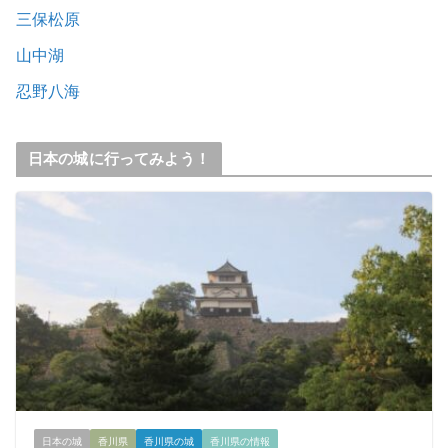
三保松原
山中湖
忍野八海
日本の城に行ってみよう！
日本の城
香川県
香川県の城
香川県の情報