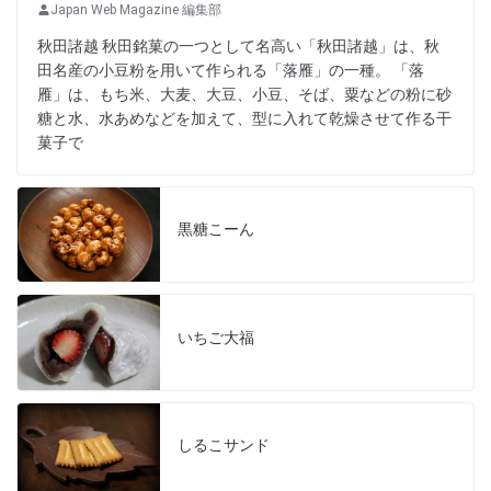
Japan Web Magazine 編集部
秋田諸越 秋田銘菓の一つとして名高い「秋田諸越」は、秋
田名産の小豆粉を用いて作られる「落雁」の一種。 「落
雁」は、もち米、大麦、大豆、小豆、そば、粟などの粉に砂
糖と水、水あめなどを加えて、型に入れて乾燥させて作る干
菓子で
黒糖こーん
いちご大福
しるこサンド