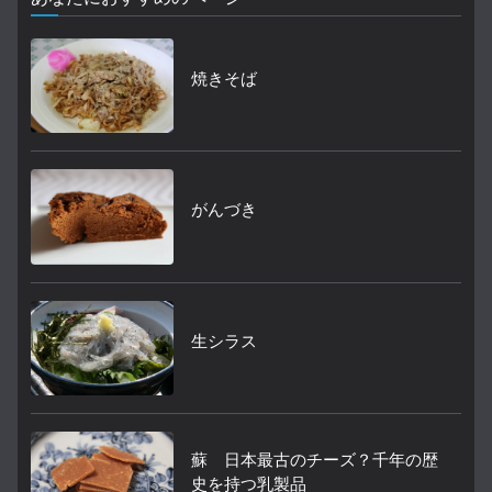
焼きそば
がんづき
生シラス
蘇 日本最古のチーズ？千年の歴
史を持つ乳製品