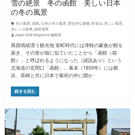
雪の絶景 冬の函館 美しい日本
の冬の風景
冬の風景
,
函館
,
日本の冬の風景
,
歴史的な建物
,
町並み
,
美しい風景
,
赤レンガ倉庫
,
路面電車
Japan Web Magazine 編集部
異国情緒漂う観光地 室町時代には津軽の豪族が館を
築き、その形が箱に似ていたことから「函館（箱
館）」と呼ばれるようになった（諸説あり）という
北海道の玄関口「函館」。幕末（1859年）には横
浜、長崎と共に日本で最初の外に開か
続きを読む