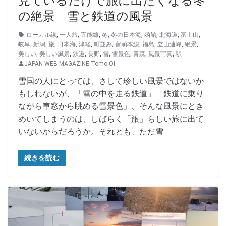
見ているだけで旅に出たくなる冬
の絶景 雪と鉄道の風景
ローカル線
,
一人旅
,
五能線
,
冬
,
冬の日本海
,
函館
,
北海道
,
富士山
,
岐阜
,
新潟
,
旅
,
日本海
,
津軽
,
町並み
,
留萌本線
,
福島
,
立山連峰
,
絶景
,
美しい
,
美しい風景
,
鉄道
,
長野
,
雪
,
雪景色
,
青森
,
風景写真
,
駅
JAPAN WEB MAGAZINE Tomo Oi
雪国の人にとっては、さして珍しい風景ではないか
もしれないが、「雪の中を走る鉄道」「鉄道に乗り
ながら車窓から眺める雪景色」、そんな風景にとき
めいてしまうのは、しばらく「旅」らしい旅に出て
いないからだろうか。それとも、ただ雪
続きを読む