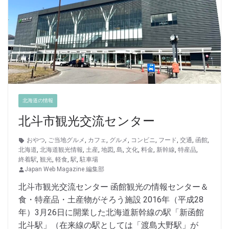
北海道の情報
北斗市観光交流センター
おやつ
,
ご当地グルメ
,
カフェ
,
グルメ
,
コンビニ
,
フード
,
交通
,
函館
,
北海道
,
北海道観光情報
,
土産
,
地図
,
島
,
文化
,
料金
,
新幹線
,
特産品
,
終着駅
,
観光
,
軽食
,
駅
,
駐車場
Japan Web Magazine 編集部
北斗市観光交流センター 函館観光の情報センター＆
食・特産品・土産物がそろう施設 2016年（平成28
年）3月26日に開業した北海道新幹線の駅「新函館
北斗駅」（在来線の駅としては「渡島大野駅」が