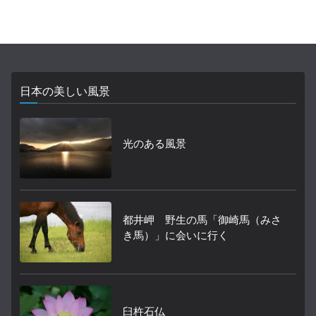
日本の美しい風景
光のある風景
都井岬 野生の馬「御崎馬（みさ
き馬）」に会いに行く
臼杵石仏