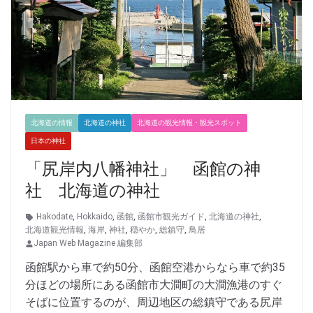
北海道の情報
北海道の神社
北海道の観光情報・観光スポット
日本の神社
「尻岸内八幡神社」 函館の神
社 北海道の神社
Hakodate
,
Hokkaido
,
函館
,
函館市観光ガイド
,
北海道の神社
,
北海道観光情報
,
海岸
,
神社
,
穏やか
,
総鎮守
,
鳥居
Japan Web Magazine 編集部
函館駅から車で約50分、函館空港からなら車で約35
分ほどの場所にある函館市大澗町の大澗漁港のすぐ
そばに位置するのが、周辺地区の総鎮守である尻岸