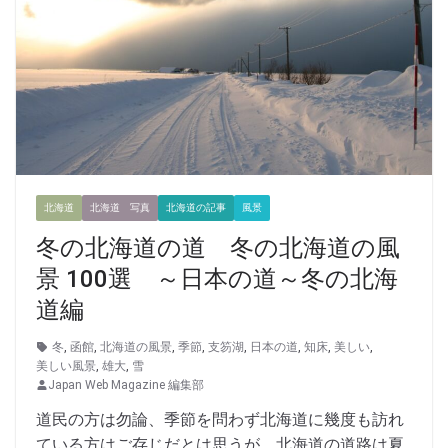
北海道
北海道 写真
北海道の記事
風景
冬の北海道の道 冬の北海道の風
景 100選 ～日本の道～冬の北海
道編
冬
,
函館
,
北海道の風景
,
季節
,
支笏湖
,
日本の道
,
知床
,
美しい
,
美しい風景
,
雄大
,
雪
Japan Web Magazine 編集部
道民の方は勿論、季節を問わず北海道に幾度も訪れ
ている方はご存じだとは思うが、北海道の道路は夏