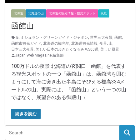
北海道
北海道の山
北海道の観光情報・観光スポット
風景
函館山
B
,
ミシュラン・グリーンガイド・ジャポン
,
世界三大夜景
,
函館
,
函館市観光ガイド
,
北海道の観光地
,
北海道観光情報
,
夜景
,
山
,
日本三大夜景
,
美しい日本の歩きたくなるみち500選
,
美しい風景
Japan Web Magazine 編集部
100万ドルの夜景 北海道の玄関口「函館」を代表す
る観光スポットの一つ「函館山」は、函館湾を囲む
ようにして海に突き出た半島にそびえる標高334メ
ートルの山。実際には、「函館山」という一つの山
ではなく、展望台のある御殿山（
続きを読む