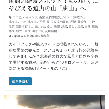
函館の絶景スポット！海の近くに
そびえる迫力の山「恵山」へ！
つつじ
,
ハイキング
,
函館
,
函館市観光ガイド
,
北海道の山
,
北海道の自然
,
北海道の風景
,
夏
,
奈良県の写真
,
展望
,
展望台
,
山
,
岬
,
散策
,
新日本百名山
,
旅
,
火山
,
登山
,
眺望
,
絶景
,
美しい風景
,
自然
,
観光
,
雄大
,
雄大 巨大
,
風景写真
,
高山植物
Japan Web Magazine 編集部
ガイドブックや観光サイトに掲載されている、一般
的な函館の観光コースとはちょっと違う旅の経験を
してみませんか？北海道の雄大な風景と自然を全身
で堪能する旅程。函館から約40キロメートル、沿岸
部にある標高618メートルの「恵山
続きを読む