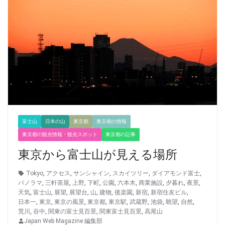
富士山
日本の山
東京都
東京都の情報
東京都の観光情報・観光スポット
東京都の記事
東京から富士山が見える場所
Tokyo
,
アクセス
,
サンシャイン
,
スカイツリー
,
ダイアモンド富士
,
パノラマ
,
三軒茶屋
,
上野
,
下町
,
公園
,
六本木
,
商業施設
,
夕暮れ
,
夜景
,
天気
,
富士山
,
展望
,
展望台
,
山
,
建物
,
後楽園
,
新宿
,
新宿住友ビル
,
日本一
,
東京
,
東京の風景
,
東京都
,
東京駅
,
武蔵野
,
池袋
,
眺望
,
自然
,
荒川
,
谷中
,
関東の富士見百景
,
関東富士見百景
,
高尾山
Japan Web Magazine 編集部