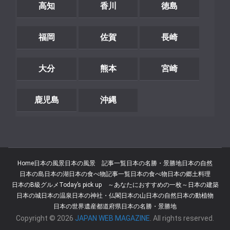
高知
香川
徳島
福岡
佐賀
長崎
大分
熊本
宮崎
鹿児島
沖縄
Home
日本の風景
日本の風景 記事一覧
日本の名勝・景勝地
日本の自然
日本の島
日本の湖
日本の食べ物記事一覧
日本の食べ物
日本の郷土料理
日本のB級グルメ
Today’s pick up ～あなたにおすすめの一枚～
日本の建築
日本の城
日本の温泉
日本の神社・仏閣
日本の山
日本の自然
日本の動植物
日本の世界遺産
都道府県
日本の名勝・景勝地
Copyright © 2026
JAPAN WEB MAGAZINE
. All rights reserved.