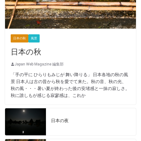
日本の秋
風景
日本の秋
Japan Web Magazine 編集部
「手の平に ひらりもみじが 舞い降りる」 日本各地の秋の風
景 日本人は古の昔から秋を愛でて来た。秋の音、秋の光、
秋の風・・・暑い夏が終わった後の安堵感と一抹の寂しさ。
秋に誰しもが感じる寂寥感は、これか
日本の夜