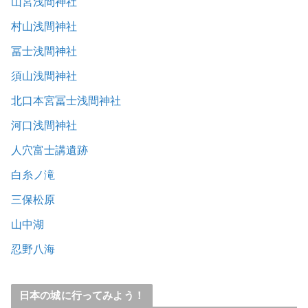
山宮浅間神社
村山浅間神社
冨士浅間神社
須山浅間神社
北口本宮冨士浅間神社
河口浅間神社
人穴富士講遺跡
白糸ノ滝
三保松原
山中湖
忍野八海
日本の城に行ってみよう！