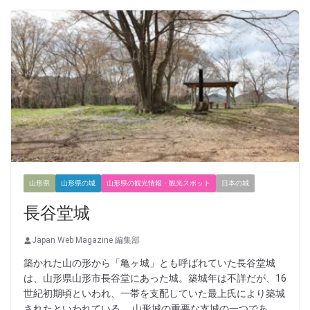
山形県
山形県の城
山形県の観光情報・観光スポット
日本の城
長谷堂城
Japan Web Magazine 編集部
築かれた山の形から「亀ヶ城」とも呼ばれていた長谷堂城
は、山形県山形市長谷堂にあった城。築城年は不詳だが、16
世紀初期頃といわれ、一帯を支配していた最上氏により築城
されたといわれている。 山形城の重要な支城の一つであ