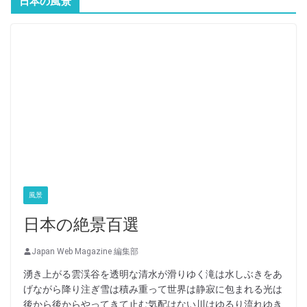
日本の風景
風景
日本の絶景百選
Japan Web Magazine 編集部
湧き上がる雲渓谷を透明な清水が滑りゆく滝は水しぶきをあ
げながら降り注ぎ雪は積み重って世界は静寂に包まれる光は
後から後からやってきて止む気配はない川はゆるり流れゆき