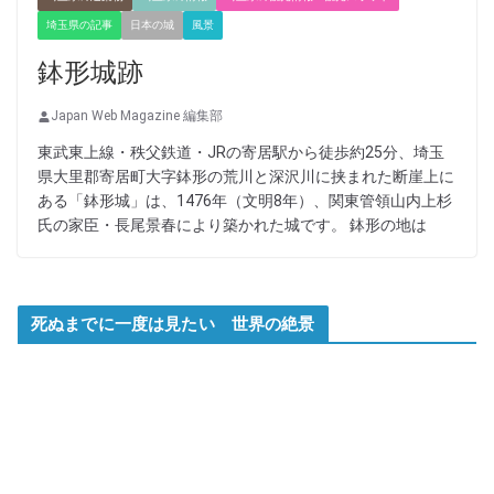
埼玉県の記事
日本の城
風景
鉢形城跡
Japan Web Magazine 編集部
東武東上線・秩父鉄道・JRの寄居駅から徒歩約25分、埼玉
県大里郡寄居町大字鉢形の荒川と深沢川に挟まれた断崖上に
ある「鉢形城」は、1476年（文明8年）、関東管領山内上杉
氏の家臣・長尾景春により築かれた城です。 鉢形の地は
死ぬまでに一度は見たい 世界の絶景