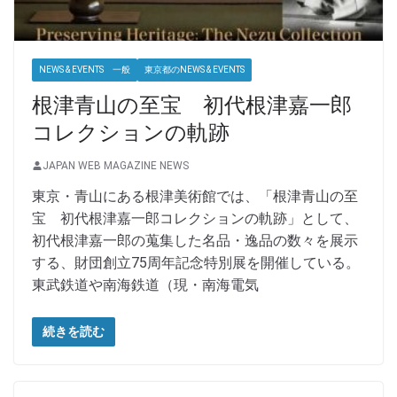
NEWS & EVENTS 一般
東京都のNEWS & EVENTS
根津青山の至宝 初代根津嘉一郎
コレクションの軌跡
JAPAN WEB MAGAZINE NEWS
東京・青山にある根津美術館では、「根津青山の至
宝 初代根津嘉一郎コレクションの軌跡」として、
初代根津嘉一郎の蒐集した名品・逸品の数々を展示
する、財団創立75周年記念特別展を開催している。
東武鉄道や南海鉄道（現・南海電気
続きを読む