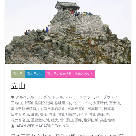
富山県
富山県の山
富山県の観光情報・観光スポット
立山
アルペンルート
,
ダム
,
トンネル
,
パワースポット
,
ロープウェイ
,
三名山
,
中部山岳国立公園
,
修験道
,
冬
,
北アルプス
,
大正時代
,
富士山
,
富山県観光情報
,
山
,
新日本百名山
,
日本三霊山
,
日本最古
,
日本海
,
日本百名山
,
最古
,
登山
,
立山
,
立山町観光ガイド
,
立山連峰
,
美
,
花の百名山
,
重要文化財
,
雄大
,
雪
,
霊山
,
霊峰
,
飛騨山脈
,
高山植物
JAPAN WEB MAGAZINE Tomo Oi