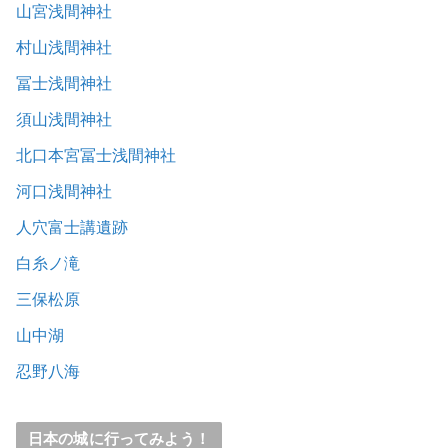
山宮浅間神社
村山浅間神社
冨士浅間神社
須山浅間神社
北口本宮冨士浅間神社
河口浅間神社
人穴富士講遺跡
白糸ノ滝
三保松原
山中湖
忍野八海
日本の城に行ってみよう！