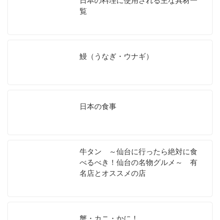
日本の料理に使用される主な具材一
覧
鰻（うなぎ・ウナギ）
日本の食事
牛タン ～仙台に行ったら絶対に食
べるべき！仙台の名物グルメ～ 有
名店とオススメの店
蟹・カニ・かに！