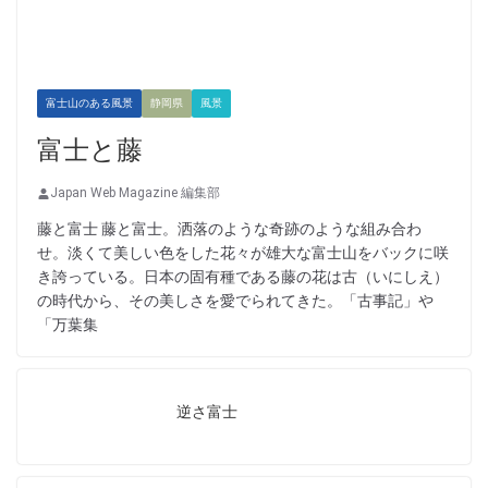
富士山のある風景
静岡県
風景
富士と藤
Japan Web Magazine 編集部
藤と富士 藤と富士。洒落のような奇跡のような組み合わ
せ。淡くて美しい色をした花々が雄大な富士山をバックに咲
き誇っている。日本の固有種である藤の花は古（いにしえ）
の時代から、その美しさを愛でられてきた。「古事記」や
「万葉集
逆さ富士