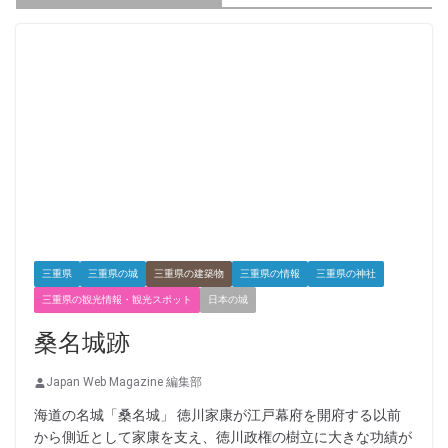
三重県
三重県の城
三重県の建築物
三重県の情報
三重県の神社
三重県の観光情報・観光スポット
日本の城
桑名城跡
Japan Web Magazine 編集部
海道の名城「桑名城」 徳川家康が江戸幕府を開府する以前
から側近として家康を支え、徳川政権の樹立に大きな功績が