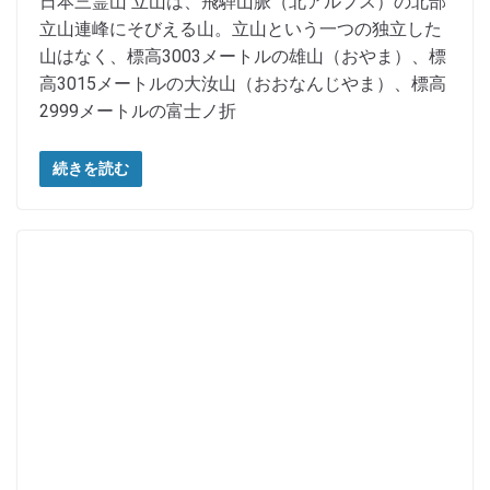
日本三霊山 立山は、飛騨山脈（北アルプス）の北部
立山連峰にそびえる山。立山という一つの独立した
山はなく、標高3003メートルの雄山（おやま）、標
高3015メートルの大汝山（おおなんじやま）、標高
2999メートルの富士ノ折
続きを読む