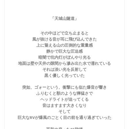
「天城山隧道」
その中ほどで立ち止まると
風が抜ける音が耳に飛び込んできた
上に聳える山の圧倒的な重量感
静かで巨大な圧迫感
暗闇で坑内灯がぼんやり光る
地面は壁や天井の隙間から滲み出た水で濡れている
それは淡い光を反射して
黒く優しく光っていた
突如、ゴォーという、衝撃にも似た爆音が響き
ふりむくと獣のような獰猛さで
ヘッドライトが迫ってくる
音はますます大きくなり
そして
巨大なRVが爆風のごとく目の前を通り過ぎていった