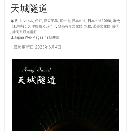
天城隧道
B
,
トンネル
,
伊豆
,
伊豆半島
,
富士山
,
日本の道
,
日本の道100選
,
歴史
,
江戸時代
,
河津町観光ガイド
,
登録有形文化財
,
箱根
,
重要文化財
,
静岡
,
静岡県観光情報
Japan Web Magazine 編集部
最終更新日 2023年6月4日