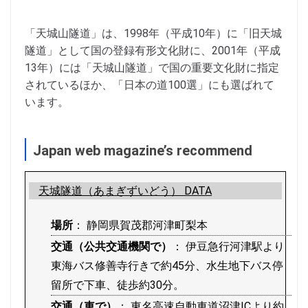
「天城山隧道」は、1998年（平成10年）に「旧天城
隧道」として国の登録有形文化財に、2001年（平成
13年）には「天城山隧道」で国の重要文化財に指定
されているほか、「日本の道100選」にも選ばれて
います。
Japan web magazine’s recommend
天城隧道（あまぎずいどう） DATA
場所
： 静岡県賀茂郡河津町梨本
交通（公共交通機関で）
： 伊豆急行河津駅より
東海バス修善寺行きで約45分、水生地下バス停
留所で下車、徒歩約30分。
交通（車で）
： 東名高速自動車道沼津ICより約