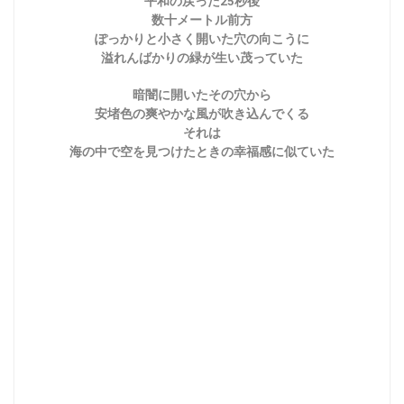
平和の戻った25秒後
数十メートル前方
ぽっかりと小さく開いた穴の向こうに
溢れんばかりの緑が生い茂っていた
暗闇に開いたその穴から
安堵色の爽やかな風が吹き込んでくる
それは
海の中で空を見つけたときの幸福感に似ていた