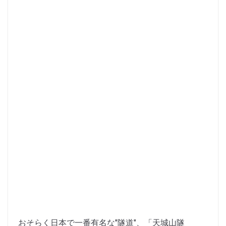
おそらく日本で一番有名な"隧道"、「天城山隧