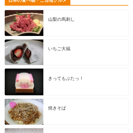
日本の食べ物・ご当地グルメ
山梨の馬刺し
いちご大福
きってもぶたっ！
焼きそば