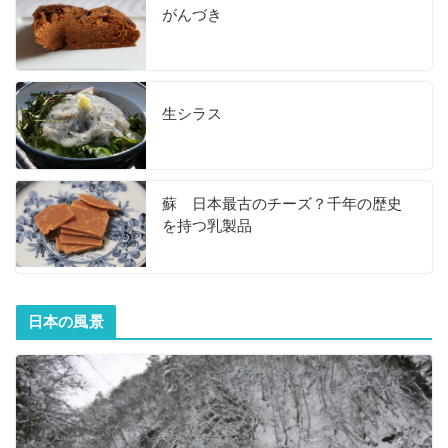
がんづき
生シラス
蘇 日本最古のチーズ？千年の歴史
を持つ乳製品
日本の風景