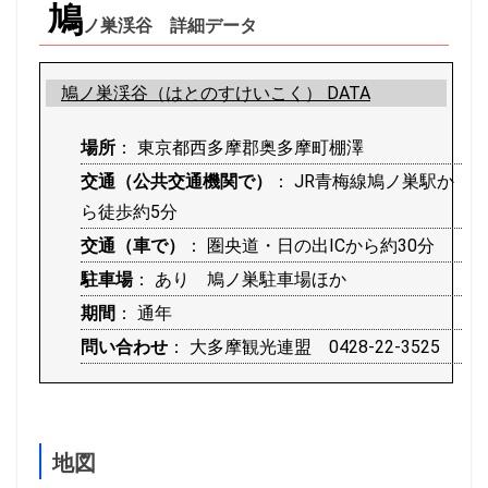
鳩
ノ巣渓谷 詳細データ
鳩ノ巣渓谷（はとのすけいこく） DATA
場所
： 東京都西多摩郡奥多摩町棚澤
交通（公共交通機関で）
： JR青梅線鳩ノ巣駅か
ら徒歩約5分
交通（車で）
： 圏央道・日の出ICから約30分
駐車場
： あり 鳩ノ巣駐車場ほか
期間
： 通年
問い合わせ
： 大多摩観光連盟 0428-22-3525
地図