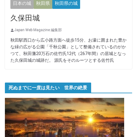
日本の城
秋田県
秋田県の城
久保田城
Japan Web Magazine 編集部
秋田駅西口から広小路方面へ徒歩15分、お濠に囲まれた豊か
な緑の広がる公園「千秋公園」として整備されているのがか
つて、秋田藩20万石の佐竹氏12代（267年間）の居城となっ
た久保田城の城跡だ。 源氏をそのルーツとする佐竹氏
死ぬまでに一度は見たい 世界の絶景