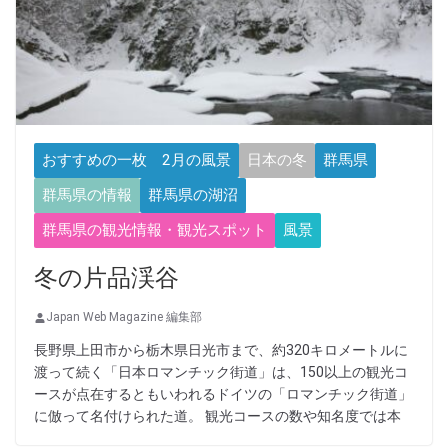
おすすめの一枚 2月の風景
日本の冬
群馬県
群馬県の情報
群馬県の湖沼
群馬県の観光情報・観光スポット
風景
冬の片品渓谷
Japan Web Magazine 編集部
長野県上田市から栃木県日光市まで、約320キロメートルに
渡って続く「日本ロマンチック街道」は、150以上の観光コ
ースが点在するともいわれるドイツの「ロマンチック街道」
に倣って名付けられた道。 観光コースの数や知名度では本