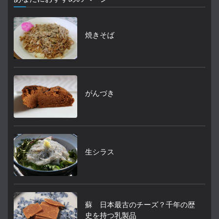
焼きそば
がんづき
生シラス
蘇 日本最古のチーズ？千年の歴
史を持つ乳製品