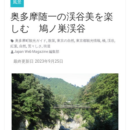
風景
奥多摩随一の渓谷美を楽
しむ 鳩ノ巣渓谷
奥多摩町観光ガイド
,
散策
,
東京の自然
,
東京都観光情報
,
橋
,
渓谷
,
紅葉
,
自然
,
荒々しさ
,
街道
Japan Web Magazine 編集部
最終更新日 2023年9月25日