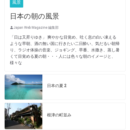
風景
日本の朝の風景
Japan Web Magazine 編集部
「日は又昇りゆき」 爽やかな目覚め、吐く息の白い凍える
ような早朝、酒の無い国に行きたい二日酔い、気だるい朝帰
り、ラジオ体操の音楽、ジョギング、早番、水撒き、蒸し暑
くて目覚める夏の朝・・・人には色々な朝のイメージと、
様々な
日本の夏 2
根津の町並み