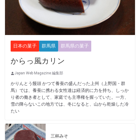
日本の菓子
群馬県
群馬県の菓子
からっ風カリン
Japan Web Magazine 編集部
かりんとう饅頭 かつて養蚕の盛んだった上州（上野国・群
馬）では、養蚕に携わる女性達は経済的に力を持ち、しっか
り者の働き者として、家庭でも主導権を握っていた。一方、
雪の降らないこの地方では、冬になると、山から乾燥した冷
たい
三杯みそ