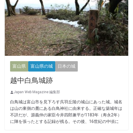
富山県
富山県の城
日本の城
越中白鳥城跡
Japan Web Magazine 編集部
白鳥城は富山市を見下ろす呉羽丘陵の城山にあった城。城名
は山の東側の麓にある白鳥神社に由来する。正確な築城年は
不詳だが、源義仲の家臣今井四郎兼平が1183年（寿永2年）
に陣を張ったとする記録が残る。その後、16世紀の中頃に