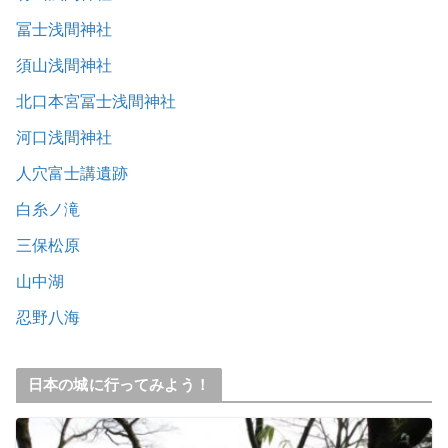
冨士浅間神社
須山浅間神社
北口本宮冨士浅間神社
河口浅間神社
人穴富士講遺跡
白糸ノ滝
三保松原
山中湖
忍野八海
日本の城に行ってみよう！