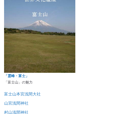
「霊峰・富士」
「富士山」の魅力
富士山本宮浅間大社
山宮浅間神社
村山浅間神社