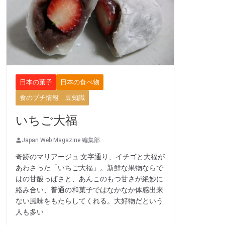
日本の菓子
日本の食べ物
食のプチ情報 豆知識
いちご大福
Japan Web Magazine 編集部
奇跡のマリアージュ 文字通り、イチゴと大福が
あわさった「いちご大福」。新鮮な果物ならで
はの甘酸っぱさと、あんこのもつ甘さが絶妙に
絡み合い、普通の和菓子ではなかなか体感出来
ない風味をもたらしてくれる。大好物だという
人も多い