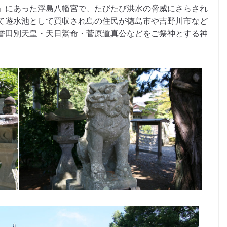
」にあった浮島八幡宮で、たびたび洪水の脅威にさらされ
て遊水池として買収され島の住民が徳島市や吉野川市など
誉田別天皇・天日鷲命・菅原道真公などをご祭神とする神