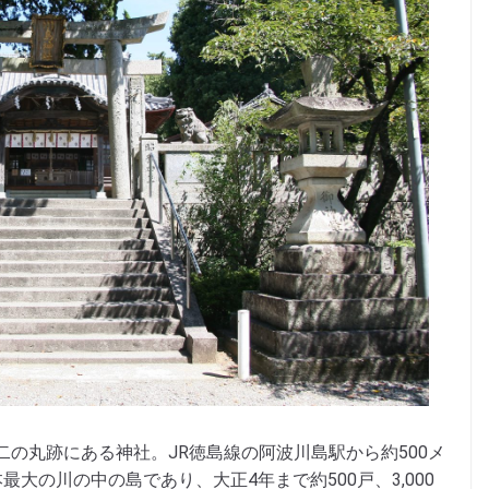
二の丸跡にある神社。JR徳島線の阿波川島駅から約500メ
大の川の中の島であり、大正4年まで約500戸、3,000