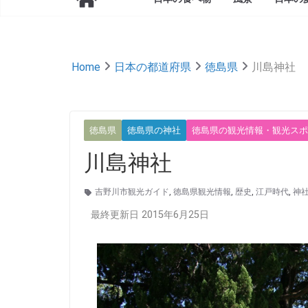
Home
日本の都道府県
徳島県
川島神社
徳島県
徳島県の神社
徳島県の観光情報・観光スポ
川島神社
吉野川市観光ガイド
,
徳島県観光情報
,
歴史
,
江戸時代
,
神
最終更新日 2015年6月25日