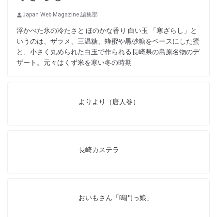
Japan Web Magazine 編集部
浮かべた氷の冷たさと ほのかな香り 白い玉 「寒ざらし」と
いうのは、ザラメ、三温糖、蜂蜜や黒砂糖をベースにした蜜
と、小さく丸められた白玉で作られる長崎県の島原名物のデ
ザート。元々はくず米を寒い冬の時期
よりより（唐人巻）
長崎カステラ
おいもさん「鳴門っ娘」