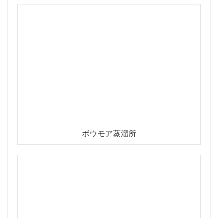
ボウモア蒸溜所