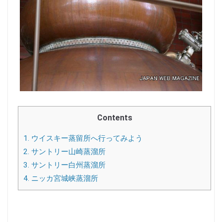
Contents
1.
ウイスキー蒸留所へ行ってみよう
2.
サントリー山崎蒸溜所
3.
サントリー白州蒸溜所
4.
ニッカ宮城峡蒸溜所