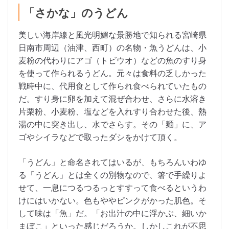
「さかな」のうどん
美しい海岸線と風光明媚な景勝地で知られる宮崎県
日南市周辺（油津、西町）の名物・魚うどんは、小
麦粉の代わりにアゴ（トビウオ）などの魚のすり身
を使って作られるうどん。元々は食料の乏しかった
戦時中に、代用食として作られ食べられていたもの
だ。すり身に卵を加えて混ぜ合わせ、さらに水溶き
片栗粉、小麦粉、塩などを入れすり合わせた後、熱
湯の中に突き出し、水でさらす。その「麺」に、ア
ゴやシイラなどで取ったダシをかけて頂く。
「うどん」と命名されてはいるが、もちろんいわゆ
る「うどん」とは全くの別物なので、箸で手繰りよ
せて、一息につるつるっとすすって食べるというわ
けにはいかない。色もややピンクがかった肌色。そ
して味は「魚」だ。「お出汁の中に浮かぶ、細いか
まぼこ」といった感じだろうか。しかしこれが不思