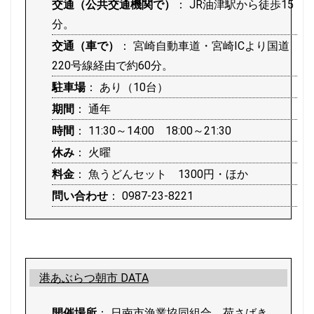
交通（公共交通機関で）
： JR油津駅から徒歩15
分。
交通（車で）
： 宮崎自動車道・宮崎ICより国道
220号線経由で約60分。
駐車場
： あり（10台）
期間
： 通年
時間
： 11:30～14:00 18:00～21:30
休み
： 火曜
料金
： 魚うどんセット 1300円・ほか
問い合わせ
： 0987-23-8221
港あぶらつ朝市 DATA
開催場所
： 日南市漁業協同組合 荷さばき