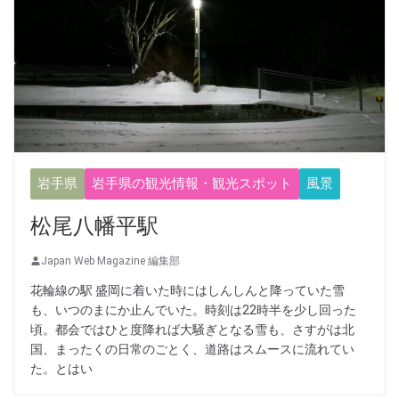
岩手県
岩手県の観光情報・観光スポット
風景
松尾八幡平駅
Japan Web Magazine 編集部
花輪線の駅 盛岡に着いた時にはしんしんと降っていた雪
も、いつのまにか止んでいた。時刻は22時半を少し回った
頃。都会ではひと度降れば大騒ぎとなる雪も、さすがは北
国、まったくの日常のごとく、道路はスムースに流れてい
た。とはい