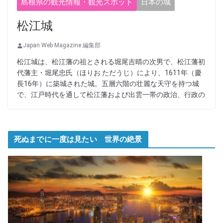
島根県の観光情報・観光スポット
日本の城
松江城
Japan Web Magazine 編集部
松江城は、松江藩の祖とされる堀尾吉晴の次男で、松江藩初
代藩主・堀尾忠氏（ほりお ただうじ）により、1611年（慶
長16年）に築城された城。五層六階の壮麗な天守を持つ城
で、江戸時代を通して松江藩および出雲一帯の政治、行政の
死ぬまでに一度は見たい 世界の絶景