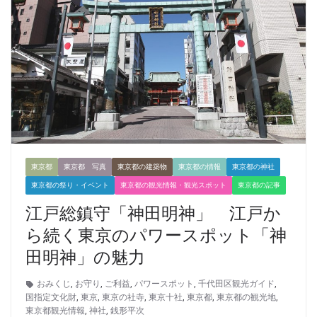
東京都
東京都 写真
東京都の建築物
東京都の情報
東京都の神社
東京都の祭り・イベント
東京都の観光情報・観光スポット
東京都の記事
江戸総鎮守「神田明神」 江戸か
ら続く東京のパワースポット「神
田明神」の魅力
おみくじ
,
お守り
,
ご利益
,
パワースポット
,
千代田区観光ガイド
,
国指定文化財
,
東京
,
東京の社寺
,
東京十社
,
東京都
,
東京都の観光地
,
東京都観光情報
,
神社
,
銭形平次