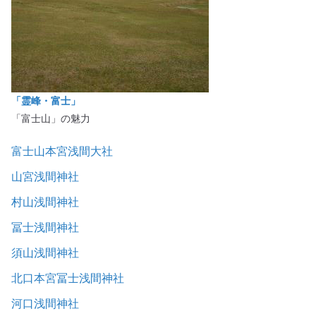
「霊峰・富士」
「富士山」の魅力
富士山本宮浅間大社
山宮浅間神社
村山浅間神社
冨士浅間神社
須山浅間神社
北口本宮冨士浅間神社
河口浅間神社