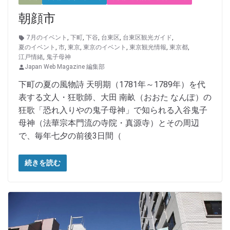
朝顔市
7月のイベント
,
下町
,
下谷
,
台東区
,
台東区観光ガイド
,
夏のイベント
,
市
,
東京
,
東京のイベント
,
東京観光情報
,
東京都
,
江戸情緒
,
鬼子母神
Japan Web Magazine 編集部
下町の夏の風物詩 天明期（1781年～1789年）を代
表する文人・狂歌師、大田 南畝（おおた なんぽ）の
狂歌「恐れ入りやの鬼子母神」で知られる入谷鬼子
母神（法華宗本門流の寺院・真源寺）とその周辺
で、毎年七夕の前後3日間（
続きを読む