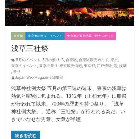
東京都
東京都の祭り・イベント
東京都の観光情報・観光スポット
浅草三社祭
5月のイベント
,
5月の祭り
,
B
,
台東区
,
台東区観光ガイド
,
東京
,
東京のイベント
,
東京の祭り
,
東京観光情報
,
東京都
,
江戸情緒
,
活
,
浅草
,
祭り
Japan Web Magazine 編集部
浅草神社例大祭 五月の第三週の週末、東京の浅草は
熱気と喧騒に包まれる。1312年（正和元年）に船祭
が行われて以来、700年の歴史を持つ祭り、「浅草
神社例大祭」、通称「三社祭」が行われる為だ。い
きでいなせな男衆、女衆が半纏
続きを読む