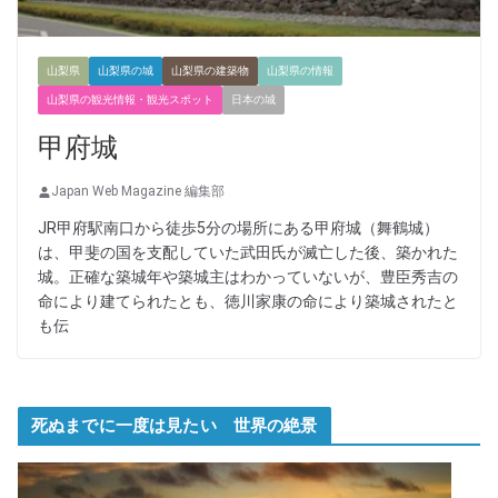
山梨県
山梨県の城
山梨県の建築物
山梨県の情報
山梨県の観光情報・観光スポット
日本の城
甲府城
Japan Web Magazine 編集部
JR甲府駅南口から徒歩5分の場所にある甲府城（舞鶴城）
は、甲斐の国を支配していた武田氏が滅亡した後、築かれた
城。正確な築城年や築城主はわかっていないが、豊臣秀吉の
命により建てられたとも、徳川家康の命により築城されたと
も伝
死ぬまでに一度は見たい 世界の絶景