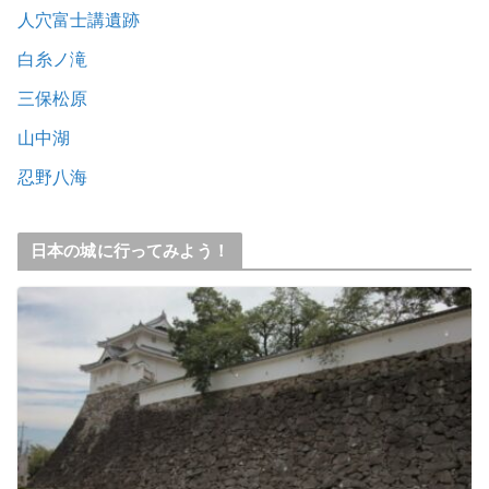
人穴富士講遺跡
白糸ノ滝
三保松原
山中湖
忍野八海
日本の城に行ってみよう！