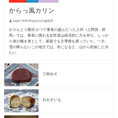
からっ風カリン
Japan Web Magazine 編集部
かりんとう饅頭 かつて養蚕の盛んだった上州（上野国・群
馬）では、養蚕に携わる女性達は経済的に力を持ち、しっか
り者の働き者として、家庭でも主導権を握っていた。一方、
雪の降らないこの地方では、冬になると、山から乾燥した冷
たい
三杯みそ
わかさいも