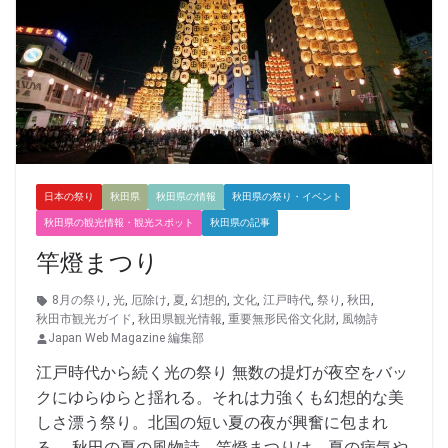
日本の祭り
秋田県
秋田県の情報
秋田県の祭り・イベント
秋田県の観光情報・観光スポット
秋田県の記事
竿燈まつり
8月の祭り
,
光
,
厄除け
,
夏
,
幻想的
,
文化
,
江戸時代
,
祭り
,
秋田
,
秋田市観光ガイド
,
秋田県観光情報
,
重要無形民俗文化財
,
風物詩
Japan Web Magazine 編集部
江戸時代から続く光の祭り 無数の提灯が夜空をバッ
クにゆらゆらと揺れる。それは力強くも幻想的な美
しさ漂う祭り。北国の短い夏の夜が興奮に包まれ
る。 秋田の夏の風物詩、竿燈まつりは、夏の病気や