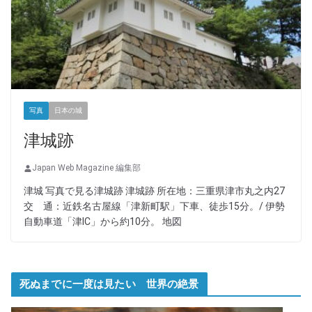
写真
日本の城
津城跡
Japan Web Magazine 編集部
津城 写真で見る津城跡 津城跡 所在地：三重県津市丸之内27
交 通：近鉄名古屋線「津新町駅」下車、徒歩15分。/ 伊勢
自動車道「津IC」から約10分。 地図
死ぬまでに一度は見たい 世界の絶景