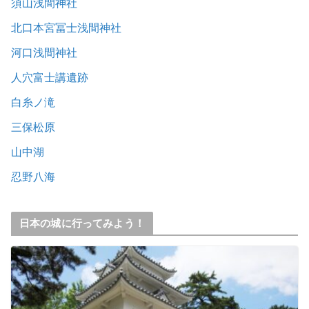
須山浅間神社
北口本宮冨士浅間神社
河口浅間神社
人穴富士講遺跡
白糸ノ滝
三保松原
山中湖
忍野八海
日本の城に行ってみよう！