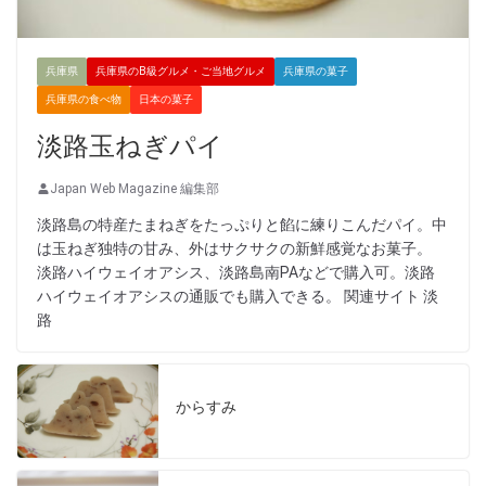
兵庫県
兵庫県のB級グルメ・ご当地グルメ
兵庫県の菓子
兵庫県の食べ物
日本の菓子
淡路玉ねぎパイ
Japan Web Magazine 編集部
淡路島の特産たまねぎをたっぷりと餡に練りこんだパイ。中
は玉ねぎ独特の甘み、外はサクサクの新鮮感覚なお菓子。
淡路ハイウェイオアシス、淡路島南PAなどで購入可。淡路
ハイウェイオアシスの通販でも購入できる。 関連サイト 淡
路
からすみ