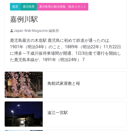
風景
鹿児島県
鹿児島県の観光情報・観光スポット
嘉例川駅
Japan Web Magazine 編集部
鹿児島最古の木造駅 鹿児島に初めて鉄道が通ったのは、
1901年（明治34年）のこと。1889年（明治22年）11月22日
に博多～千歳川仮停車場間が開通、1日3往復で運行を開始し
た鹿児島本線が、1891年（明治24年） 7
角館武家屋敷と桜
遠江一宮駅