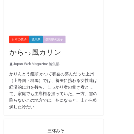
日本の菓子
群馬県
群馬県の菓子
からっ風カリン
Japan Web Magazine 編集部
かりんとう饅頭 かつて養蚕の盛んだった上州
（上野国・群馬）では、養蚕に携わる女性達は
経済的に力を持ち、しっかり者の働き者とし
て、家庭でも主導権を握っていた。一方、雪の
降らないこの地方では、冬になると、山から乾
燥した冷たい
三杯みそ