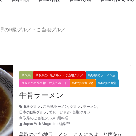
県のB級グルメ・ご当地グルメ
鳥取県
鳥取県のB級グルメ・ご当地グルメ
鳥取県のラーメン店
鳥取県の観光情報・観光スポット
鳥取県の食べ物
鳥取県の食堂
牛骨ラーメン
B級グルメ
,
ご当地ラーメン
,
グルメ
,
ラーメン
,
日本のB級グルメ
,
美味しいもの
,
鳥取グルメ
,
鳥取県のご当地グルメ
,
麺料理
Japan Web Magazine 編集部
鳥取のご当地ラーメン 「こんにちは」と声をか