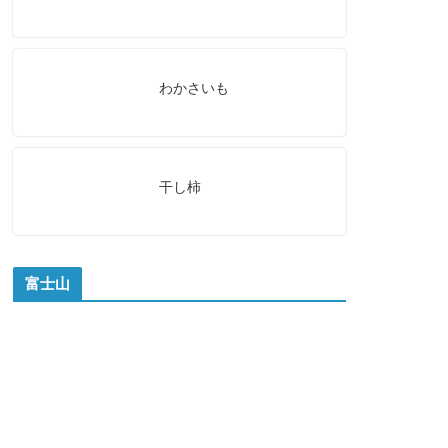
わかさいも
干し柿
富士山