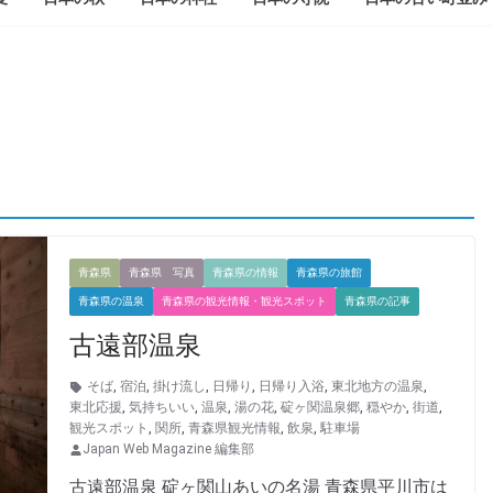
青森県
青森県 写真
青森県の情報
青森県の旅館
青森県の温泉
青森県の観光情報・観光スポット
青森県の記事
古遠部温泉
そば
,
宿泊
,
掛け流し
,
日帰り
,
日帰り入浴
,
東北地方の温泉
,
東北応援
,
気持ちいい
,
温泉
,
湯の花
,
碇ヶ関温泉郷
,
穏やか
,
街道
,
観光スポット
,
関所
,
青森県観光情報
,
飲泉
,
駐車場
Japan Web Magazine 編集部
古遠部温泉 碇ヶ関山あいの名湯 青森県平川市は