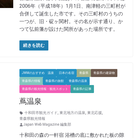
2006年（平成18年）1月1日、南津軽の三町村が
合併して誕生した市です。その三町村のうちの
一つが、旧・碇ヶ関村。その名が示す通り、か
つて弘前藩が設けた関所があった場所です。
続きを読む
JWMのおすすめ 温泉
日本の名宿
青森県
青森県の建築物
青森県の情報
青森県の旅館
青森県の温泉
青森県の観光情報・観光スポット
青森県の記事
蔦温泉
十和田市観光ガイド
,
東北地方の温泉
,
東北応援
,
青森県観光情報
Japan Web Magazine 編集部
十和田の森の一軒宿 浴槽の底に敷かれた板の隙