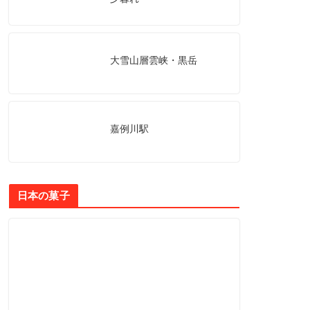
大雪山層雲峡・黒岳
嘉例川駅
日本の菓子