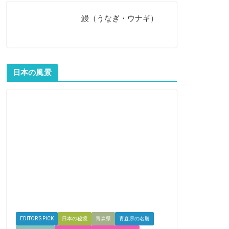
鰻（うなぎ・ウナギ）
日本の風景
EDITOR'S PICK
日本の秘境
青森県
青森県の名勝