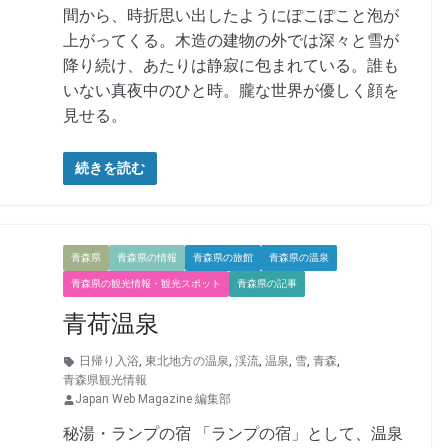
間から、時折思い出したようにぽこぽこと泡が
上がってくる。木造の建物の外では深々と雪が
降り続け、あたりは静寂に包まれている。誰も
いない真夜中のひと時。朧な世界が優しく顔を
見せる。
続きを読む
青森県
青森県の情報
青森県の旅館
青森県の温泉
青森県の観光情報・観光スポット
青森県の記事
青荷温泉
日帰り入浴
,
東北地方の温泉
,
渓流
,
温泉
,
雪
,
青森
,
青森県観光情報
Japan Web Magazine 編集部
秘湯・ランプの宿 「ランプの宿」として、温泉