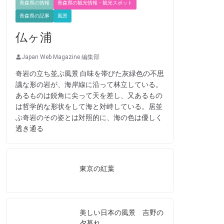
青森県の情報
青森県の観光情報・観光スポット
青森県の記事
風景
仏ヶ浦
Japan Web Magazine 編集部
奇岩の立ち並ぶ風景 白味を帯びた灰緑色の不思
議な形の岩が、海岸線に沿って林立している。
あるものは鋭角に尖って天を差し、又あるもの
は哲学的な形状をして海と対峙している。居並
ぶ奇岩のその姿とは対照的に、海の色は優しく
透き通る
東京の紅葉
美しい日本の風景 吉野の
夕暮れ