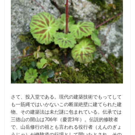
さて、投入堂である。現代の建築技術でもってして
も一筋縄ではいかないこの断崖絶壁に建てられた建
物、その建築法は未だ謎に包まれている。伝承では
三徳山の開山は706年（慶雲3年）。伝説的修験者
で、山岳修行の祖とも言われる役行者（えんのぎょ
うじゃ）が修験道の行場として開いたとされ、その