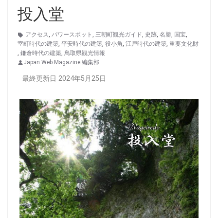
投入堂
アクセス
,
パワースポット
,
三朝町観光ガイド
,
史跡
,
名勝
,
国宝
,
室町時代の建築
,
平安時代の建築
,
役小角
,
江戸時代の建築
,
重要文化財
,
鎌倉時代の建築
,
鳥取県観光情報
Japan Web Magazine 編集部
最終更新日 2024年5月25日