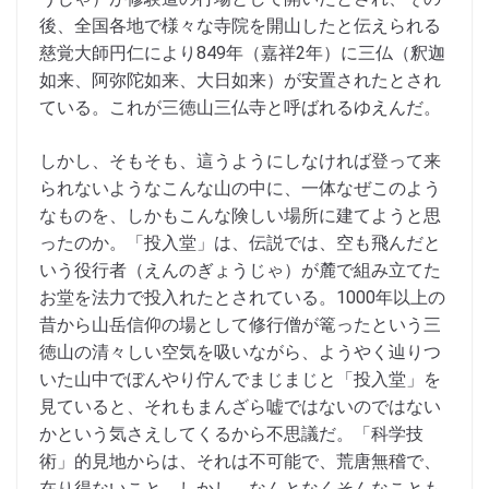
後、全国各地で様々な寺院を開山したと伝えられる
慈覚大師円仁により849年（嘉祥2年）に三仏（釈迦
如来、阿弥陀如来、大日如来）が安置されたとされ
ている。これが三徳山三仏寺と呼ばれるゆえんだ。
しかし、そもそも、這うようにしなければ登って来
られないようなこんな山の中に、一体なぜこのよう
なものを、しかもこんな険しい場所に建てようと思
ったのか。「投入堂」は、伝説では、空も飛んだと
いう役行者（えんのぎょうじゃ）が麓で組み立てた
お堂を法力で投入れたとされている。1000年以上の
昔から山岳信仰の場として修行僧が篭ったという三
徳山の清々しい空気を吸いながら、ようやく辿りつ
いた山中でぼんやり佇んでまじまじと「投入堂」を
見ていると、それもまんざら嘘ではないのではない
かという気さえしてくるから不思議だ。「科学技
術」的見地からは、それは不可能で、荒唐無稽で、
在り得ないこと。しかし、なんとなくそんなことも