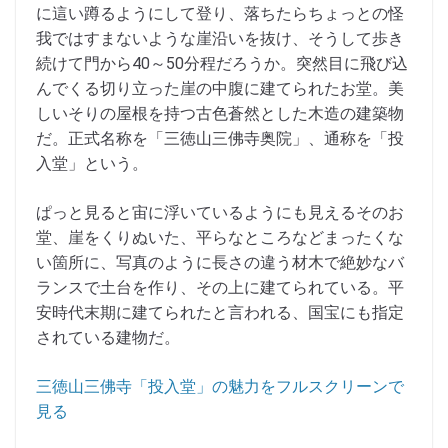
に這い蹲るようにして登り、落ちたらちょっとの怪
我ではすまないような崖沿いを抜け、そうして歩き
続けて門から40～50分程だろうか。突然目に飛び込
んでくる切り立った崖の中腹に建てられたお堂。美
しいそりの屋根を持つ古色蒼然とした木造の建築物
だ。正式名称を「三徳山三佛寺奥院」、通称を「投
入堂」という。
ぱっと見ると宙に浮いているようにも見えるそのお
堂、崖をくりぬいた、平らなところなどまったくな
い箇所に、写真のように長さの違う材木で絶妙なバ
ランスで土台を作り、その上に建てられている。平
安時代末期に建てられたと言われる、国宝にも指定
されている建物だ。
三徳山三佛寺「投入堂」の魅力をフルスクリーンで
見る