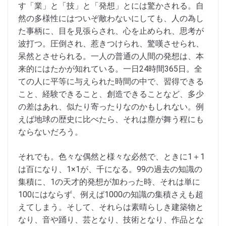
す「業」と「技」と「発想」とには驚かされる。自
然の多様性にはついぞ敵わないにしても、人の為し
た事柄に、目を見張らされ、心を止められ、思考が
波打つ。圧倒され、惹きつけられ、驚嘆させられ、
呆然とさせられる。一人の普通の人間の発想は、本
来的にはたかが知れている。一日24時間365日。全
ての人に平等に与えられた時間の中で、習得できる
こと、経験できること、創造できることなど、多少
の差はあれ、似たり寄ったりなのかもしれない。例
えば地球の歴史に比べたら、それは塵が舞う程にも
ならないだろう。
それでも。色々な偶然と様々な必然で、ときに1＋1
は百になり、1×1が、千になる。99の過去の知識の
集積に、1の天才的発想が加わった時、それは単に
100にはならず、例えば1000の知識の集積さえも超
えてしまう。そして、それらは素晴らしき建築物と
なり、音や踊り、芸となり、技術となり、作品とな