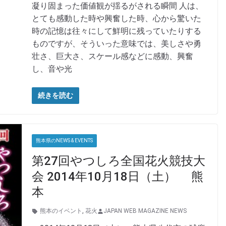
凝り固まった価値観が揺るがされる瞬間 人は、
とても感動した時や興奮した時、心から驚いた
時の記憶は往々にして鮮明に残っていたりする
ものですが、そういった意味では、美しさや勇
壮さ、巨大さ、スケール感などに感動、興奮
し、音や光
続きを読む
熊本県のNEWS & EVENTS
第27回やつしろ全国花火競技大
会 2014年10月18日（土） 熊
本
熊本のイベント
,
花火
JAPAN WEB MAGAZINE NEWS