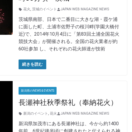
花火
,
茨城のイベント
JAPAN WEB MAGAZINE NEWS
茨城県南部、日本で二番目に大きな湖・霞ケ浦
に面した町、土浦市佐野子の桜川畔(学園大橋付
近)で、2014年10月4日に「第83回土浦全国花火
競技大会」が開催される。全国の花火業者が約
60社参加 し、それぞれの花火師達が技術
続きを読む
新潟県のNEWS & EVENTS
長瀬神社秋季祭礼（奉納花火）
新潟のイベント
,
花火
JAPAN WEB MAGAZINE NEWS
新潟県加茂市にある長瀬神社は、今から約1400
年前、6世紀後半頃に創建されたと伝えられる神