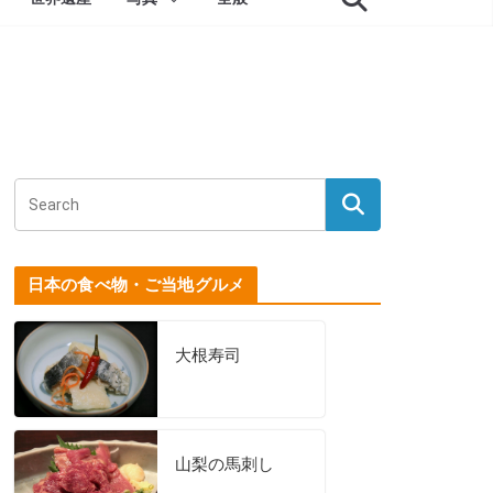
日本の食べ物・ご当地グルメ
大根寿司
山梨の馬刺し