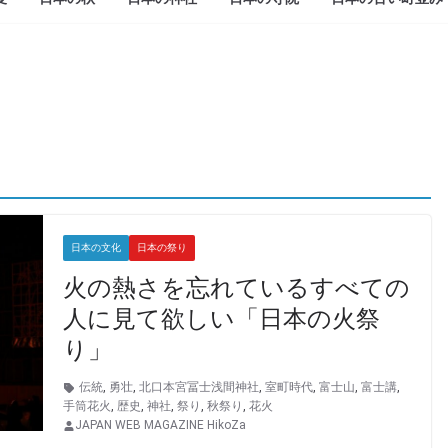
日本の文化
日本の祭り
火の熱さを忘れているすべての
人に見て欲しい「日本の火祭
り」
伝統
,
勇壮
,
北口本宮冨士浅間神社
,
室町時代
,
富士山
,
富士講
,
手筒花火
,
歴史
,
神社
,
祭り
,
秋祭り
,
花火
JAPAN WEB MAGAZINE HikoZa