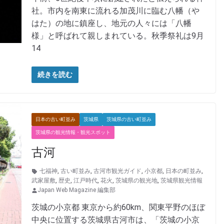
社。市内を南東に流れる加茂川に臨む八幡（や
はた）の地に鎮座し、地元の人々には「八幡
様」と呼ばれて親しまれている。秋季祭礼は9月
14
続きを読む
日本の古い町並み
茨城県
茨城県の古い町並み
茨城県の観光情報・観光スポット
古河
七福神
,
古い町並み
,
古河市観光ガイド
,
小京都
,
日本の町並み
,
武家屋敷
,
歴史
,
江戸時代
,
花火
,
茨城県の観光地
,
茨城県観光情報
Japan Web Magazine 編集部
茨城の小京都 東京から約60km、関東平野のほぼ
中央に位置する茨城県古河市は、「茨城の小京