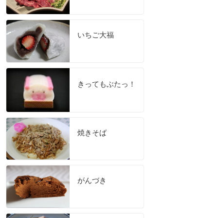
いちご大福
きってもぶたっ！
焼きそば
がんづき