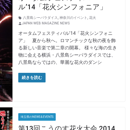
ル’14「花火シンフォニア」
八景島シーパラダイス
,
神奈川のイベント
,
花火
JAPAN WEB MAGAZINE NEWS
オータムフェスティバル’14「花火シンフォニ
ア」 夏から秋へ。ロマンチックな秋の夜を飾
る新しい音楽で第二章の開幕。 様々な海の生き
物に会える横浜・八景島シーパラダイスでは、
八景島ならではの、華麗な花火のダンシ
続きを読む
埼玉県のNEWS & EVENTS
第13回こうのす花火大会 2014