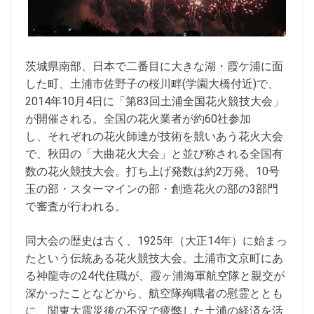
茨城県南部、日本で二番目に大きな湖・霞ケ浦に面
した町、土浦市佐野子の桜川畔(学園大橋付近)で、
2014年10月4日に「第83回土浦全国花火競技大会」
が開催される。全国の花火業者が約60社参加
し、それぞれの花火師達が技術を競いあう花火大会
で、秋田の「大曲花火大会」と並び称される全国有
数の花火競技大会。打ち上げ発数は約2万発。10号
玉の部・スターマインの部・創造花火の部の3部門
で審査が行われる。
同大会の歴史は古く、1925年（大正14年）に始まっ
たという伝統ある花火競技大会。土浦市文京町にあ
る神龍寺の24代住職が、霞ヶ浦海軍航空隊と親交が
深かったことなどから、航空隊殉職者の慰霊ととも
に、関東大震災後の不況で疲弊した土浦の経済を活