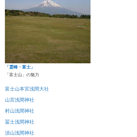
「霊峰・富士」
「富士山」の魅力
富士山本宮浅間大社
山宮浅間神社
村山浅間神社
冨士浅間神社
須山浅間神社