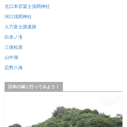
北口本宮冨士浅間神社
河口浅間神社
人穴富士講遺跡
白糸ノ滝
三保松原
山中湖
忍野八海
日本の城に行ってみよう！