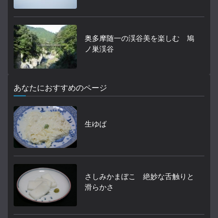
奥多摩随一の渓谷美を楽しむ 鳩
ノ巣渓谷
あなたにおすすめのページ
生ゆば
さしみかまぼこ 絶妙な舌触りと
滑らかさ