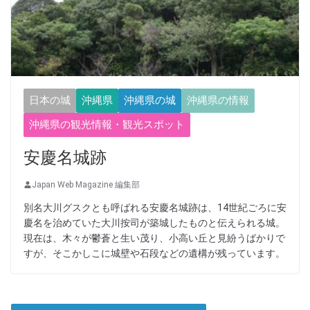
日本の城
沖縄県
沖縄県の城
沖縄県の情報
沖縄県の観光情報・観光スポット
安慶名城跡
Japan Web Magazine 編集部
別名大川グスクとも呼ばれる安慶名城跡は、14世紀ごろに安
慶名を治めていた大川按司が築城したものと伝えられる城。
現在は、木々が鬱蒼と生い茂り、小高い丘と見紛うばかりで
すが、そこかしこに城壁や石段などの遺構が残っています。