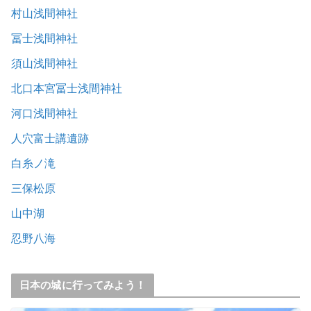
村山浅間神社
冨士浅間神社
須山浅間神社
北口本宮冨士浅間神社
河口浅間神社
人穴富士講遺跡
白糸ノ滝
三保松原
山中湖
忍野八海
日本の城に行ってみよう！