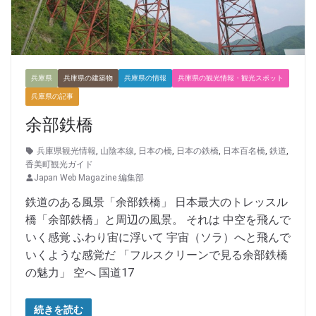
兵庫県
兵庫県の建築物
兵庫県の情報
兵庫県の観光情報・観光スポット
兵庫県の記事
余部鉄橋
兵庫県観光情報
,
山陰本線
,
日本の橋
,
日本の鉄橋
,
日本百名橋
,
鉄道
,
香美町観光ガイド
Japan Web Magazine 編集部
鉄道のある風景「余部鉄橋」 日本最大のトレッスル
橋「余部鉄橋」と周辺の風景。 それは 中空を飛んで
いく感覚 ふわり宙に浮いて 宇宙（ソラ）へと飛んで
いくような感覚だ 「フルスクリーンで見る余部鉄橋
の魅力」 空へ 国道17
続きを読む