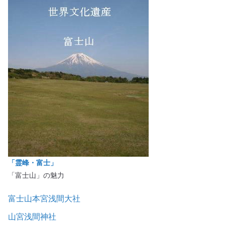
「霊峰・富士」
「富士山」の魅力
富士山本宮浅間大社
山宮浅間神社