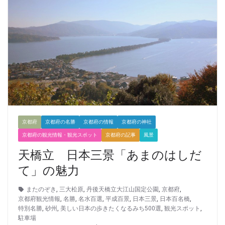
京都府
京都府の名勝
京都府の情報
京都府の神社
京都府の観光情報・観光スポット
京都府の記事
風景
天橋立 日本三景「あまのはしだ
て」の魅力
またのぞき
,
三大松原
,
丹後天橋立大江山国定公園
,
京都府
,
京都府観光情報
,
名勝
,
名水百選
,
平成百景
,
日本三景
,
日本百名橋
,
特別名勝
,
砂州
,
美しい日本の歩きたくなるみち500選
,
観光スポット
,
駐車場