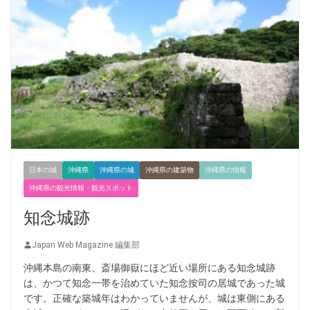
日本の城
沖縄県
沖縄県の城
沖縄県の建築物
沖縄県の情報
沖縄県の観光情報・観光スポット
知念城跡
Japan Web Magazine 編集部
沖縄本島の南東、斎場御嶽にほど近い場所にある知念城跡
は、かつて知念一帯を治めていた知念按司の居城であった城
です。正確な築城年はわかっていませんが、城は東側にある