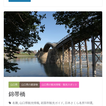
山口県
山口県の建築物
山口県の観光情報・観光スポット
錦帯橋
名勝
,
山口県観光情報
,
岩国市観光ガイド
,
日本さくら名所100選
,