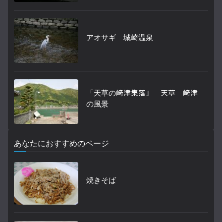
アオサギ 城崎温泉
「天草の﨑津集落」 天草 崎津
の風景
あなたにおすすめのページ
焼きそば