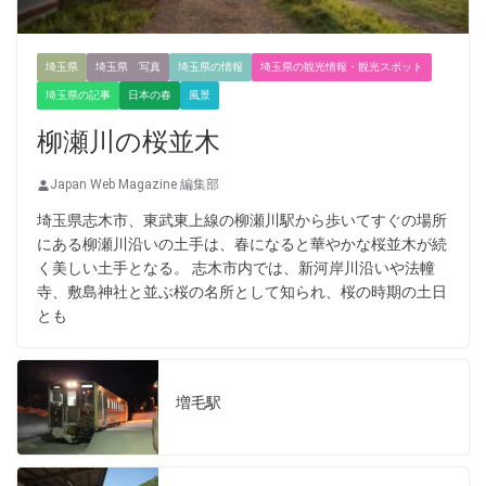
埼玉県
埼玉県 写真
埼玉県の情報
埼玉県の観光情報・観光スポット
埼玉県の記事
日本の春
風景
柳瀬川の桜並木
Japan Web Magazine 編集部
埼玉県志木市、東武東上線の柳瀬川駅から歩いてすぐの場所
にある柳瀬川沿いの土手は、春になると華やかな桜並木が続
く美しい土手となる。 志木市内では、新河岸川沿いや法幢
寺、敷島神社と並ぶ桜の名所として知られ、桜の時期の土日
とも
増毛駅