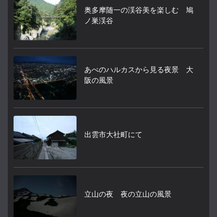
奥多摩随一の渓谷美を楽しむ 鳩
ノ巣渓谷
あべのハルカスから見る夜景 大
阪の風景
出雲市大社町にて
立山の夜 夜の立山の風景