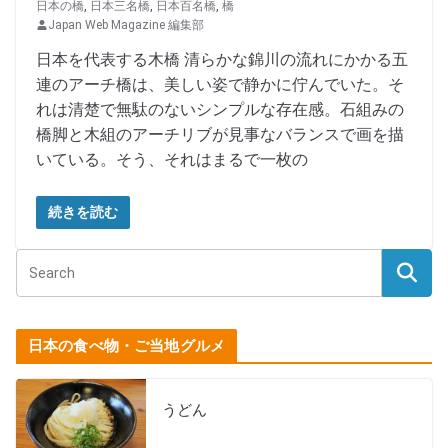
日本の橋
,
日本三名橋
,
日本百名橋
,
橋
Japan Web Magazine 編集部
日本を代表する木橋 清らかな錦川の流れにかかる五
連のアーチ橋は、美しい姿で静かに佇んでいた。そ
れは清楚で無駄のないシンプルな存在感。石組みの
橋脚と木組のアーチリブが見事なバランスで画を描
いている。そう、それはまるで一枚の
続きを読む
日本の食べ物・ご当地グルメ
うどん