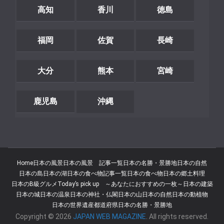
高知
香川
徳島
福岡
佐賀
長崎
大分
熊本
宮崎
鹿児島
沖縄
Home
日本の風景
日本の風景 記事一覧
日本の名勝・景勝地
日本の自然
日本の島
日本の湖
日本の食べ物記事一覧
日本の食べ物
日本の郷土料理
日本のB級グルメ
Today’s pick up ～あなたにおすすめの一枚～
日本の建築
日本の城
日本の温泉
日本の神社・仏閣
日本の山
日本の自然
日本の動植物
日本の世界遺産
都道府県
日本の名勝・景勝地
Copyright © 2026
JAPAN WEB MAGAZINE
. All rights reserved.